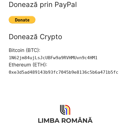
Donează prin PayPal
Donează Crypto
Bitcoin (BTC):
1N62jm84ujLsJcUBFw9a9RVHMUvn9c4HM1
Ethereum (ETH):
0xe3d5ad489143b93fc7045b9e8136c5b6a471b5fc
LIMBA ROMÂNĂ