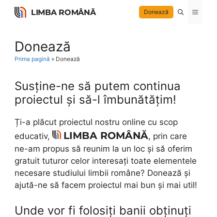
Skip
LIMBA ROMÂNĂ
Menu
Donează
to
content
Donează
Prima pagină
»
Donează
Susține-ne să putem continua
proiectul și să-l îmbunătățim!
Ți-a plăcut proiectul nostru online cu scop
LIMBA ROMÂNĂ
educativ,
, prin care
ne-am propus să reunim la un loc și să oferim
gratuit tuturor celor interesați toate elementele
necesare studiului limbii române? Donează și
ajută-ne să facem proiectul mai bun și mai util!
Unde vor fi folosiți banii obținuți