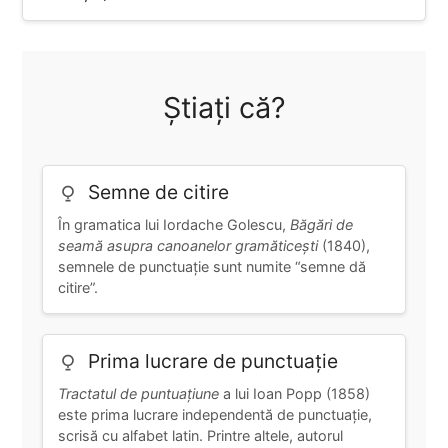
Știați că?
Semne de citire
În gramatica lui Iordache Golescu,
Băgări de
seamă asupra canoanelor gramăticești
(1840),
semnele de punctuație sunt numite “semne dă
citire”.
Prima lucrare de punctuație
Tractatul de puntuațiune
a lui Ioan Popp (1858)
este prima lucrare independentă de punctuație,
scrisă cu alfabet latin. Printre altele, autorul