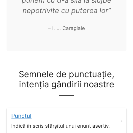
punem cu d-a sila la slujbe
nepotrivite cu puterea lor”
– I. L. Caragiale
Semnele de punctuație,
intenția gândirii noastre
.
Punctul
Indică în scris sfârșitul unui enunț asertiv.