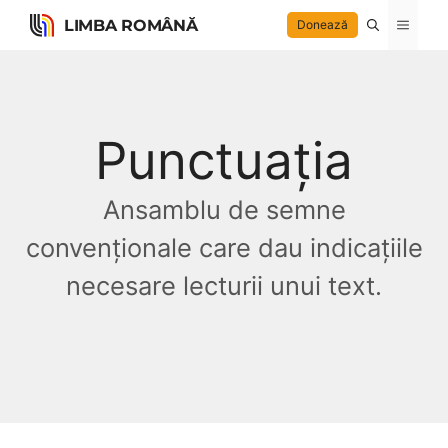
Skip
LIMBA ROMÂNĂ
Menu
Donează
to
content
Punctuația
Ansamblu de semne
convenționale care dau indicațiile
necesare lecturii unui text.