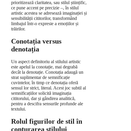
prioritizează claritatea, sau stilul științific,
ce pune accent pe precizie –, în stilul
artistic acestea se adresează imaginației și
sensibilității cititorilor, transformând
limbajul într-o expresie a emoțiilor și
trăirilor.
Conotația versus
denotația
Un aspect definitoriu al stilului artistic
este apelul la conotație, mai degrabă
decât la denotație. Conotația adaugă un
strat suplimentar de semnificație
cuvintelor, în timp ce denotația oferă
sensul lor strict, literal. Acest joc subtil al
semnificațiilor solicită imaginația
cititorului, dar și gândirea analitică,
pentru a descifra sensurile profunde ale
textului.
Rolul figurilor de stil în
conturarea stilului