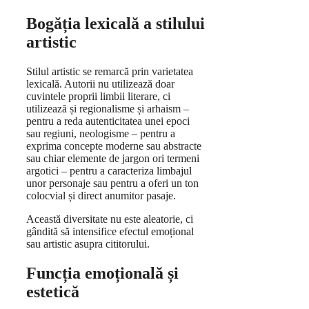
Bogăția lexicală a stilului
artistic
Stilul artistic se remarcă prin varietatea
lexicală. Autorii nu utilizează doar
cuvintele proprii limbii literare, ci
utilizează și regionalisme și arhaism –
pentru a reda autenticitatea unei epoci
sau regiuni, neologisme – pentru a
exprima concepte moderne sau abstracte
sau chiar elemente de jargon ori termeni
argotici – pentru a caracteriza limbajul
unor personaje sau pentru a oferi un ton
colocvial și direct anumitor pasaje.
Această diversitate nu este aleatorie, ci
gândită să intensifice efectul emoțional
sau artistic asupra cititorului.
Funcția emoțională și
estetică