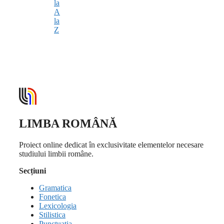
la
A
la
Z
LIMBA ROMÂNĂ
Proiect online dedicat în exclusivitate elementelor necesare
studiului limbii române.
Secțiuni
Gramatica
Fonetica
Lexicologia
Stilistica
Punctuația