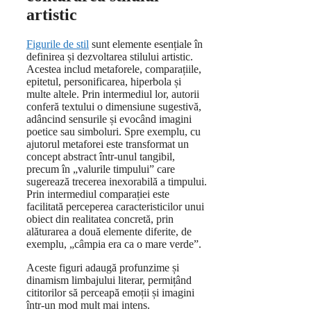
artistic
Figurile de stil
sunt elemente esențiale în
definirea și dezvoltarea stilului artistic.
Acestea includ metaforele, comparațiile,
epitetul, personificarea, hiperbola și
multe altele. Prin intermediul lor, autorii
conferă textului o dimensiune sugestivă,
adâncind sensurile și evocând imagini
poetice sau simboluri. Spre exemplu, cu
ajutorul metaforei este transformat un
concept abstract într-unul tangibil,
precum în „valurile timpului” care
sugerează trecerea inexorabilă a timpului.
Prin intermediul comparației este
facilitată perceperea caracteristicilor unui
obiect din realitatea concretă, prin
alăturarea a două elemente diferite, de
exemplu, „câmpia era ca o mare verde”.
Aceste figuri adaugă profunzime și
dinamism limbajului literar, permițând
cititorilor să perceapă emoții și imagini
într-un mod mult mai intens.