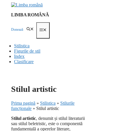
Skip
to
LIMBA ROMÂNĂ
content
Donează
Menu
Stilistica
Figurile de stil
Index
Clasificare
Stilul artistic
Prima pagină
»
Stilistica
»
Stilurile
funcționale
»
Stilul artistic
Stilul artistic
, denumit și stilul literaturii
sau stilul beletristic, este o componentă
fundamentală a operelor literare,