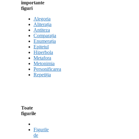
importante
figuri
Alegoria
Aliterația
Antiteza
Comparația
Enumerația
Epitetul
Hiperbola
Metafora
Metonimia
Personificarea
Repetiția
Toate
figurile
Figurile
de