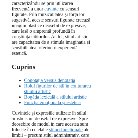
caracterizându-se prin utilizarea
frecventă a unor
cuvinte
cu sensuri
figurate. Prin muzicalitatea și forța lor
sugestivă, aceste sensuri figurate creează
imagini plastice deosebit de expresive,
care lasă o amprentă profundă în
conștiința cititorilor. Astfel, stilul artistic
are capacitatea de a stimula imaginația și
sensibilitatea, oferind o experiență
estetică.
Cuprins
Conotația versus denotația
Rolul figurilor de stil în conturarea
stilului artistic
Bogăția lexicală a stilului artistic
Funcția emoțională și estetică
Cuvintele și expresiile utilizate în stilul
artistic sunt deosebit de expresive. Spre
deosebire de modul în care acestea sunt
folosite în celelalte
stiluri funcționale
ale
limbii – precum stilul administrativ, care