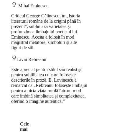
Mihai Eminescu
Criticul George Călinescu, în „Istoria
literaturii române de la origini până în
prezent”, subliniază varietatea și
profunzimea limbajului poetic al lui
Eminescu. Acesta a folosit în mod
magistral metafore, simboluri și alte
figuri de stil.
Liviu Rebreanu
Este apreciat pentru stilul său realist și
pentru subtilitatea cu care folosește
descrierile în proză. E. Lovinescu a
remarcat că „Rebreanu folosește limbajul
pentru a picta viața rurală într-un mod
care îmbină simplitatea și complexitatea,
oferind o imagine autentică.”
Cele
mai