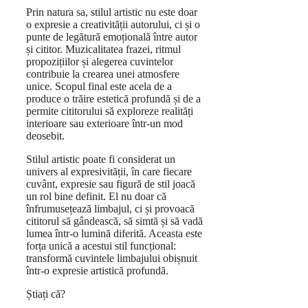
Prin natura sa, stilul artistic nu este doar
o expresie a creativității autorului, ci și o
punte de legătură emoțională între autor
și cititor. Muzicalitatea frazei, ritmul
propozițiilor și alegerea cuvintelor
contribuie la crearea unei atmosfere
unice. Scopul final este acela de a
produce o trăire estetică profundă și de a
permite cititorului să exploreze realități
interioare sau exterioare într-un mod
deosebit.
Stilul artistic poate fi considerat un
univers al expresivității, în care fiecare
cuvânt, expresie sau figură de stil joacă
un rol bine definit. El nu doar că
înfrumusețează limbajul, ci și provoacă
cititorul să gândească, să simtă și să vadă
lumea într-o lumină diferită. Aceasta este
forța unică a acestui stil funcțional:
transformă cuvintele limbajului obișnuit
într-o expresie artistică profundă.
Știați că?