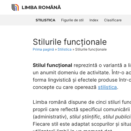
Skip
LIMBA ROMÂNĂ
to
content
STILISTICA
Figurile de stil
Index
Clasificare
Stilurile funcționale
Prima pagină
»
Stilistica
»
Stilurile funcționale
Stilul funcțional
reprezintă o variantă a l
un anumit domeniu de activitate. Într-o ac
forma lingvistică și efectele produse într-o 
concepte cu care operează
stilistica
.
Limba română dispune de cinci stiluri funcț
proprii care reflectă specificul comunicări
(administrativ),
stilul științific
,
stilul publici
Fiecare stil este adaptat scopurilor și sit