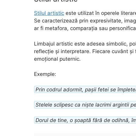
Stilul artistic
este utilizat în operele litera
Se caracterizează prin expresivitate, imagi
ar fi metafora, comparația sau personifica
Limbajul artistic este adesea simbolic, poli
reflecție și interpretare. Fiecare cuvânt ș
emoțional puternic.
Exemple:
Prin codrul adormit, pașii fetei se împlet
Stelele sclipesc ca niște lacrimi argintii 
Dorul de tine, o șoaptă fără de odihnă, î