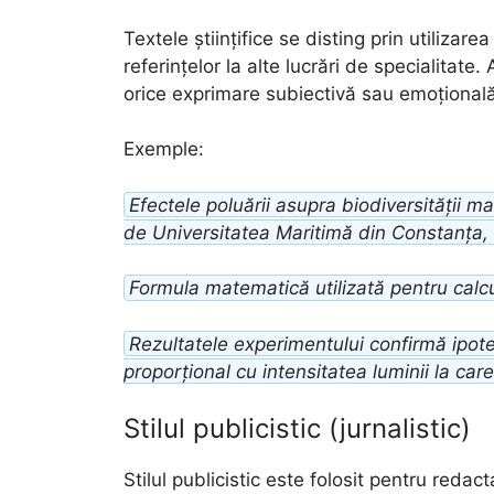
Textele științifice se disting prin utilizarea
referințelor la alte lucrări de specialitat
orice exprimare subiectivă sau emoțională
Exemple:
Efectele poluării asupra biodiversității m
de Universitatea Maritimă din Constanța, 
Formula matematică utilizată pentru calcul
Rezultatele experimentului confirmă ipot
proporțional cu intensitatea luminii la car
Stilul publicistic (jurnalistic)
Stilul publicistic este folosit pentru redacta