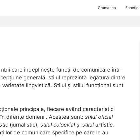
Gramatica
Fonetic
imbii care îndeplinește funcții de comunicare într-
cepțiune generală, stilul reprezintă legătura dintre
varietate lingvistică. Stilul și stilul funcțional sunt
ionale principale, fiecare având caracteristici
i în diferite domenii. Acestea sunt:
stilul oficial
stic
(jurnalistic),
stilul colocvial
și
stilul artistic
.
uațiilor de comunicare specifice pe care le au