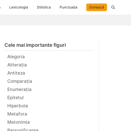
a
Lexicologia
Stilistica
Punctuația
Donează
Cele mai importante figuri
Alegoria
Aliterația
Antiteza
Comparația
Enumerația
Epitetul
Hiperbola
Metafora
Metonimia
Personificarea