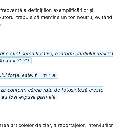
 frecventă a definițiilor, exemplificărilor și
e. Autorul trebuie să menține un ton neutru, evitând
.
arine sunt semnificative, conform studiului realizat
în anul 2020.
ul forței este: f = m * a.
eza conform căreia rata de fotosinteză crește
e au fost expuse plantele.
rea articolelor de ziar, a reportajelor, interviurilor