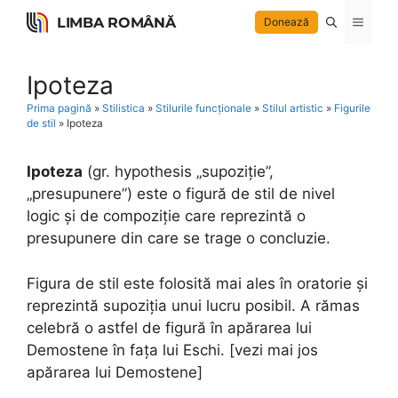
Skip
LIMBA ROMÂNĂ
Menu
Donează
to
content
Ipoteza
Prima pagină
»
Stilistica
»
Stilurile funcționale
»
Stilul artistic
»
Figurile
de stil
»
Ipoteza
Ipoteza
(gr. hypothesis „supoziție”,
„presupunere”) este o figură de stil de nivel
logic și de compoziție care reprezintă o
presupunere din care se trage o concluzie.
Figura de stil este folosită mai ales în oratorie și
reprezintă supoziția unui lucru posibil. A rămas
celebră o astfel de figură în apărarea lui
Demostene în fața lui Eschi. [vezi mai jos
apărarea lui Demostene]