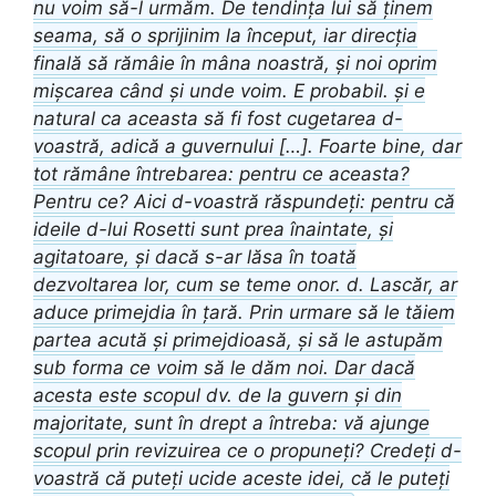
nu voim să-l urmăm. De tendința lui să ținem
seama, să o sprijinim la început, iar direcția
finală să rămâie în mâna noastră, și noi oprim
mișcarea când și unde voim. E probabil. și e
natural ca aceasta să fi fost cugetarea d-
voastră, adică a guvernului […]. Foarte bine, dar
tot rămâne întrebarea: pentru ce aceasta?
Pentru ce? Aici d-voastră răspundeți: pentru că
ideile d-lui Rosetti sunt prea înaintate, și
agitatoare, și dacă s-ar lăsa în toată
dezvoltarea lor, cum se teme onor. d. Lascăr, ar
aduce primejdia în țară. Prin urmare să le tăiem
partea acută și primejdioasă, și să le astupăm
sub forma ce voim să le dăm noi. Dar dacă
acesta este scopul dv. de la guvern și din
majoritate, sunt în drept a întreba: vă ajunge
scopul prin revizuirea ce o propuneți? Credeți d-
voastră că puteți ucide aceste idei, că le puteți