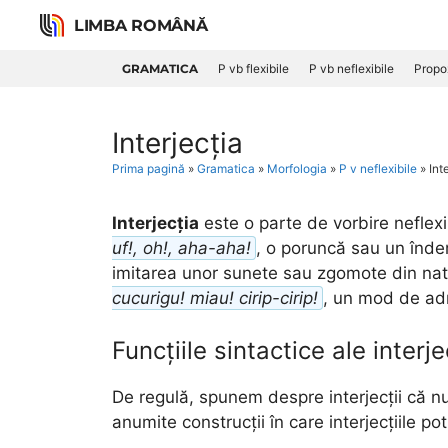
Skip
LIMBA ROMÂNĂ
to
content
GRAMATICA
P vb flexibile
P vb neflexibile
Propoz
Interjecția
Prima pagină
»
Gramatica
»
Morfologia
»
P v neflexibile
»
Int
Interjecția
este o parte de vorbire neflexi
uf!, oh!, aha-aha!
, o poruncă sau un înd
imitarea unor sunete sau zgomote din na
cucurigu! miau! cirip-cirip!
, un mod de ad
Funcțiile sintactice ale interje
De regulă, spunem despre interjecții că nu
anumite construcții în care interjecțiile po