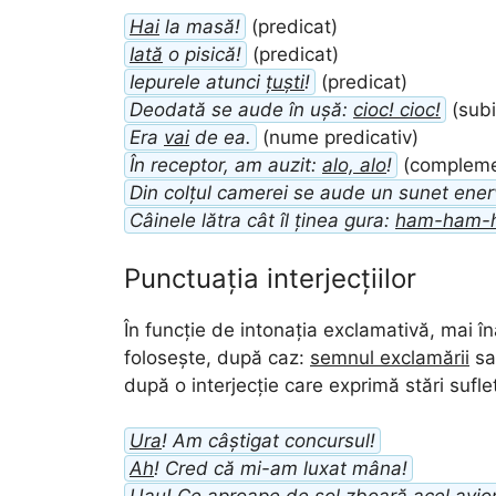
Hai
la masă!
(predicat)
Iată
o pisică!
(predicat)
Iepurele atunci
țuști
!
(predicat)
Deodată se aude în ușă:
cioc! cioc!
(subi
Era
vai
de ea.
(nume predicativ)
În receptor, am auzit:
alo, alo
!
(complemen
Din colțul camerei se aude un sunet ene
Câinele lătra cât îl ținea gura:
ham-ham-
Punctuația interjecțiilor
În funcție de intonația exclamativă, mai în
folosește, după caz:
semnul exclamării
s
după o interjecție care exprimă stări suf
Ura
! Am câștigat concursul!
Ah
! Cred că mi-am luxat mâna!