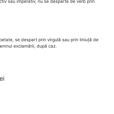
ctiv sau imperativ, nu se desparte de verb prin
petate, se despart prin virgulă sau prin liniuță de
semnul exclamării, după caz.
ei