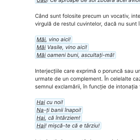
Uau
! Ce aproape de sol zboară acel avio
Când sunt folosite precum un vocativ, inte
virgulă de restul cuvintelor, dacă nu sunt 
Măi
, vino aici!
Măi
Vasile, vino aici!
Măi
oameni buni, ascultați-mă!
Interjecțiile care exprimă o poruncă sau 
urmate de un complement. În celelalte cazu
semnul exclamării, în funcție de intonația 
Hai
cu noi!
Na
-ți banii înapoi!
Hai
, că întârziem!
Hai
! mișcă-te că e târziu!