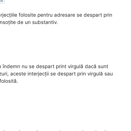
n!
rjecțiile folosite pentru adresare se despart prin
însoțite de un substantiv.
un îndemn nu se despart print virgulă dacă sunt
ri, aceste interjecții se despart prin virgulă sau
folosită.