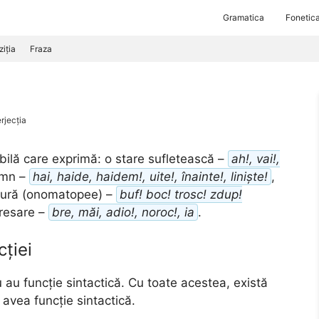
Gramatica
Fonetic
iția
Fraza
erjecția
bilă care exprimă: o stare sufletească –
ah!, vai!,
emn –
hai, haide, haidem!, uite!, înainte!, liniște!
,
tură (onomatopee) –
buf! boc! trosc! zdup!
resare –
bre, măi, adio!, noroc!, ia
.
cției
 au funcție sintactică. Cu toate acestea, există
t avea funcție sintactică.