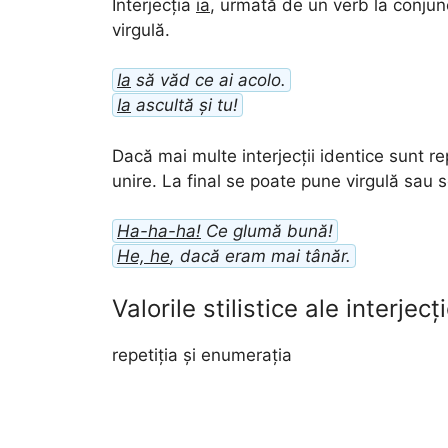
Interjecția
ia
, urmată de un verb la conjun
virgulă.
Ia
să văd ce ai acolo.
Ia
ascultă și tu!
Dacă mai multe interjecții identice sunt re
unire. La final se poate pune virgulă sau 
Ha-ha-ha!
Ce glumă bună!
He, he
, dacă eram mai tânăr.
Valorile stilistice ale interjecți
repetiția și enumerația