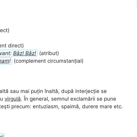
ect)
t direct)
rvant:
Bâz! Bâz!
(atribut)
ham
!
(complement circumstanțial)
altă sau mai puțin înaltă, după interjecție se
au
virgulă
. În general, semnul exclamării se pune
letești precum: entuziasm, spaimă, durere mare etc.