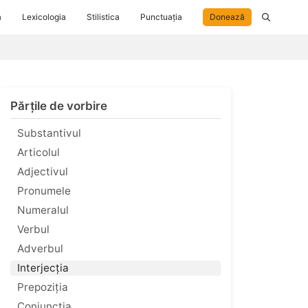
a
Lexicologia
Stilistica
Punctuația
Donează
Părțile de vorbire
Substantivul
Articolul
Adjectivul
Pronumele
Numeralul
Verbul
Adverbul
Interjecția
Prepoziția
Conjuncția