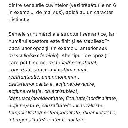
dintre sensurile cuvintelor (vezi trăsăturile nr. 6
în exemplul de mai sus), adică au un caracter
distinctiv.
Semele sunt mărci ale structurii semantice, iar
numărul acestora este finit și se stabilesc în
baza unor opoziții (în exemplul anterior
sex
masculin/sex feminin
). Alte tipuri de opoziții
care pot fi seme:
material/nonmaterial
,
concret/abstract
,
animat/inanimat
,
real/fantastic
,
uman/nonuman
,
calitate/noncalitate
,
acțiune/devenire
,
acțiune/relație
,
obiect/subiect
,
identitate/nonidentitate
,
finalitate/nonfinalitate
,
acțiune/stare
,
cauzalitate/noncauzalitate
,
temporalitate/nontemporalitate
,
dinamic/static
,
intenționalitate/neintenționalitate
.