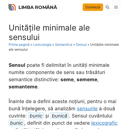
Skip
LIMBA ROMÂNĂ
Menu
Donează
to
content
Unitățile minimale ale
sensului
Prima pagină
»
Lexicologia
»
Semantica
»
Sensul
»
Unitățile minimale
ale sensului
Sensul
poate fi delimitat în unități minimale
numite componente de sens sau trăsături
semantice distinctive:
seme
,
sememe
,
semanteme
.
Înainte de a defini aceste noțiuni, pentru o mai
bună înțelegere, să analizăm
sensurile
a două
cuvinte:
bunic
și
bunică
. Sensul cuvântului
bunic
, definit din punct de vedere
lexicografic