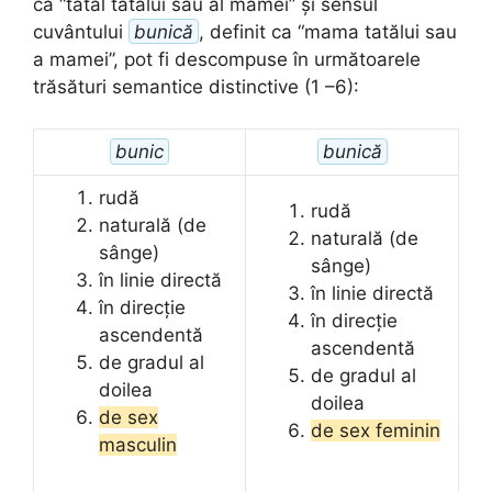
ca “tatăl tatălui sau al mamei” și sensul
cuvântului
bunică
, definit ca “mama tatălui sau
a mamei”, pot fi descompuse în următoarele
trăsături semantice distinctive (1 –6):
bunic
bunică
rudă
rudă
naturală (de
naturală (de
sânge)
sânge)
în linie directă
în linie directă
în direcție
în direcție
ascendentă
ascendentă
de gradul al
de gradul al
doilea
doilea
de sex
de sex feminin
masculin