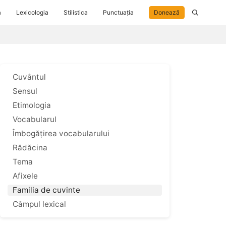
a
Lexicologia
Stilistica
Punctuația
Donează
Cuvântul
Sensul
Etimologia
Vocabularul
Îmbogățirea vocabularului
Rădăcina
Tema
Afixele
Familia de cuvinte
Câmpul lexical