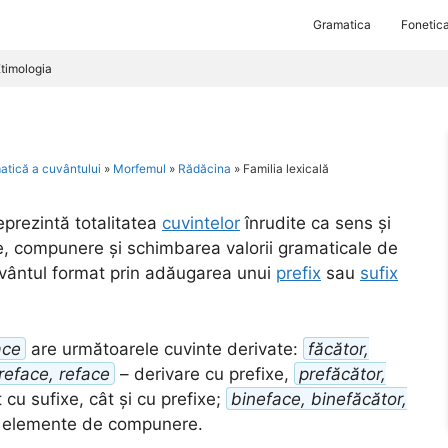
Gramatica
Fonetic
timologia
atică a cuvântului
»
Morfemul
»
Rădăcina
»
Familia lexicală
eprezintă totalitatea
cuvintelor
înrudite ca sens și
re, compunere și schimbarea valorii gramaticale de
vântul format prin adăugarea unui
prefix
sau
sufix
ace
are următoarele cuvinte derivate:
făcător,
reface, reface
– derivare cu prefixe,
prefăcător,
 cu sufixe, cât și cu prefixe;
bineface, binefăcător,
 elemente de compunere.