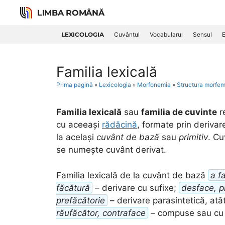
Skip
LIMBA ROMÂNĂ
to
content
LEXICOLOGIA
Cuvântul
Vocabularul
Sensul
E
Familia lexicală
Prima pagină
»
Lexicologia
»
Morfonemia
»
Structura morfem
Familia lexicală
sau
familia de cuvinte
r
cu aceeași
rădăcină
, formate prin deriva
la același
cuvânt de bază
sau
primitiv
. Cu
se numește cuvânt derivat.
Familia lexicală de la cuvânt de bază
a f
făcătură
– derivare cu sufixe;
desface, p
prefăcătorie
– derivare parasintetică, atât
răufăcător, contraface
– compuse sau cu