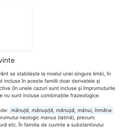
vinte
ânt se stabilește la nivelul unei singure limbi, în
 incluse în aceste familii doar derivatele și
ctive (în unele cazuri sunt incluse și împrumuturile
te nu sunt incluse combinațiile frazeologice.
nde:
mânuță, mânușiță, mănușă, mânui, înmâna
mprumutul neologic
manus
(latină), precum:
ură
etc. În familia de cuvinte a substantivului