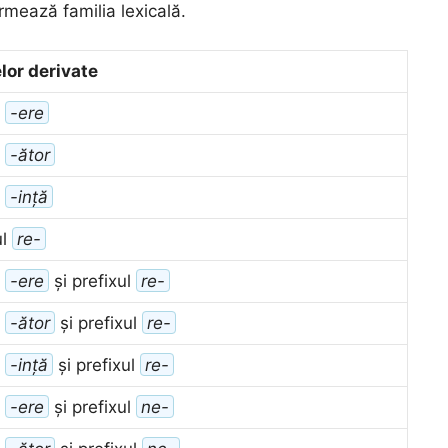
rmează familia lexicală.
lor derivate
l
-ere
l
-ător
l
-ință
ul
re-
l
-ere
și prefixul
re-
l
-ător
și prefixul
re-
l
-ință
și prefixul
re-
l
-ere
și prefixul
ne-