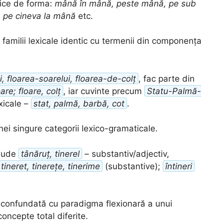
gice de forma:
mână în mână, peste mână, pe sub
a pe cineva la mână
etc.
amilii lexicale identic cu termenii din componența
i, floarea-soarelui, floarea-de-colț
, fac parte din
are; floare, colț
, iar cuvinte precum
Statu-Palmă-
exicale –
stat, palmă, barbă, cot
.
unei singure categorii lexico-gramaticale.
lude
tânăruț, tinerel
– substantiv/adjectiv,
tineret, tinerețe, tinerime
(substantive);
întineri
ie confundată cu paradigma flexionară a unui
oncepte total diferite.