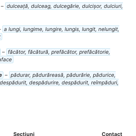
–
dulceață, dulceag, dulcegărie, dulcișor, dulciuri,
–
a lungi, lungime, lungire, lungis, lungit, nelungit,
ț
–
făcător, făcătură, prefăcător, prefăcătorie,
aface
e
–
pădurar, pădurăreasă, pădurărie, pădurice,
 despădurit, despădurire, despădurit, reîmpăduri,
Secțiuni
Contact