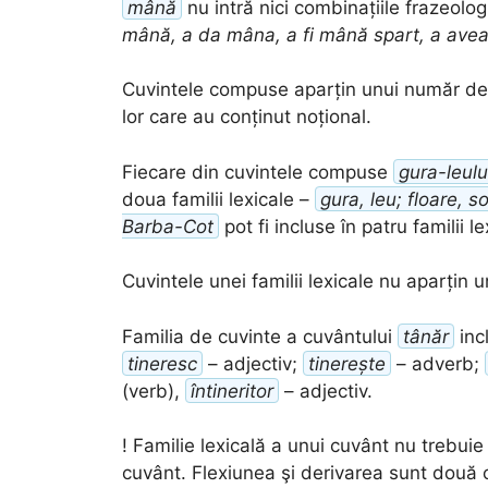
mână
nu intră nici combinațiile frazeolo
mână, a da mâna, a fi mână spart, a ave
Cuvintele compuse aparțin unui număr de f
lor care au conținut noțional.
Fiecare din cuvintele compuse
gura-leulu
doua familii lexicale –
gura, leu; floare, so
Barba-Cot
pot fi incluse în patru familii l
Cuvintele unei familii lexicale nu aparțin 
Familia de cuvinte a cuvântului
tânăr
inc
tineresc
– adjectiv;
tinerește
– adverb;
(verb),
întineritor
– adjectiv.
! Familie lexicală a unui cuvânt nu trebu
cuvânt. Flexiunea şi derivarea sunt două c