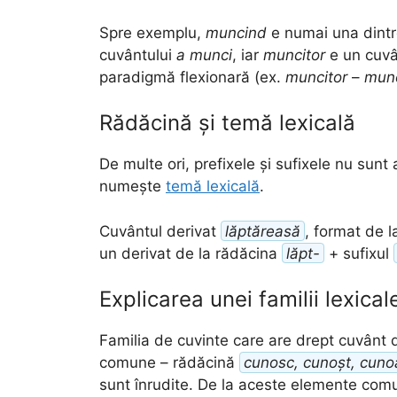
Spre exemplu,
muncind
e numai una dintre
cuvântului
a munci
, iar
muncitor
e un cuvâ
paradigmă flexionară (ex.
muncitor
–
munc
Rădăcină și temă lexicală
De multe ori, prefixele și sufixele nu sunt
numește
temă lexicală
.
Cuvântul derivat
lăptăreasă
, format de 
un derivat de la rădăcina
lăpt-
+ sufixul
Explicarea unei familii lexical
Familia de cuvinte care are drept cuvânt 
comune – rădăcină
cunosc, cunoșt, cuno
sunt înrudite. De la aceste elemente comun