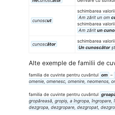
ne
cunosc
ător
derivare cu sufixu
schimbarea valorii 
Am zărit un om
c
cunosc
ut
schimbarea valorii
Am zărit
un cuno
schimbarea valorii
cunosc
ător
Un cunoscător
șt
Alte exemple de familii de cu
familia de cuvinte pentru cuvântul
om
–
omenie, omenesc, omenire, neomenos, 
familia de cuvinte pentru cuvântul
groap
gropăreasă, gropiș, a îngropa, îngropare, 
dezgropa, dezgropare, dezgropat, dezgro