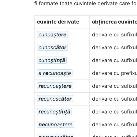
fi formate toate cuvintele derivate care fo
cuvinte derivate
obținerea cuvinte
cunoașt
ere
derivare cu sufixu
cunosc
ător
derivare cu sufixu
cunoșt
ință
derivare cu sufixu
a
re
cunoaște
derivare cu prefix
re
cunoașt
ere
derivare cu sufixu
re
cunosc
ător
derivare cu sufixu
re
cunoșt
ință
derivare cu sufixu
ne
cunoaștere
derivare cu sufixu