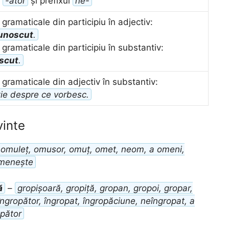
l
-ător
și prefixul
ne-
gramaticale din participiu în adjectiv:
unoscut
.
 gramaticale din participiu în substantiv:
scut
.
 gramaticale din adjectiv în substantiv:
ie despre ce vorbesc.
vinte
omuleț, omusor, omuț, omet, neom, a omeni,
omenește
ă
–
gropișoară, gropiță, gropan, gropoi, gropar,
îngropător, îngropat, îngropăciune, neîngropat, a
pător