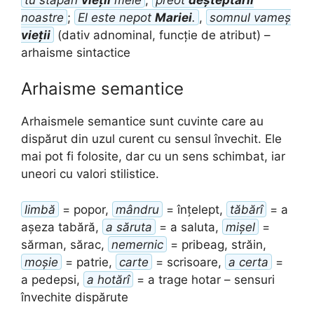
noastre
;
El este nepot
Mariei
.
,
somnul vameș
vieții
(dativ adnominal, funcție de atribut) –
arhaisme sintactice
Arhaisme semantice
Arhaismele semantice sunt cuvinte care au
dispărut din uzul curent cu sensul învechit. Ele
mai pot fi folosite, dar cu un sens schimbat, iar
uneori cu valori stilistice.
limbă
= popor,
mândru
= înțelept,
tăbărî
= a
așeza tabără,
a săruta
= a saluta,
mișel
=
sărman, sărac,
nemernic
= pribeag, străin,
moșie
= patrie,
carte
= scrisoare,
a certa
=
a pedepsi,
a hotărî
= a trage hotar – sensuri
învechite dispărute