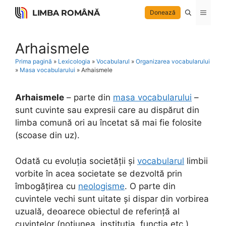
Skip
LIMBA ROMÂNĂ
Menu
Donează
to
content
Arhaismele
Prima pagină
»
Lexicologia
»
Vocabularul
»
Organizarea vocabularului
»
Masa vocabularului
»
Arhaismele
Arhaismele
– parte din
masa vocabularului
–
sunt cuvinte sau expresii care au dispărut din
limba comună ori au încetat să mai fie folosite
(scoase din uz).
Odată cu evoluția societății și
vocabularul
limbii
vorbite în acea societate se dezvoltă prin
îmbogățirea cu
neologisme
. O parte din
cuvintele vechi sunt uitate și dispar din vorbirea
uzuală, deoarece obiectul de referință al
cuvintelor (noțiunea, instituția, funcția etc.)