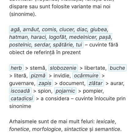
dispare sau sunt folosite variante mai noi
(sinonime).
agă, arnăut, comis, clucer, diac, giubea,
hatman, haraci, logofăt, medelnicer, pașă,
postelnic, serdar, spătărie, tui
– cuvinte fără
obiect de referință în prezent
herb
> stemă,
slobozenie
> libertate,
buche
> literă,
pizmă
> invidie,
ocârmuire
>
guvernare,
zapis
> document,
zlătar
> aurar,
iscoadă
> spion,
pojarnic
> pompier,
catadicsi
> a considera – cuvinte înlocuite prin
sinonime
Arhaismele sunt de mai mult feluri:
lexicale
,
fonetice
,
morfologice
,
sintactice
și
semantice
.