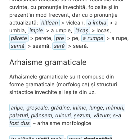
cuvinte, cu pronunție învechită, folosite și în
prezent în mod frecvent, dar cu o pronunție
actualizată:
hitlean
> viclean,
a îmbla
> a
umbla,
împle
> a umple,
lăcaș
> locaș,
părete
> perete,
pre
> pe,
a rumpe
> a rupe,
samă
> seamă,
sară
> seară.
Arhaisme gramaticale
Arhaismele gramaticale sunt compuse din
forme gramaticale (morfologice) și structuri
sintactice învechite și ieșite din uz.
aripe, greșeale, grădine, inime, lunge, mânuri,
palaturi, plânsem, ruinuri, șezum, văzum; s-a
fost dus
– arhaisme morfologice
tu stăpân
vieții
mele
;
preot
deșteptării