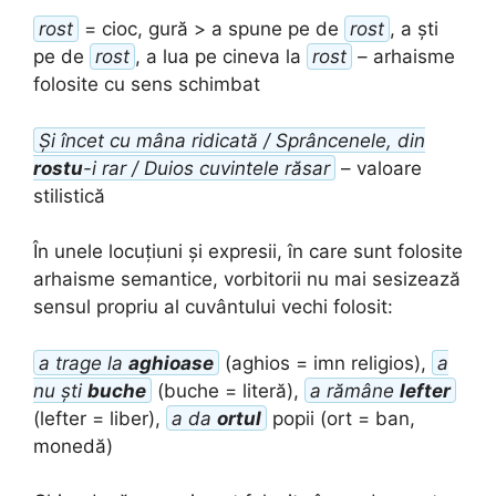
rost
= cioc, gură > a spune pe de
rost
, a ști
pe de
rost
, a lua pe cineva la
rost
– arhaisme
folosite cu sens schimbat
Și încet cu mâna ridicată / Sprâncenele, din
rostu
-i rar / Duios cuvintele răsar
– valoare
stilistică
În unele locuțiuni și expresii, în care sunt folosite
arhaisme semantice, vorbitorii nu mai sesizează
sensul propriu al cuvântului vechi folosit:
a trage la
aghioase
(aghios = imn religios),
a
nu ști
buche
(buche = literă),
a rămâne
lefter
(lefter = liber),
a da
ortul
popii (ort = ban,
monedă)