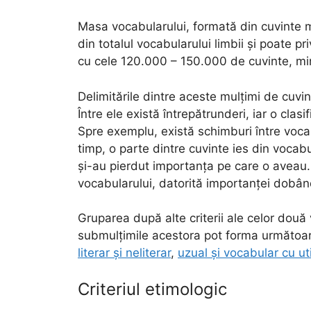
Masa vocabularului, formată din cuvinte m
din totalul vocabularului limbii și poate pri
cu cele 120.000 – 150.000 de cuvinte, mi
Delimitările dintre aceste mulțimi de cuvi
Între ele există întrepătrunderi, iar o clas
Spre exemplu, există schimburi între voca
timp, o parte dintre cuvinte ies din voca
și-au pierdut importanța pe care o aveau. 
vocabularului, datorită importanței dobând
Gruparea după alte criterii ale celor dou
submulțimile acestora pot forma următoar
literar și neliterar
,
uzual și vocabular cu uti
Criteriul etimologic