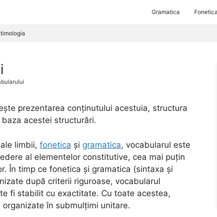
Gramatica
Fonetic
timologia
i
bularului
ște prezentarea conținutului acestuia, structura
a baza acestei structurări.
ale limbii,
fonetica
și
gramatica
, vocabularul este
dere al elementelor constitutive, cea mai puțin
. În timp ce fonetica și gramatica (sintaxa și
nizate după criterii riguroase, vocabularul
 fi stabilit cu exactitate. Cu toate acestea,
 organizate în submulțimi unitare.