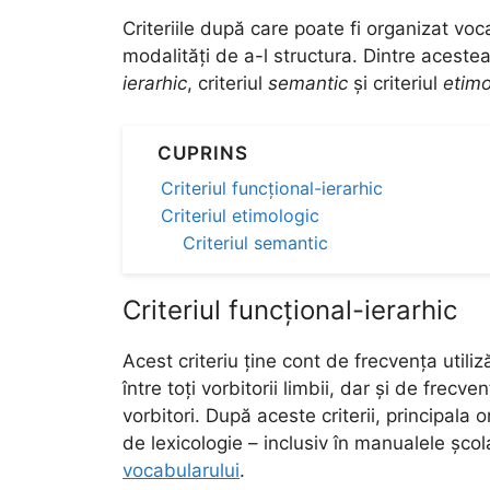
Criteriile după care poate fi organizat voc
modalități de a-l structura. Dintre acestea,
ierarhic
, criteriul
semantic
și criteriul
etimo
CUPRINS
Criteriul funcțional-ierarhic
Criteriul etimologic
Criteriul semantic
Criteriul funcțional-ierarhic
Acest criteriu ține cont de frecvența utiliz
între toți vorbitorii limbii, dar și de frecv
vorbitori. După aceste criterii, principala o
de lexicologie – inclusiv în manualele șco
vocabularului
.