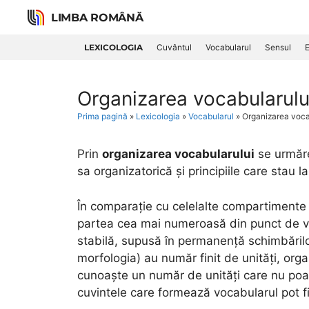
Skip
LIMBA ROMÂNĂ
to
content
LEXICOLOGIA
Cuvântul
Vocabularul
Sensul
E
Organizarea vocabularulu
Prima pagină
»
Lexicologia
»
Vocabularul
»
Organizarea voca
Prin
organizarea vocabularului
se urmăre
sa organizatorică și principiile care stau l
În comparație cu celelalte compartimente 
partea cea mai numeroasă din punct de ve
stabilă, supusă în permanență schimbărilor
morfologia) au număr finit de unități, orga
cunoaște un număr de unități care nu poate
cuvintele care formează vocabularul pot fi