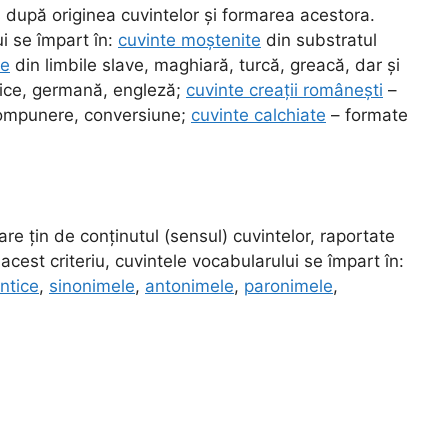
 după originea cuvintelor și formarea acestora.
ui se împart în:
cuvinte moștenite
din substratul
te
din limbile slave, maghiară, turcă, greacă, dar și
nice, germană, engleză;
cuvinte creații românești
–
, compunere, conversiune;
cuvinte calchiate
– formate
re țin de conținutul (sensul) cuvintelor, raportate
acest criteriu, cuvintele vocabularului se împart în:
ntice
,
sinonimele
,
antonimele
,
paronimele
,