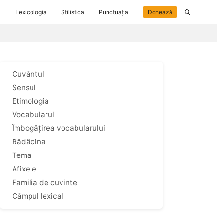
a
Lexicologia
Stilistica
Punctuația
Donează
Cuvântul
Sensul
Etimologia
Vocabularul
Îmbogățirea vocabularului
Rădăcina
Tema
Afixele
Familia de cuvinte
Câmpul lexical