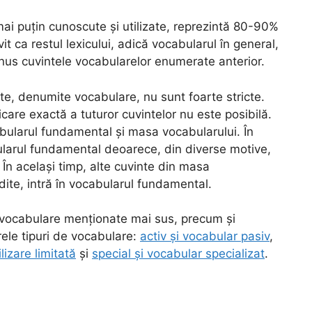
ai puțin cunoscute și utilizate, reprezintă 80-90%
vit ca restul lexicului, adică vocabularul în general,
nus cuvintele vocabularelor enumerate anterior.
nte, denumite vocabulare, nu sunt foarte stricte.
ificare exactă a tuturor cuvintelor nu este posibilă.
bularul fundamental și masa vocabularului. În
bularul fundamental deoarece, din diverse motive,
În același timp, alte cuvinte din masa
ite, intră în vocabularul fundamental.
ă vocabulare menționate mai sus, precum și
ele tipuri de vocabulare:
activ și vocabular pasiv
,
lizare limitată
și
special și vocabular specializat
.