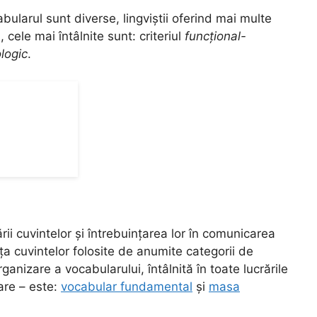
abularul sunt diverse, lingviștii oferind mai multe
 cele mai întâlnite sunt: criteriul
funcțional-
logic
.
ării cuvintelor și întrebuințarea lor în comunicarea
ența cuvintelor folosite de anumite categorii de
rganizare a vocabularului, întâlnită în toate lucrările
lare – este:
vocabular fundamental
și
masa