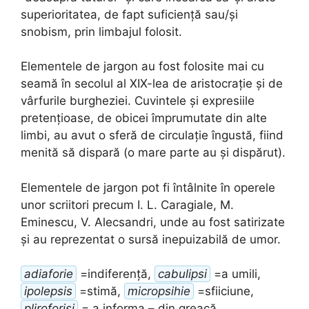
superioritatea, de fapt suficiență sau/și
snobism, prin limbajul folosit.
Elementele de jargon au fost folosite mai cu
seamă în secolul al XIX-lea de aristocrație și de
vârfurile burgheziei. Cuvintele și expresiile
pretențioase, de obicei împrumutate din alte
limbi, au avut o sferă de circulație îngustă, fiind
menită să dispară (o mare parte au și dispărut).
Elementele de jargon pot fi întâlnite în operele
unor scriitori precum I. L. Caragiale, M.
Eminescu, V. Alecsandri, unde au fost satirizate
și au reprezentat o sursă inepuizabilă de umor.
adiaforie
=indiferență,
cabulipsi
=a umili,
ipolepsis
=stimă,
micropsihie
=sfiiciune,
pliroforisi
= a informa – din greacă