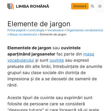
Skip
LIMBA ROMÂNĂ
Menu
Donează
to
content
Elemente de jargon
Prima pagină
»
Lexicologia
»
Vocabularul
»
Organizarea vocabularului
»
Masa vocabularului
»
Elemente de jargon
Elementele de jargon
sau
cuvintele
aparținând jargoanelor
fac parte din
masa
vocabularului
și sunt
cuvinte
sau expresii
preluate din alte limbi, întrebuințate de anumite
grupuri sau clase sociale din dorința de
impresiona și de a se deosebi de oamenii de
rând.
Aceste tipuri de cuvinte sau exprimări sunt
folosite de persoane care se consideră
“deasupra tuturor” și care încearcă să-și arate