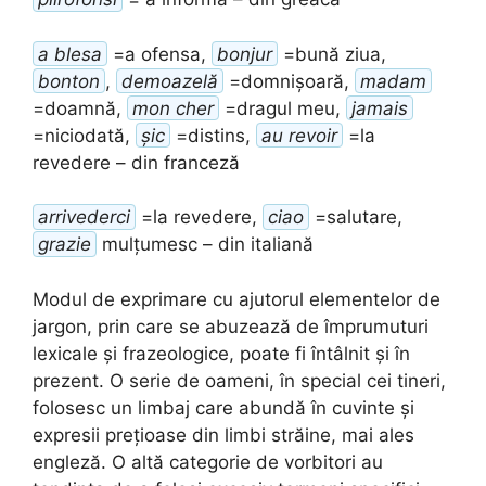
a blesa
=a ofensa,
bonjur
=bună ziua,
bonton
,
demoazelă
=domnișoară,
madam
=doamnă,
mon cher
=dragul meu,
jamais
=niciodată,
șic
=distins,
au revoir
=la
revedere – din franceză
arrivederci
=la revedere,
ciao
=salutare,
grazie
mulțumesc – din italiană
Modul de exprimare cu ajutorul elementelor de
jargon, prin care se abuzează de împrumuturi
lexicale și frazeologice, poate fi întâlnit și în
prezent. O serie de oameni, în special cei tineri,
folosesc un limbaj care abundă în cuvinte și
expresii prețioase din limbi străine, mai ales
engleză. O altă categorie de vorbitori au