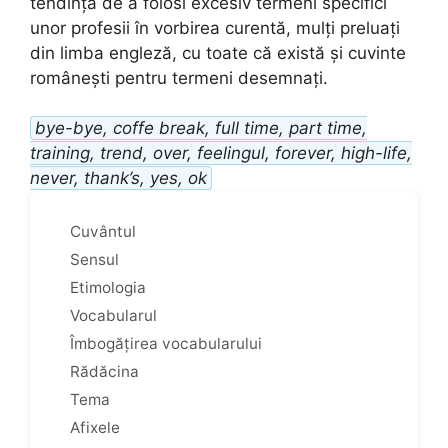
tendința de a folosi excesiv termeni specifici
unor profesii în vorbirea curentă, mulți preluați
din limba engleză, cu toate că există și cuvinte
românești pentru termeni desemnați.
bye-bye, coffe break, full time, part time,
training, trend, over, feelingul, forever, high-life,
never, thank’s, yes, ok
Cuvântul
Sensul
Etimologia
Vocabularul
Îmbogățirea vocabularului
Rădăcina
Tema
Afixele