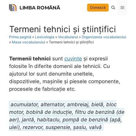
Skip
LIMBA ROMÂNĂ
Menu
Donează
to
content
Termeni tehnici și științifici
Prima pagină
»
Lexicologia
»
Vocabularul
»
Organizarea vocabularului
»
Masa vocabularului
»
Termeni tehnici și științifici
Termenii tehnici
sunt
cuvinte
și expresii
folosite în diferite domenii ale tehnicii. Cu
ajutorul lor sunt denumite uneltele,
dispozitivele, mașinile și piesele componente,
procesele de fabricație etc.
acumulator, alternator, ambreiaj, bielă, bloc
motor, bobină de inducție, filtru de benzină (de
aer), jantă, habitaclu, pompă de benzină (apă,
ulei), rezervor, suspensie, șasiu, valvă