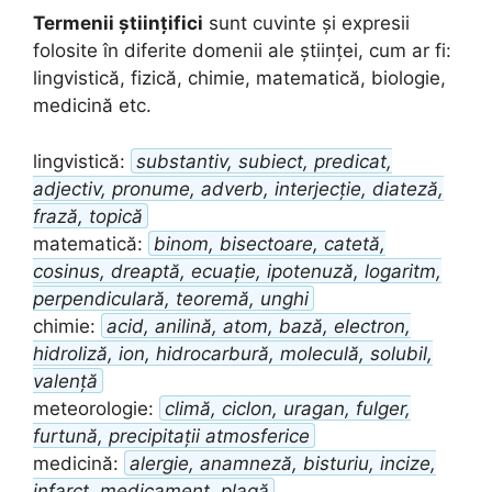
Termenii științifici
sunt cuvinte și expresii
folosite în diferite domenii ale științei, cum ar fi:
lingvistică, fizică, chimie, matematică, biologie,
medicină etc.
lingvistică:
substantiv, subiect, predicat,
adjectiv, pronume, adverb, interjecție, diateză,
frază, topică
matematică:
binom, bisectoare, catetă,
cosinus, dreaptă, ecuație, ipotenuză, logaritm,
perpendiculară, teoremă, unghi
chimie:
acid, anilină, atom, bază, electron,
hidroliză, ion, hidrocarbură, moleculă, solubil,
valență
meteorologie:
climă, ciclon, uragan, fulger,
furtună, precipitații atmosferice
medicină:
alergie, anamneză, bisturiu, incize,
infarct, medicament, plagă