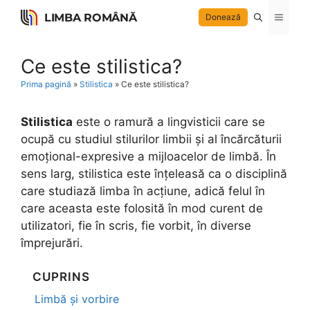
Skip
LIMBA ROMÂNĂ
Menu
Donează
to
content
Ce este stilistica?
Prima pagină
»
Stilistica
»
Ce este stilistica?
Stilistica
este o ramură a lingvisticii care se
ocupă cu studiul stilurilor limbii și al încărcăturii
emoțional-expresive a mijloacelor de limbă. În
sens larg, stilistica este înțeleasă ca o disciplină
care studiază limba în acțiune, adică felul în
care aceasta este folosită în mod curent de
utilizatori, fie în scris, fie vorbit, în diverse
împrejurări.
CUPRINS
Limbă și vorbire