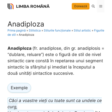
Skip
LIMBA ROMÂNĂ
Menu
Donează
to
content
Anadiploza
Prima pagină
»
Stilistica
»
Stilurile funcționale
»
Stilul artistic
»
Figurile
de stil
»
Anadiploza
Anadiploza
(fr. anadiplose, din gr. anadiplosis =
“dublare, reluare”) este o figură de stil de nivel
sintactic care constă în repetarea unui segment
sintactic la sfârșitul și imediat la începutul a
două unități sintactice succesive.
Exemple
Căci a voastre vieți cu toate sunt ca undele ce
curg,