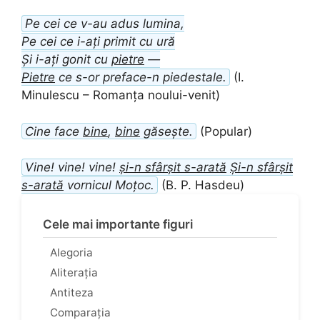
Pe cei ce v-au adus lumina,
Pe cei ce i-ați primit cu ură
Și i-ați gonit cu
pietre
―
Pietre
ce s-or preface-n piedestale.
(I.
Minulescu – Romanța noului-venit)
Cine face
bine
,
bine
găsește.
(Popular)
Vine! vine! vine!
și-n sfârșit s-arată
Și-n sfârșit
s-arată
vornicul Moțoc.
(B. P. Hasdeu)
Cele mai importante figuri
Alegoria
Aliterația
Antiteza
Comparația