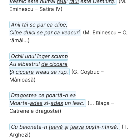
Veșnic este numai
râul
:
râul
este Demiurg.
(M.
Eminescu – Satira IV)
Anii tăi se par ca
clipe
,
Clipe
dulci se par ca veacuri
(M. Eminescu – O,
rămâi…)
Ochii unui înger scump
Au albastrul
de cicoare
Și
cicoare
vreau sa rup.
(G. Coșbuc –
Mânioasă)
Dragostea ce poartă-n ea
Moarte-
ades
și-
ades
un leac.
(L. Blaga –
Catrenele dragostei)
Cu baioneta-n
țeavă
și
țeava
puștii-ntinsă.
(T.
Arghezi)