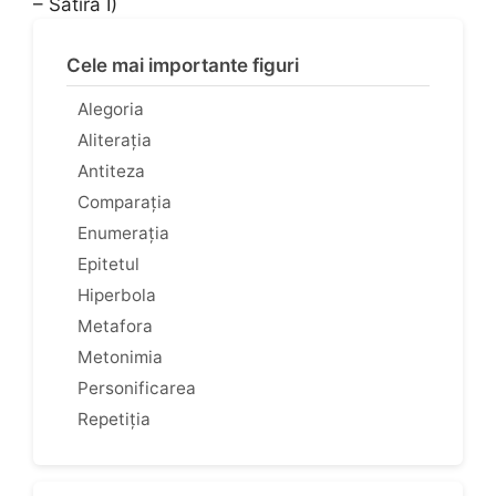
– Satira I)
Cele mai importante figuri
Alegoria
Aliterația
Antiteza
Comparația
Enumerația
Epitetul
Hiperbola
Metafora
Metonimia
Personificarea
Repetiția