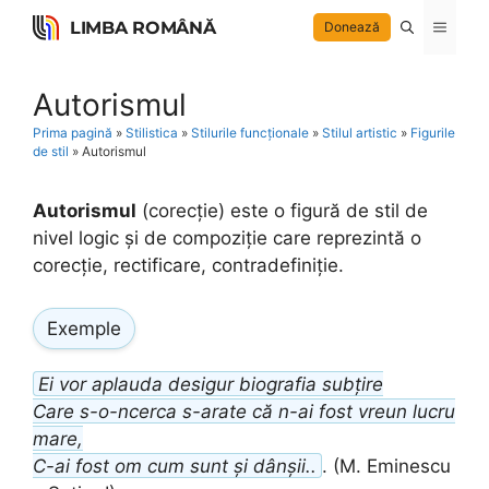
Skip
LIMBA ROMÂNĂ
Menu
Donează
to
content
Autorismul
Prima pagină
»
Stilistica
»
Stilurile funcționale
»
Stilul artistic
»
Figurile
de stil
»
Autorismul
Autorismul
(corecție) este o figură de stil de
nivel logic și de compoziție care reprezintă o
corecție, rectificare, contradefiniție.
Exemple
Ei vor aplauda desigur biografia subțire
Care s-o-ncerca s-arate că n-ai fost vreun lucru
mare,
C-ai fost om cum sunt și dânșii..
. (M. Eminescu