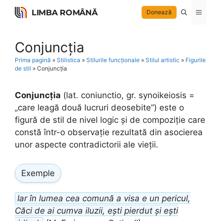
Skip
LIMBA ROMÂNĂ
Menu
Donează
to
content
Conjuncția
Prima pagină
»
Stilistica
»
Stilurile funcționale
»
Stilul artistic
»
Figurile
de stil
»
Conjuncția
Conjuncția
(lat. coniunctio, gr. synoikeiosis =
„care leagă două lucruri deosebite”) este o
figură de stil de nivel logic și de compoziție care
constă într-o observație rezultată din asocierea
unor aspecte contradictorii ale vieții.
Exemple
Iar în lumea cea comună a visa e un pericul,
Căci de ai cumva iluzii, ești pierdut și ești