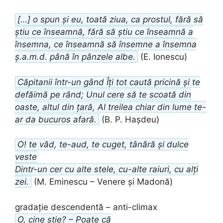
[…] o spun și eu, toată ziua, ca prostul, fără să
știu ce înseamnă, fără să știu ce înseamnă a
însemna, ce înseamnă să însemne a însemna
ș.a.m.d. până în pânzele albe.
(E. Ionescu)
Căpitanii într-un gând Îți tot caută pricină și te
defăimă pe rând; Unul cere să te scoată din
oaste, altul din țară, Al treilea chiar din lume te-
ar da bucuros afară.
(B. P. Hașdeu)
O! te văd, te-aud, te cuget, tânără și dulce
veste
Dintr-un cer cu alte stele, cu-alte raiuri, cu alți
zei.
(M. Eminescu – Venere și Madonă)
gradație descendentă – anti-climax
O, cine știe? – Poate că