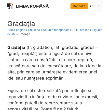
Skip
LIMBA ROMÂNĂ
Menu
Donează
to
content
Gradația
Prima pagină
»
Stilistica
»
Stilurile funcționale
»
Stilul artistic
»
Figurile
de stil
»
Gradația
Gradația
(fr. gradation, lat. gradatio, gradus =
“grad, treaptă”) este o figură de stil de nivel
sintactic care constă într-o trecere treptată,
crescătoare sau descrescătoare, de la o idee la
alta, prin care se urmărește evidențierea unei
idei sau nuanțarea exprimării.
Figura de stil este realizată prin reflecție și
reprezintă o înlănțuire de cuvinte sau expresii,
conform puterii de reprezentare sau a
expresivității lor. Poate fi de 2 feluri: