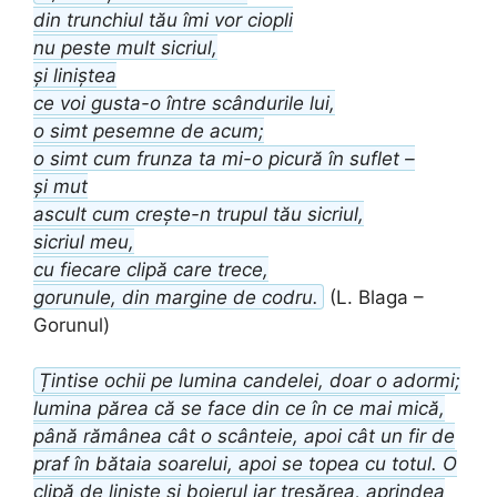
din trunchiul tău îmi vor ciopli
nu peste mult sicriul,
și liniștea
ce voi gusta-o între scândurile lui,
o simt pesemne de acum;
o simt cum frunza ta mi-o picură în suflet –
și mut
ascult cum crește-n trupul tău sicriul,
sicriul meu,
cu fiecare clipă care trece,
gorunule, din margine de codru.
(L. Blaga –
Gorunul)
Țintise ochii pe lumina candelei, doar o adormi;
lumina părea că se face din ce în ce mai mică,
până rămânea cât o scânteie, apoi cât un fir de
praf în bătaia soarelui, apoi se topea cu totul. O
clipă de liniște și boierul iar tresărea, aprindea