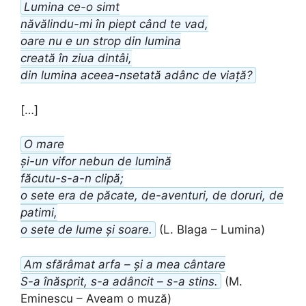
Lumina ce-o simt
năvălindu-mi în piept când te vad,
oare nu e un strop din lumina
creată în ziua dintâi,
din lumina aceea-nsetată adânc de viață?
[…]
O mare
și-un vifor nebun de lumină
făcutu-s-a-n clipă;
o sete era de păcate, de-aventuri, de doruri, de
patimi,
o sete de lume și soare.
(L. Blaga – Lumina)
Am sfărâmat arfa – și a mea cântare
S-a înăsprit, s-a adâncit – s-a stins.
(M.
Eminescu – Aveam o muză)