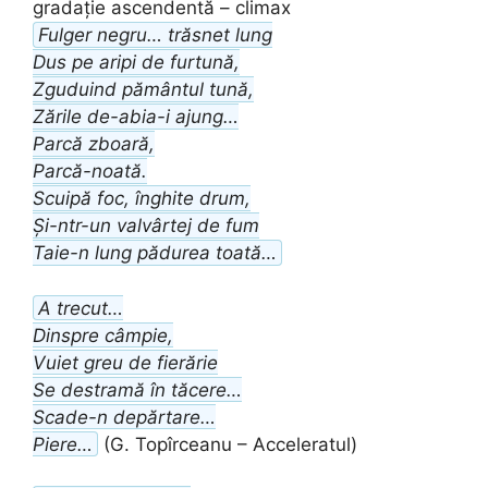
gradație ascendentă – climax
Fulger negru… trăsnet lung
Dus pe aripi de furtună,
Zguduind pământul tună,
Zările de-abia-i ajung…
Parcă zboară,
Parcă-noată.
Scuipă foc, înghite drum,
Și-ntr-un valvârtej de fum
Taie-n lung pădurea toată…
A trecut…
Dinspre câmpie,
Vuiet greu de fierărie
Se destramă în tăcere…
Scade-n depărtare…
Piere…
(G. Topîrceanu – Acceleratul)