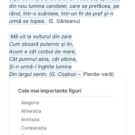
din nou lumina candelei, care se prefăcea, pe
rând, într-o scânteie, într-un fir de praf și-n
urmă se topea.
(E. Gârleanu)
Mă uit la vulturul din zare
Cum zboară puternic și lin,
Acum e cât corbul de mare,
Cât pumnul abia, cât albina,
Și-n urmă-l înghite lumina
Din largul senin. (G. Coșbuc –
Pierde-vară)
Cele mai importante figuri
Alegoria
Aliterația
Antiteza
Comparația