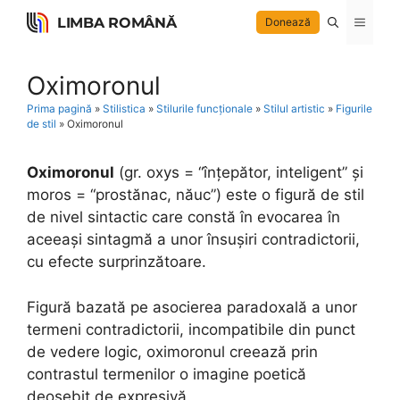
Skip
LIMBA ROMÂNĂ
Menu
Donează
to
content
Oximoronul
Prima pagină
»
Stilistica
»
Stilurile funcționale
»
Stilul artistic
»
Figurile
de stil
»
Oximoronul
Oximoronul
(gr. oxys = “înțepător, inteligent” și
moros = “prostănac, năuc”) este o figură de stil
de nivel sintactic care constă în evocarea în
aceeași sintagmă a unor însușiri contradictorii,
cu efecte surprinzătoare.
Figură bazată pe asocierea paradoxală a unor
termeni contradictorii, incompatibile din punct
de vedere logic, oximoronul creează prin
contrastul termenilor o imagine poetică
deosebit de expresivă.