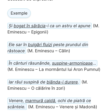
Exemple
Și
bogat în sărăcia
-i ca un astru el apune
(M.
Eminescu – Epigonii)
Ele sar în
bulgări fluizi
peste prundul din
răstoace
(M. Eminescu – Călin)
În cânturi răsunânde,
suspine-armonioase
…
(M. Eminescu – La mormântul lui Aron Pumnul)
Iar râul suspină de
blânda-i durere
.
(M.
Eminescu – O călărire în zori)
Venere,
marmură caldă
, ochi de piatră ce
scânteie.
(M. Eminescu – Venere și Madonă)