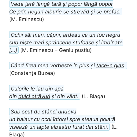
Vede țară lângă țară și popor lângă popor
Ce prin
neguri alburie
se strevăd și se prefac.
(M. Eminescu)
Ochii săi mari, căprii, ardeau ca un
foc negru
sub nişte mari sprâncene stufoase şi îmbinate
[…]
(M. Eminescu – Geniu pustiu)
Când firea mea vorbește în plus și
tace-n glas
.
(Constanța Buzea)
Culorile le iau din apă
din
dulci otrăvuri
și din vânt.
(L. Blaga)
Sub scut de stânci undeva
un balaur cu ochi întorși spre steaua polară
visează un
lapte albastru
furat din stâni.
(L.
Blaga)