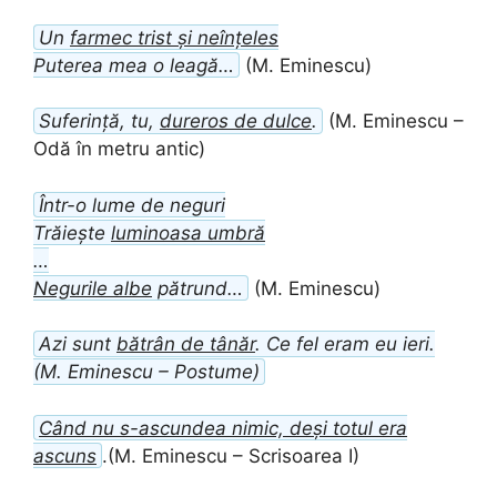
Un
farmec trist și neînțeles
Puterea mea o leagă…
(M. Eminescu)
Suferință, tu,
dureros de dulce
.
(M. Eminescu –
Odă în metru antic)
Într-o lume de neguri
Trăiește
luminoasa umbră
…
Negurile albe
pătrund…
(M. Eminescu)
Azi sunt
bătrân de tânăr
. Ce fel eram eu ieri.
(M. Eminescu – Postume)
Când nu s-ascundea nimic, deși totul era
ascuns
.(M. Eminescu – Scrisoarea I)