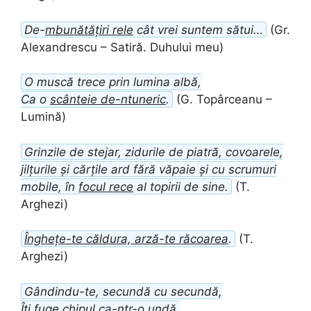
De-
mbunătățiri rele
cât vrei suntem sătui…
(Gr.
Alexandrescu – Satiră. Duhului meu)
O muscă trece prin lumina albă,
Ca o
scânteie de-ntuneric
.
(G. Topârceanu –
Lumină)
Grinzile de stejar, zidurile de piatră, covoarele,
jilțurile și cărțile ard fără văpaie și cu scrumuri
mobile, în
focul rece
al topirii de sine.
(T.
Arghezi)
Înghețe-te căldura, arză-te răcoarea
.
(T.
Arghezi)
Gândindu-te, secundă cu secundă,
Îți fuge chipul ca-ntr-o undă,