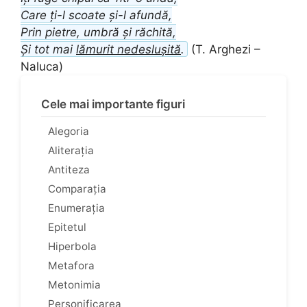
Care ți-l scoate și-l afundă,
Prin pietre, umbră și răchită,
Și tot mai
lămurit nedeslușită
.
(T. Arghezi –
Naluca)
Cele mai importante figuri
Alegoria
Aliterația
Antiteza
Comparația
Enumerația
Epitetul
Hiperbola
Metafora
Metonimia
Personificarea