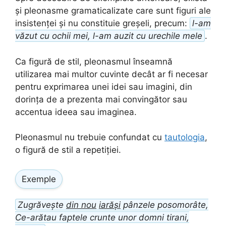
și pleonasme gramaticalizate care sunt figuri ale
insistenței și nu constituie greșeli, precum:
l-am
văzut cu ochii mei, l-am auzit cu urechile mele
.
Ca figură de stil, pleonasmul înseamnă
utilizarea mai multor cuvinte decât ar fi necesar
pentru exprimarea unei idei sau imagini, din
dorința de a prezenta mai convingător sau
accentua ideea sau imaginea.
Pleonasmul nu trebuie confundat cu
tautologia
,
o figură de stil a repetiției.
Exemple
Zugrăvește
din nou
iarăși
pânzele posomorâte,
Ce-arătau faptele crunte unor domni tirani,