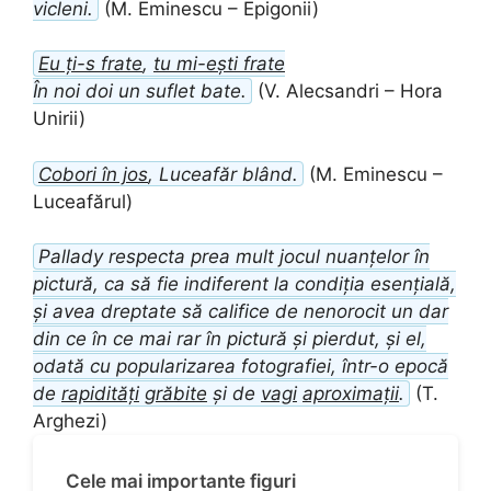
vicleni.
(M. Eminescu – Epigonii)
Eu ți-s frate
,
tu mi-ești frate
În noi doi un suflet bate.
(V. Alecsandri – Hora
Unirii)
Cobori în jos
, Luceafăr blând.
(M. Eminescu –
Luceafărul)
Pallady respecta prea mult jocul nuanțelor în
pictură, ca să fie indiferent la condiția esențială,
și avea dreptate să califice de nenorocit un dar
din ce în ce mai rar în pictură și pierdut, și el,
odată cu popularizarea fotografiei, într-o epocă
de
rapidități
grăbite
și de
vagi
aproximații
.
(T.
Arghezi)
Cele mai importante figuri