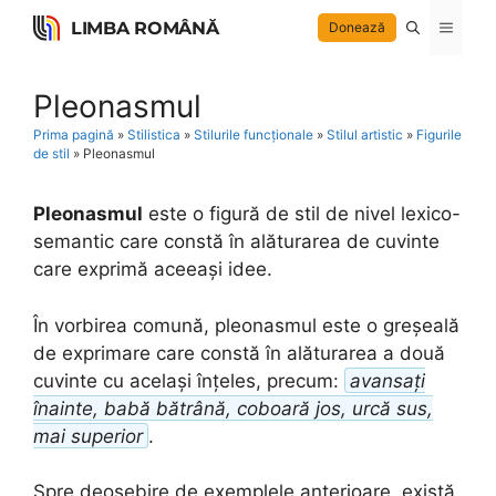
Skip
LIMBA ROMÂNĂ
Menu
Donează
to
content
Pleonasmul
Prima pagină
»
Stilistica
»
Stilurile funcționale
»
Stilul artistic
»
Figurile
de stil
»
Pleonasmul
Pleonasmul
este o figură de stil de nivel lexico-
semantic care constă în alăturarea de cuvinte
care exprimă aceeași idee.
În vorbirea comună, pleonasmul este o greșeală
de exprimare care constă în alăturarea a două
cuvinte cu același înțeles, precum:
avansați
înainte, babă bătrână, coboară jos, urcă sus,
mai superior
.
Spre deosebire de exemplele anterioare, există