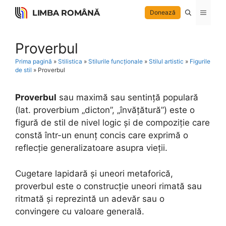
Skip
LIMBA ROMÂNĂ
Menu
Donează
to
content
Proverbul
Prima pagină
»
Stilistica
»
Stilurile funcționale
»
Stilul artistic
»
Figurile
de stil
»
Proverbul
Proverbul
sau maximă sau sentință populară
(lat. proverbium „dicton”, „învățătură”) este o
figură de stil de nivel logic și de compoziție care
constă într-un enunț concis care exprimă o
reflecție generalizatoare asupra vieții.
Cugetare lapidară și uneori metaforică,
proverbul este o construcție uneori rimată sau
ritmată și reprezintă un adevăr sau o
convingere cu valoare generală.