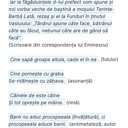
Iar la făgăduințele d-lui prefect vom spune și
noi vorba veche de baștină a moșului Terinte-
Barbă Lată, rezaș și el la Funduri în ținutul
Vasluiului: „Tânărul spune câte face, bătrânul
câte au făcut, nebunul câte are de gând să
facă”.
(Scrisoare din corespondența lui Eminescu)
Cine sapă groapa altuia, cade el în ea
. (folclor)
Cine pornește cu graba
Se-ntâlnește cu zăbava.
(asonanță)
Câinele de este câine
Și tot oprește pe mâine.
(rimă)
Banii nu aduc procopseala (învățătură), ci
procopseala aduce banii.
(antimetateză; autor