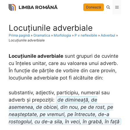
Skip
LIMBA ROMÂNĂ
Menu
Donează
to
content
Locuțiunile adverbiale
Prima pagină
»
Gramatica
»
Morfologia
»
P v neflexibile
»
Adverbul
»
Locuțiunile adverbiale
Locuțiunile adverbiale
sunt grupuri de cuvinte
cu înțeles unitar, care au valoarea unui adverb.
În funcție de părțile de vorbire din care provin,
locuțiunile adverbiale pot fi alcătuite din:
substantiv, adjectiv, participiu, numeral sau
adverb și prepoziții:
de dimineață, de
asemenea, de obicei, din nou, pe de rost, pe
neașteptate, pe vremuri, pe întrecute, de-a
rostogolul, cu de-a sila, în veci, în grabă, în față