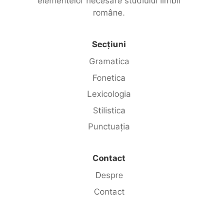
elementelor necesare studiului limbii
române.
Secțiuni
Gramatica
Fonetica
Lexicologia
Stilistica
Punctuația
Contact
Despre
Contact