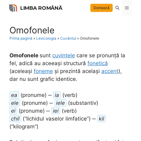
Skip
LIMBA ROMÂNĂ
Menu
Donează
to
content
Omofonele
Prima pagină
»
Lexicologia
»
Cuvântul
»
Omofonele
Omofonele
sunt
cuvintele
care se pronunță la
fel, adică au aceeași structură
fonetică
(aceleași
foneme
și prezintă același
accent
),
dar nu sunt grafic identice.
ea
(pronume) ‒
ia
(verb)
ele
(pronume) ‒
iele
(substantiv)
ei
(pronume) ‒
iei
(verb)
chil
(“lichidul vaselor limfatice”) ‒
kil
(“kilogram”)