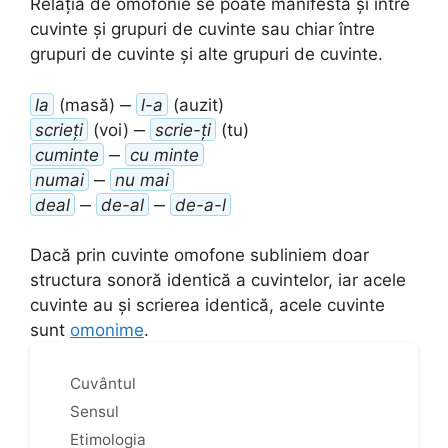
Relația de omofonie se poate manifesta și între
cuvinte și grupuri de cuvinte sau chiar între
grupuri de cuvinte și alte grupuri de cuvinte.
la
(masă) ‒
l-a
(auzit)
scrieți
(voi) ‒
scrie-ți
(tu)
cuminte
‒
cu minte
numai
‒
nu mai
deal
‒
de-al
‒
de-a-l
Dacă prin cuvinte omofone subliniem doar
structura sonoră identică a cuvintelor, iar acele
cuvinte au și scrierea identică, acele cuvinte
sunt
omonime
.
Cuvântul
Sensul
Etimologia