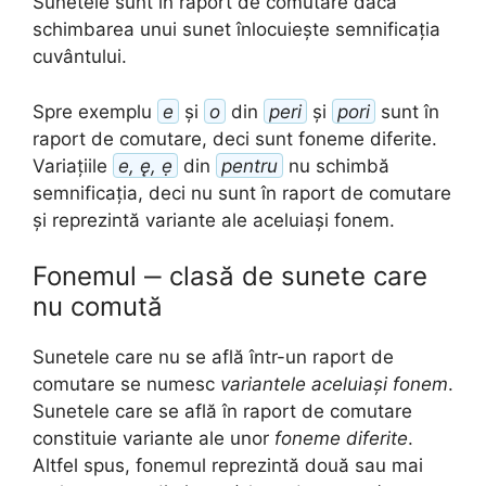
Sunetele sunt în raport de comutare dacă
schimbarea unui sunet înlocuiește semnificația
cuvântului.
Spre exemplu
e
și
o
din
peri
și
pori
sunt în
raport de comutare, deci sunt foneme diferite.
Variațiile
e, ę, ẹ
din
pentru
nu schimbă
semnificația, deci nu sunt în raport de comutare
și reprezintă variante ale aceluiași fonem.
Fonemul ‒ clasă de sunete care
nu comută
Sunetele care nu se află într-un raport de
comutare se numesc
variantele aceluiași fonem
.
Sunetele care se află în raport de comutare
constituie variante ale unor
foneme diferite
.
Altfel spus, fonemul reprezintă două sau mai