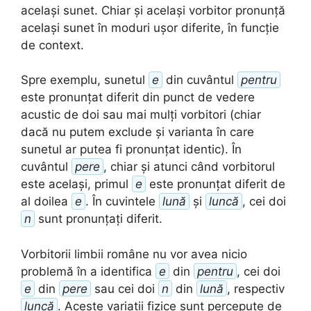
același sunet. Chiar și același vorbitor pronunță
același sunet în moduri ușor diferite, în funcție
de context.
Spre exemplu, sunetul
e
din cuvântul
pentru
este pronunțat diferit din punct de vedere
acustic de doi sau mai mulți vorbitori (chiar
dacă nu putem exclude și varianta în care
sunetul ar putea fi pronunțat identic). În
cuvântul
pere
, chiar și atunci când vorbitorul
este același, primul
e
este pronunțat diferit de
al doilea
e
. În cuvintele
lună
și
luncă
, cei doi
n
sunt pronunțați diferit.
Vorbitorii limbii române nu vor avea nicio
problemă în a identifica
e
din
pentru
, cei doi
e
din
pere
sau cei doi
n
din
lună
, respectiv
luncă
. Aceste variații fizice sunt percepute de