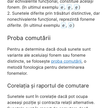
dar echivalente funcțional, constituie
același
fonem
. (în ultimul exemplu
e
,
ę
,
ẹ
)
2. Sunetele diferite prin trăsături distinctive, dar
nonechivalente funcțional, reprezintă
foneme
diferite
. (în ultimul exemplu
e
,
o
)
Proba comutării
Pentru a determina dacă două sunete sunt
variante ale aceluiași fonem sau foneme
distincte, se folosește
proba comutării
, o
metodă fonologica pentru determinarea
fonemelor.
Corelația și raportul de comutare
Sunetele sunt în corelație dacă pot ocupa
aceeași poziție și contracta relații alternative.