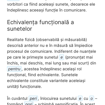
vorbitori ca fiind aceleași sunete, deoarece ele
îndeplinesc aceeași funcție în comunicare.
Echivalența funcțională a
sunetelor
Realitate fizică (observabilă și măsurabilă)
descrisă anterior nu e în măsură să împiedice
procesul de comunicare. Indiferent de nuanțele
pe care le primește sunetul
e
(pronunțat mai
închis, mai deschis, mai lung sau mai scurt) din
pentru
, acestea îndeplinesc același rol
funcțional, fiind echivalente. Sunetele
echivalente constituie variantele aceleiași
unități funcționale.
În cuvântul
peri
, înlocuirea sunetului
e
cu
o
–
formând
pori
– schimbă semnificația. În acest