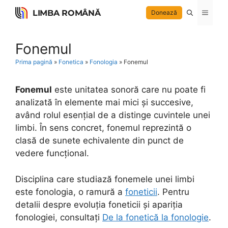
Skip
LIMBA ROMÂNĂ
Menu
Donează
to
content
Fonemul
Prima pagină
»
Fonetica
»
Fonologia
»
Fonemul
Fonemul
este unitatea sonoră care nu poate fi
analizată în elemente mai mici și succesive,
având rolul esențial de a distinge cuvintele unei
limbi. În sens concret, fonemul reprezintă o
clasă de sunete echivalente din punct de
vedere funcțional.
Disciplina care studiază fonemele unei limbi
este fonologia, o ramură a
foneticii
. Pentru
detalii despre evoluția foneticii și apariția
fonologiei, consultați
De la fonetică la fonologie
.