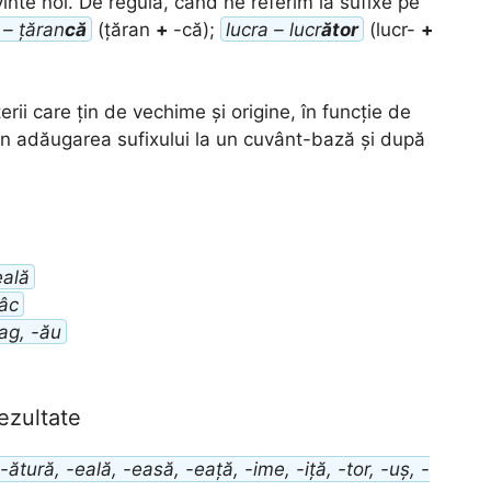
inte noi. De regulă, când ne referim la sufixe pe
 – țăran
că
(țăran
+
-că);
lucra – lucr
ător
(lucr-
+
terii care țin de vechime și origine, în funcție de
din adăugarea sufixului la un cuvânt-bază și după
eală
lâc
ag, -ău
ezultate
ătură, -eală, -easă, -eață, -ime, -iță, -tor, -uș, -