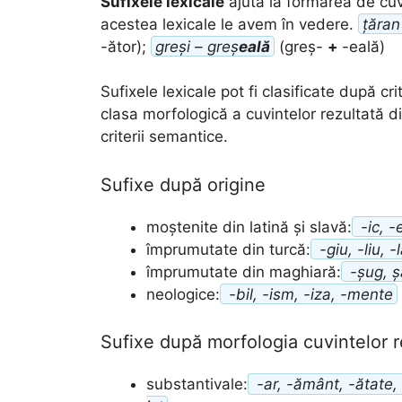
Sufixele lexicale
ajută la formarea de cuv
acestea lexicale le avem în vedere.
țăran
-ător);
greși – greș
eală
(greș-
+
-eală)
Sufixele lexicale pot fi clasificate după cri
clasa morfologică a cuvintelor rezultată 
criterii semantice.
Sufixe după origine
moștenite din latină și slavă:
-ic, -
împrumutate din turcă:
-giu, -liu, -
împrumutate din maghiară:
-șug, ș
neologice:
-bil, -ism, -iza, -mente
Sufixe după morfologia cuvintelor r
substantivale:
-ar, -ământ, -ătate, -