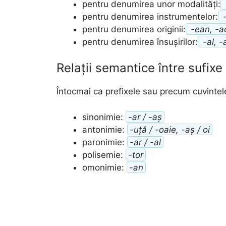
pentru denumirea unor modalități:
pentru denumirea instrumentelor:
-
pentru denumirea originii:
-ean, -ac,
pentru denumirea însușirilor:
-al, -a
Relații semantice între sufixe
Întocmai ca prefixele sau precum cuvintele 
sinonimie:
-ar / -aș
antonimie:
-uță / -oaie, -aș / oi
paronimie:
-ar / -al
polisemie:
-tor
omonimie:
-an