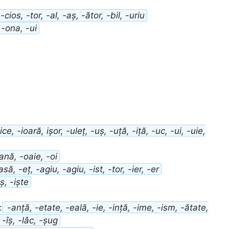
-cios, -tor, -al, -aș, -ător, -bil, -uriu
, -ona, -ui
ice, -ioară, ișor, -uleț, -uș, -uță, -iță, -uc, -ui, -uie,
ană, -oaie, -oi
să, -eț, -agiu, -agiu, -ist, -tor, -ier, -er
ș, -iște
:
-anță, -etate, -eală, -ie, -ință, -ime, -ism, -ătate,
 -îș, -lâc, -șug