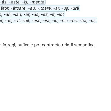
-âș, -ește, -iș, -mente
ător, -ătoare, -ău, -itoare, -ar, -uș, -ură
 -an, -ian, -ar, -aș, -ez, -it, -iot
r, -aș, -at, -bil, -esc, -ist, -iu, -nic, -os, -tor, -uș
întregi, sufixele pot contracta relații semantice.