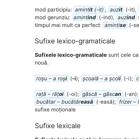
mod participiu:
amint
it
(-it)
,
auz
it
(-it),
mod gerunziu:
amint
ind
(-ind),
auz
ind
timpul mai mult ca perfect:
aminti
se
(-se
Sufixe lexico-gramaticale
Sufixele lexico-gramaticale
sunt cele ca
nouă.
roșu – a roș
i
(
-i
);
școală – a școl
i
(-i);
c
rață – răț
oi
(-oi);
gâscă – gâsc
an
(-an)
bucătar – bucătăr
easă
(-easă);
frizer – 
sufixe moționale
Sufixe lexicale