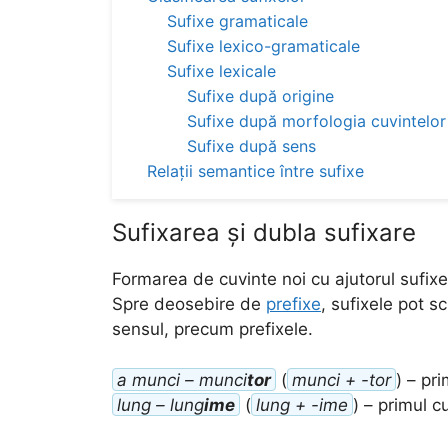
Sufixe gramaticale
Sufixe lexico-gramaticale
Sufixe lexicale
Sufixe după origine
Sufixe după morfologia cuvintelor
Sufixe după sens
Relații semantice între sufixe
Sufixarea și dubla sufixare
Formarea de cuvinte noi cu ajutorul sufixe
Spre deosebire de
prefixe
, sufixele pot 
sensul, precum prefixele.
a munci – munci
tor
(
munci + -tor
) – pr
lung – lung
ime
(
lung + -ime
) – primul c