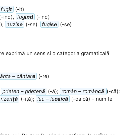
fug
it
(-it)
(-ind),
fug
ind
(-ind)
),
auzi
se
(-se),
fugi
se
(-se)
re exprimă un sens si o categoria gramaticală
ânta – cânta
re
(-re)
;
prieten – prieten
ă
(-ă);
român – român
că
(-că);
frizer
iță
(-iță);
leu – le
oaică
(-oaică) – numite