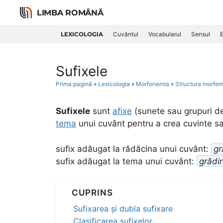
Skip
LIMBA ROMÂNĂ
to
content
LEXICOLOGIA
Cuvântul
Vocabularul
Sensul
E
Sufixele
Prima pagină
»
Lexicologia
»
Morfonemia
»
Structura morfem
Sufixele
sunt
afixe
(sunete sau grupuri d
tema
unui cuvânt pentru a crea cuvinte s
sufix adăugat la rădăcina unui cuvânt:
gr
sufix adăugat la tema unui cuvânt:
grădi
CUPRINS
Sufixarea și dubla sufixare
Clasificarea sufixelor