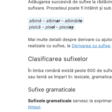
Adăugarea succesivă de sufixe la rădăci
sufixare. Procedeul poate fi întâlnit și s
albină – albin
ar
– albinăr
ie
pisică – pis
oi
– pisoi
aș
Mai multe detalii despre derivare cu ajuto
realizate cu sufixe, la
Derivarea cu sufixe
.
Clasificarea sufixelor
În limba română există peste 600 de sufixe 
sau temă se împart în: lexicale, gramatica
Sufixe gramaticale
Sufixele gramaticale
servesc la exprimar
timpul
.