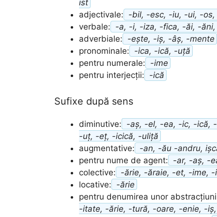
ist
adjectivale:
-bil, -esc, -iu, -ui, -os, 
verbale:
-a, -i, -iza, -fica, -ăi, -ăni
adverbiale:
-ește, -iș, -âș, -mente
pronominale:
-ica, -ică, -uță
pentru numerale:
-ime
pentru interjecții:
-ică
Sufixe după sens
diminutive:
-aș, -el, -ea, -ic, -ică, -
-uț, -eț, -icică, -uliță
augmentative:
-an, -ău -andru, ișc
pentru nume de agent:
-ar, -aș, -ea
colective:
-ărie, -ăraie, -et, -ime, -i
locative:
-ărie
pentru denumirea unor abstracțiuni
-itate, -ărie, -tură, -oare, -enie, -iș,