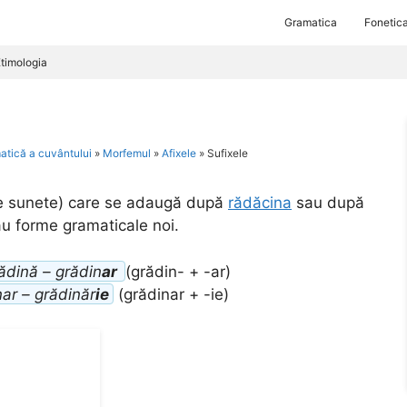
Gramatica
Fonetic
timologia
atică a cuvântului
»
Morfemul
»
Afixele
»
Sufixele
e sunete) care se adaugă după
rădăcina
sau după
au forme gramaticale noi.
ădină – grădin
ar
(grădin- + -ar)
nar – grădinăr
ie
(grădinar + -ie)