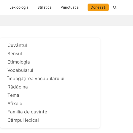
a
Lexicologia
Stilistica
Punctuația
Donează
Cuvântul
Sensul
Etimologia
Vocabularul
Îmbogățirea vocabularului
Rădăcina
Tema
Afixele
Familia de cuvinte
Câmpul lexical