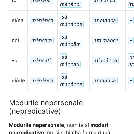
tu
mănânci
ai mânca
mănânci
(tu
să
el/ea
mănâncă
ar mânca
–
mănânce
să
noi
mâncăm
am mânca
–
mâncăm
să
m
voi
mâncați
ați mânca
mâncați
(v
să
ei/ele
mănâncă
ar mânca
–
mănânce
Modurile nepersonale
(nepredicative)
Modurile nepersonale
, numite și
moduri
nepredicative
, nu-și schimbă forma după