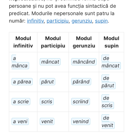
persoane și nu pot avea funcția sintactică de
predicat. Modurile nepersonale sunt patru la
număr:
infinitiv
,
participiu
,
gerunziu
,
supin
.
Modul
Modul
Modul
Modul
infinitiv
participiu
gerunziu
supin
a
de
mâncat
mâncând
mânca
mâncat
de
a părea
părut
părând
părut
de
a scrie
scris
scriind
scris
de
a veni
venit
venind
venit