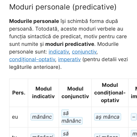
Moduri personale (predicative)
Modurile personale
își schimbă forma după
persoană. Totodată, aceste moduri verbele au
funcția sintactică de predicat, motiv pentru care
sunt numite și
moduri predicative
. Modurile
personale sunt:
indicativ
,
conjunctiv
,
condițional-optativ
,
imperativ
(pentru detalii vezi
legăturile anterioare).
Modul
Modul
Modul
Pers.
condițional-
indicativ
conjunctiv
im
optativ
să
eu
mănânc
aș mânca
–
mănânc
să
m