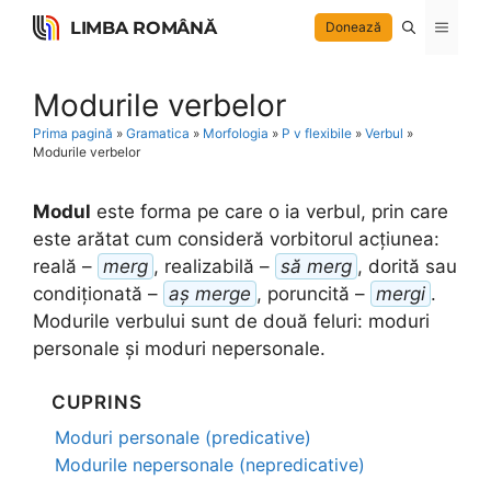
Skip
LIMBA ROMÂNĂ
Menu
Donează
to
content
Modurile verbelor
Prima pagină
»
Gramatica
»
Morfologia
»
P v flexibile
»
Verbul
»
Modurile verbelor
Modul
este forma pe care o ia verbul, prin care
este arătat cum consideră vorbitorul acțiunea:
reală –
merg
, realizabilă –
să merg
, dorită sau
condiționată –
aș merge
, poruncită –
mergi
.
Modurile verbului sunt de două feluri: moduri
personale și moduri nepersonale.
CUPRINS
Moduri personale (predicative)
Modurile nepersonale (nepredicative)