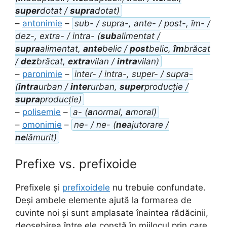
super
dotat /
supra
dotat)
–
antonimie
–
sub- / supra-, ante- / post-, îm- /
dez-, extra- / intra- (
sub
alimentat /
supra
alimentat,
ante
belic /
post
belic,
îm
brăcat
/
dez
brăcat,
extra
vilan /
intra
vilan)
–
paronimie
–
inter- / intra-, super- / supra-
(
intra
urban /
inter
urban,
super
producție /
supra
producție)
–
polisemie
–
a- (
a
normal,
a
moral)
–
omonimie
–
ne- / ne- (
ne
ajutorare /
ne
lămurit)
Prefixe vs. prefixoide
Prefixele și
prefixoidele
nu trebuie confundate.
Deși ambele elemente ajută la formarea de
cuvinte noi și sunt amplasate înaintea rădăcinii,
deosebirea între ele constă în mijlocul prin care