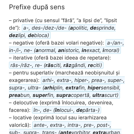
Prefixe după sens
– privative (cu sensul “fără”, “a lipsi de”, “lipsit
de”):
a-, des-/dez-/de- (
a
politic,
de
sprinde,
dez
lipi,
de
bloca)
– negative (oferă bazei volari negative):
a-/an-,
in-/i-, ne- (
a
normal,
an
istoric,
in
exact,
i
moral)
– iterative (oferă bazei ideea de repetare):
răs-/răz-, re- (
răs
citi,
răz
gândi,
re
citi)
– pentru superlativ (marchează neobișnuitul și
exagerarea):
arhi-, extra-, hiper-, prea-, super-,
supra-, ultra- (
arhi
plin,
extra
fin,
hiper
sensibil,
prea
bun,
super
fin,
supra
copertă,
ultra
scurt)
– delocutive (exprimă înlocuirea, devenirea,
facerea):
în-, de- (
în
locui-,
de
părta-)
– locative (exprimă locul sau ierarhizarea
valorică):
ante-, extra-, intra-, pre-, post-,
sub-, supra-, trans- (
ante
vorbitor,
extra
urban,