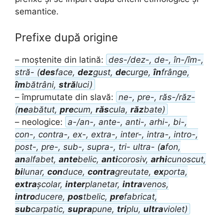
semantice.
Prefixe după origine
– moștenite din latină:
des-/dez-, de-, în-/îm-,
stră- (
des
face,
dez
gust,
de
curge,
în
frânge,
îm
bătrâni,
stră
luci)
– împrumutate din slavă:
ne-, pre-, răs-/răz-
(
ne
abătut,
pre
cum,
răs
cula,
răz
bate)
– neologice:
a-/an-, ante-, anti-, arhi-, bi-,
con-, contra-, ex-, extra-, inter-, intra-, intro-,
post-, pre-, sub-, supra-, tri- ultra- (
a
fon,
an
alfabet,
ante
belic,
anti
corosiv,
arhi
cunoscut,
bi
lunar,
con
duce,
contra
greutate,
ex
porta,
extra
școlar,
inter
planetar,
intra
venos,
intro
ducere,
pos
tbelic,
pre
fabricat,
sub
carpatic,
supra
pune,
tri
plu,
ultra
violet)