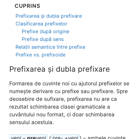
CUPRINS
Prefixarea și dubla prefixare
Clasificarea prefixelor
Prefixe după origine
Prefixe după sens
Relații semantice între prefixe
Prefixe vs. prefixoide
Prefixarea și dubla prefixare
Formarea de cuvinte noi cu ajutorul prefixelor se
numește derivare cu prefixe sau prefixare. Spre
deosebire de sufixare, prefixarea nu are ca
rezultat schimbarea clasei gramaticale a
cuvântului nou format, ci doar schimbarea
sensului acestuia.
veni –
pre
veni
(
pre- +veni
) – ambele cuvinte