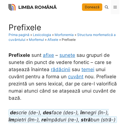
Skip
LIMBA ROMÂNĂ
Menu
Donează
to
content
Prefixele
Prima pagină
»
Lexicologia
»
Morfonemia
»
Structura morfematică a
cuvântului
»
Morfemul
»
Afixele
»
Prefixele
Prefixele
sunt
afixe
–
sunete
sau grupuri de
sunete din punct de vedere fonetic – care se
atașează înaintea
rădăcinii
sau
temei
unui
cuvânt pentru a forma un
cuvânt
nou. Prefixele
prezintă un sens lexical, dar pe care-l valorifică
numai atunci când se atașează unui cuvânt de
bază.
de
scrie (de-),
des
face (des-),
în
negri (în-),
îm
pietri (îm-),
re
împăduri (re-),
stră
bun (stră-)