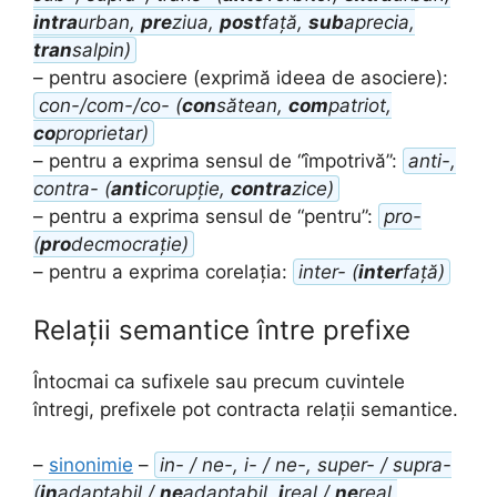
intra
urban,
pre
ziua,
post
față,
sub
aprecia,
tran
salpin)
– pentru asociere (exprimă ideea de asociere):
con-/com-/co- (
con
sătean,
com
patriot,
co
proprietar)
– pentru a exprima sensul de “împotrivă”:
anti-,
contra- (
anti
corupție,
contra
zice)
– pentru a exprima sensul de “pentru”:
pro-
(
pro
decmocrație)
– pentru a exprima corelația:
inter- (
inter
față)
Relații semantice între prefixe
Întocmai ca sufixele sau precum cuvintele
întregi, prefixele pot contracta relații semantice.
–
sinonimie
–
in- / ne-, i- / ne-, super- / supra-
(
in
adaptabil /
ne
adaptabil,
i
real /
ne
real,