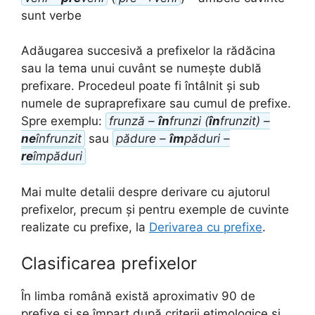
sunt verbe
Adăugarea succesivă a prefixelor la rădăcina
sau la tema unui cuvânt se numește dublă
prefixare. Procedeul poate fi întâlnit și sub
numele de supraprefixare sau cumul de prefixe.
Spre exemplu:
frunză –
în
frunzi (
în
frunzit) –
ne
înfrunzit
sau
pădure –
îm
păduri –
re
împăduri
Mai multe detalii despre derivare cu ajutorul
prefixelor, precum și pentru exemple de cuvinte
realizate cu prefixe, la
Derivarea cu prefixe
.
Clasificarea prefixelor
În limba română există aproximativ 90 de
prefixe și se împart după criterii etimologice și