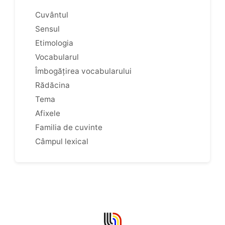
Cuvântul
Sensul
Etimologia
Vocabularul
Îmbogățirea vocabularului
Rădăcina
Tema
Afixele
Familia de cuvinte
Câmpul lexical