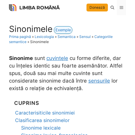
Skip
LIMBA ROMÂNĂ
Menu
Donează
to
content
Sinonimele
Exemple
Prima pagină
»
Lexicologia
»
Semantica
»
Sensul
»
Categoriile
semantice
»
Sinonimele
Sinonime
sunt
cuvintele
cu forme diferite, dar
cu înțeles identic sau foarte asemănător. Altfel
spus, două sau mai multe cuvinte sunt
considerate sinonime dacă între
sensurile
lor
există o relație de echivalență.
CUPRINS
Caracterisiticile sinonimiei
Clasificarea sinonimelor
Sinonime lexicale