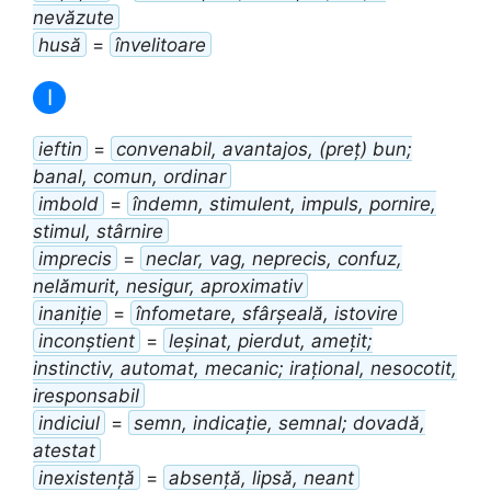
nevăzute
husă
=
învelitoare
I
ieftin
=
convenabil, avantajos, (preț) bun;
banal, comun, ordinar
imbold
=
îndemn, stimulent, impuls, pornire,
stimul, stârnire
imprecis
=
neclar, vag, neprecis, confuz,
nelămurit, nesigur, aproximativ
inaniție
=
înfometare, sfârșeală, istovire
inconștient
=
leșinat, pierdut, amețit;
instinctiv, automat, mecanic; irațional, nesocotit,
iresponsabil
indiciul
=
semn, indicație, semnal; dovadă,
atestat
inexistență
=
absență, lipsă, neant