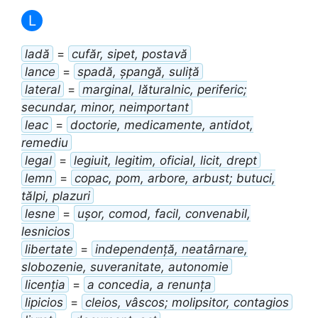
L
ladă
=
cufăr, sipet, postavă
lance
=
spadă, șpangă, suliță
lateral
=
marginal, lăturalnic, periferic;
secundar, minor, neimportant
leac
=
doctorie, medicamente, antidot,
remediu
legal
=
legiuit, legitim, oficial, licit, drept
lemn
=
copac, pom, arbore, arbust; butuci,
tălpi, plazuri
lesne
=
ușor, comod, facil, convenabil,
lesnicios
libertate
=
independență, neatârnare,
slobozenie, suveranitate, autonomie
licenția
=
a concedia, a renunța
lipicios
=
cleios, vâscos; molipsitor, contagios