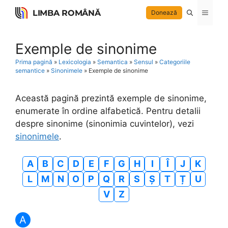
Skip
LIMBA ROMÂNĂ
Menu
Donează
to
content
Exemple de sinonime
Prima pagină
»
Lexicologia
»
Semantica
»
Sensul
»
Categoriile
semantice
»
Sinonimele
»
Exemple de sinonime
Această pagină prezintă exemple de sinonime,
enumerate în ordine alfabetică. Pentru detalii
despre sinonime (sinonimia cuvintelor), vezi
sinonimele
.
A
B
C
D
E
F
G
H
I
Î
J
K
L
M
N
O
P
Q
R
S
Ș
T
Ț
U
V
Z
A