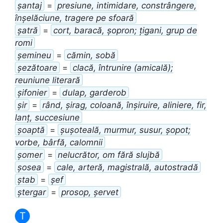
șantaj
=
presiune, intimidare, constrângere,
înșelăciune, tragere pe sfoară
șatră
=
cort, baracă, șopron; țigani, grup de
romi
șemineu
=
cămin, sobă
șezătoare
=
clacă, întrunire (amicală);
reuniune literară
șifonier
=
dulap, garderob
șir
=
rând, șirag, coloană, înșiruire, aliniere, fir,
lanț, succesiune
șoaptă
=
șușoteală, murmur, susur, șopot;
vorbe, bârfă, calomnii
șomer
=
nelucrător, om fără slujbă
șosea
=
cale, arteră, magistrală, autostradă
ștab
=
șef
ștergar
=
prosop, șervet
T