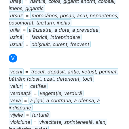
uriaș
=
namilă, colos, gigant; enorm, colosal,
imens, gigantic
ursuz
=
morocănos, posac, acru, neprietenos,
posomorât, taciturn, închis
utila
=
a înzestra, a dota, a prevedea
uzină
=
fabrică, întreprindere
uzual
=
obișnuit, curent, frecvent
V
vechi
=
trecut, depășit, antic, vetust, perimat,
bătrân; folosit, uzat, deteriorat, tocit
velur
=
catifea
verdeață
=
vegetație, verdură
vexa
=
a jigni, a contraria, a ofensa, a
indispune
vijelie
=
furtună
vioiciune
=
vivacitate, sprinteneală, elan,