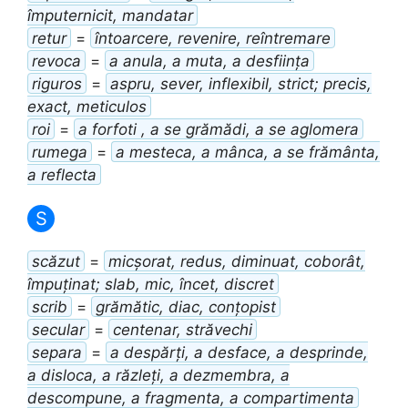
împuternicit, mandatar
retur
=
întoarcere, revenire, reîntremare
revoca
=
a anula, a muta, a desființa
riguros
=
aspru, sever, inflexibil, strict; precis,
exact, meticulos
roi
=
a forfoti , a se grămădi, a se aglomera
rumega
=
a mesteca, a mânca, a se frământa,
a reflecta
S
scăzut
=
micșorat, redus, diminuat, coborât,
împuținat; slab, mic, încet, discret
scrib
=
grămătic, diac, conțopist
secular
=
centenar, străvechi
separa
=
a despărți, a desface, a desprinde,
a disloca, a răzleți, a dezmembra, a
descompune, a fragmenta, a compartimenta