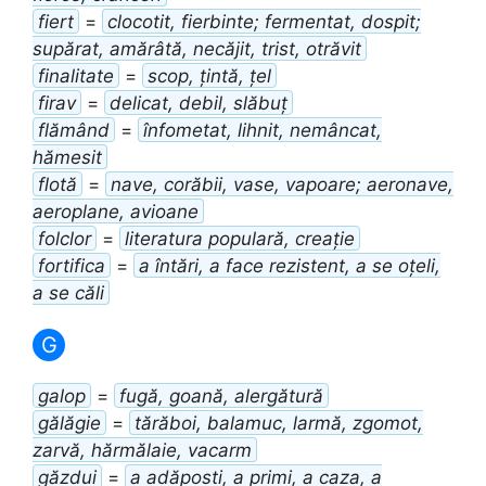
fiert
=
clocotit, fierbinte; fermentat, dospit;
supărat, amărâtă, necăjit, trist, otrăvit
finalitate
=
scop, țintă, țel
firav
=
delicat, debil, slăbuț
flămând
=
înfometat, lihnit, nemâncat,
hămesit
flotă
=
nave, corăbii, vase, vapoare; aeronave,
aeroplane, avioane
folclor
=
literatura populară, creație
fortifica
=
a întări, a face rezistent, a se oțeli,
a se căli
G
galop
=
fugă, goană, alergătură
gălăgie
=
tărăboi, balamuc, larmă, zgomot,
zarvă, hărmălaie, vacarm
găzdui
=
a adăposti, a primi, a caza, a