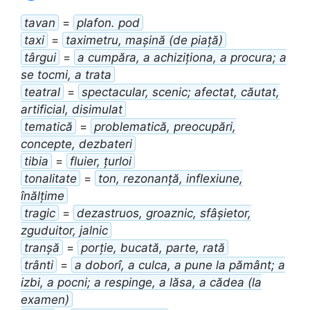
tavan
=
plafon. pod
taxi
=
taximetru, mașină (de piață)
târgui
=
a cumpăra, a achiziționa, a procura; a
se tocmi, a trata
teatral
=
spectacular, scenic; afectat, căutat,
artificial, disimulat
tematică
=
problematică, preocupări,
concepte, dezbateri
tibia
=
fluier, țurloi
tonalitate
=
ton, rezonanță, inflexiune,
înălțime
tragic
=
dezastruos, groaznic, sfâșietor,
zguduitor, jalnic
tranșă
=
porție, bucată, parte, rată
trânti
=
a doborî, a culca, a pune la pământ; a
izbi, a pocni; a respinge, a lăsa, a cădea (la
examen)