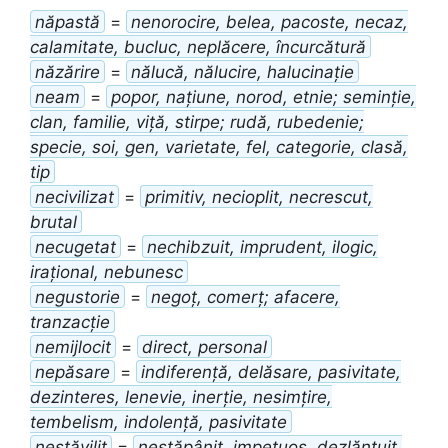
năpastă
=
nenorocire, belea, pacoste, necaz,
calamitate, bucluc, neplăcere, încurcătură
năzărire
=
nălucă, nălucire, halucinație
neam
=
popor, națiune, norod, etnie; seminție,
clan, familie, viță, stirpe; rudă, rubedenie;
specie, soi, gen, varietate, fel, categorie, clasă,
tip
necivilizat
=
primitiv, necioplit, necrescut,
brutal
necugetat
=
nechibzuit, imprudent, ilogic,
irațional, nebunesc
negustorie
=
negoț, comerț; afacere,
tranzacție
nemijlocit
=
direct, personal
nepăsare
=
indiferență, delăsare, pasivitate,
dezinteres, lenevie, inerție, nesimțire,
tembelism, indolență, pasivitate
nestăvilit
=
nestăpânit, impetuos, dezlănțuit,