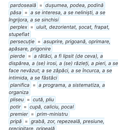
pardoseală
=
dușumea, podea, podină
păsa
=
a se interesa, a se neliniști, a se
îngrijora, a se sinchisi
perplex
=
uluit, dezorientat, șocat, frapat,
stupefiat
persecuție
=
asuprire, prigoană, oprimare,
apăsare, prigonire
pierde
=
a rătăci, a fi lipsit (de ceva), a
dispărea, a (se) irosi, a (se) răzleți, a pieri, a se
face nevăzut; a se zăpăci, a se încurca, a se
intimida, a se fâstâci
planifica
=
a programa, a sistematiza, a
organiza
pliseu
=
cută, pliu
potir
=
cupă, caliciu, pocal
premier
=
prim-ministru
pripă
=
grabă, zor, repezeală, presiune,
precipitare, pripeală