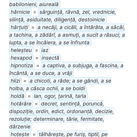
babilonieni, aiureală
hărnicie
=
sârguință, râvnă, zel, vrednicie,
silință, asiduitate, diligență, destoinicie
hârțuiți
=
a necăji, a cicăli, a întărâta, a sâcâi,
a tachina, a zădărî, a asmuți, a sucit a răsuci; a
lupta, a se încăiera, a se înfrunta
heleșteu
=
iaz
hexapod
=
insectă
hipnotiza
=
a captiva, a subjuga, a fascina, a
încântă, a se duce, a vrăji
hlizi
=
a chicoti, a râde; a se gândi, a se
holba, a căsca ochii, a se boldi
holdă
=
lan, ogor, țarină, tarla
hotărâre
=
decret, sentință, poruncă,
dispoziție, ordin, edict, ordonanță, decizie,
rezoluție; determinare, tărie, fermitate,
dârzenie
hoțește
=
tâlhărește, pe furiș, tiptil, pe