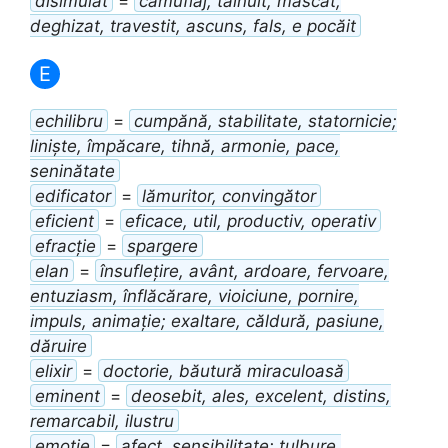
disimulat
=
camuflaj, tăinuit, mascat,
deghizat, travestit, ascuns, fals, e pocăit
E
echilibru
=
cumpănă, stabilitate, statornicie;
liniște, împăcare, tihnă, armonie, pace,
seninătate
edificator
=
lămuritor, convingător
eficient
=
eficace, util, productiv, operativ
efracție
=
spargere
elan
=
însuflețire, avânt, ardoare, fervoare,
entuziasm, înflăcărare, vioiciune, pornire,
impuls, animație; exaltare, căldură, pasiune,
dăruire
elixir
=
doctorie, băutură miraculoasă
eminent
=
deosebit, ales, excelent, distins,
remarcabil, ilustru
emoție
=
afect, sensibilitate; tulbure,