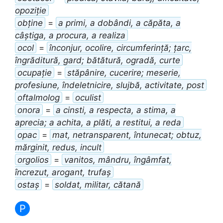
opoziție
obține
=
a primi, a dobândi, a căpăta, a
câștiga, a procura, a realiza
ocol
=
înconjur, ocolire, circumferință; țarc,
îngrăditură, gard; bătătură, ogradă, curte
ocupație
=
stăpânire, cucerire; meserie,
profesiune, îndeletnicire, slujbă, activitate, post
oftalmolog
=
oculist
onora
=
a cinsti, a respecta, a stima, a
aprecia; a achita, a plăti, a restitui, a reda
opac
=
mat, netransparent, întunecat; obtuz,
mărginit, redus, incult
orgolios
=
vanitos, mândru, îngâmfat,
încrezut, arogant, trufaș
ostaș
=
soldat, militar, cătană
P