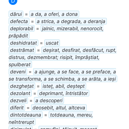
D
dărui
=
a da, a oferi, a dona
defecta
=
a strica, a degrada, a deranja
deplorabil
=
jalnic, mizerabil, nenorocit,
prăpădit
deshidratat
=
uscat
destrămat
=
deșirat, desfirat, desfăcut, rupt,
distrus, dezmembrat; risipit, împrăștiat,
spulberat
deveni
=
a ajunge, a se face, a se preface, a
se transforma, a se schimba, a se arăta, a ieși
dezghețat
=
isteț, abil, deștept
dezolant
=
deprimant, întristător
dezveli
=
a descoperi
diferit
=
deosebit, altul, altceva
dintotdeauna
=
totdeauna, mereu,
neîntrerupt