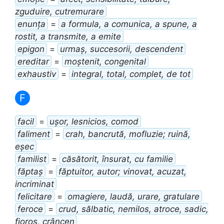
zguduire, cutremurare
enunța
=
a formula, a comunica, a spune, a
rostit, a transmite, a emite
epigon
=
urmaș, succesorii, descendent
ereditar
=
moștenit, congenital
exhaustiv
=
integral, total, complet, de tot
F
facil
=
ușor, lesnicios, comod
faliment
=
crah, bancrută, mofluzie; ruină,
eșec
familist
=
căsătorit, însurat, cu familie
făptaș
=
făptuitor, autor; vinovat, acuzat,
incriminat
felicitare
=
omagiere, laudă, urare, gratulare
feroce
=
crud, sălbatic, nemilos, atroce, sadic,
fioros, crâncen