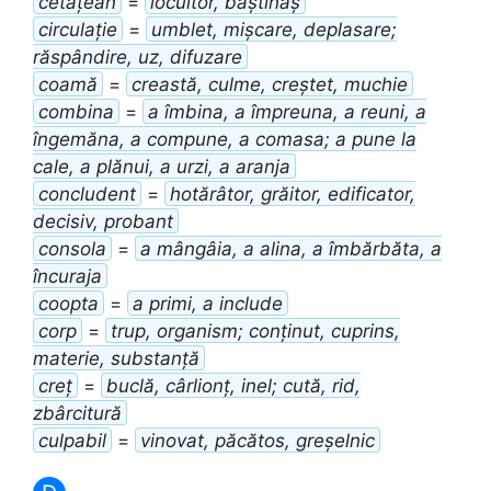
cetățean
=
locuitor, băștinaș
circulație
=
umblet, mișcare, deplasare;
răspândire, uz, difuzare
coamă
=
creastă, culme, creștet, muchie
combina
=
a îmbina, a împreuna, a reuni, a
îngemăna, a compune, a comasa; a pune la
cale, a plănui, a urzi, a aranja
concludent
=
hotărâtor, grăitor, edificator,
decisiv, probant
consola
=
a mângâia, a alina, a îmbărbăta, a
încuraja
coopta
=
a primi, a include
corp
=
trup, organism; conținut, cuprins,
materie, substanță
creț
=
buclă, cârlionț, inel; cută, rid,
zbârcitură
culpabil
=
vinovat, păcătos, greșelnic