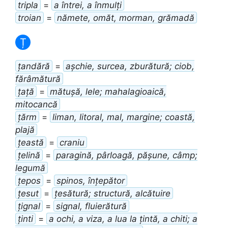
tripla
=
a întrei, a înmulți
troian
=
nămete, omăt, morman, grămadă
Ț
țandără
=
așchie, surcea, zburătură; ciob,
fărâmătură
țață
=
mătușă, lele; mahalagioaică,
mitocancă
țărm
=
liman, litoral, mal, margine; coastă,
plajă
țeastă
=
craniu
țelină
=
paragină, pârloagă, pășune, câmp;
legumă
țepos
=
spinos, înțepător
țesut
=
țesătură; structură, alcătuire
țignal
=
signal, fluierătură
ținti
=
a ochi, a viza, a lua la țintă, a chiti; a