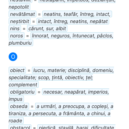
nepotolit
nevătămat
=
neatins, teafăr, întreg, intact,
neștirbit
=
intact, întreg, neatins, nepătat
nins
=
cărunt, sur, albit
noros
=
înnorat, neguros, întunecat, pâclos,
plumburiu
O
obiect
=
lucru, materie; disciplină, domeniu,
specialitate; scop, țintă, obiectiv, țel;
complement
obligatoriu
=
necesar, neapărat, imperios,
impus
obseda
=
a urmări, a preocupa, a copleși, a
tiraniza, a persecuta, a frământa, a chinui, a
roade
obstacol
=
piedică, stavilă, baraj, dificultate,