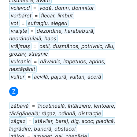
însuflețire, avânt
voievod
=
vodă, domn, domnitor
vorbăreț
=
flecar, limbut
vot
=
sufragiu, alegeri
vraiște
=
dezordine, harababură,
neorânduială, haos
vrăjmaș
=
ostil, dușmănos, potrivnic; rău,
grozav, strașnic
vulcanic
=
năvalnic, impetuos, aprins,
nestăpânit
vultur
=
acvilă, pajură, vultan, aceră
Z
zăbavă
=
încetineală, întârziere, lentoare,
tărăgăneală; răgaz, odihnă, distracție
zăgaz
=
stăvilar, baraj, dig, scoc; piedică,
îngrădire, barieră, obstacol
zălog
=
amanet, gaj, chezășie