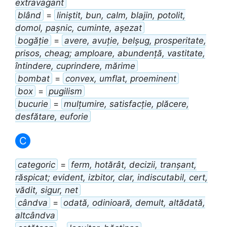
extravagant
blând
=
liniștit, bun, calm, blajin, potolit,
domol, pașnic, cuminte, așezat
bogăție
=
avere, avuție, belșug, prosperitate,
prisos, cheag; amploare, abundență, vastitate,
întindere, cuprindere, mărime
bombat
=
convex, umflat, proeminent
box
=
pugilism
bucurie
=
mulțumire, satisfacție, plăcere,
desfătare, euforie
C
categoric
=
ferm, hotărât, decizii, tranșant,
răspicat; evident, izbitor, clar, indiscutabil, cert,
vădit, sigur, net
cândva
=
odată, odinioară, demult, altădată,
altcândva