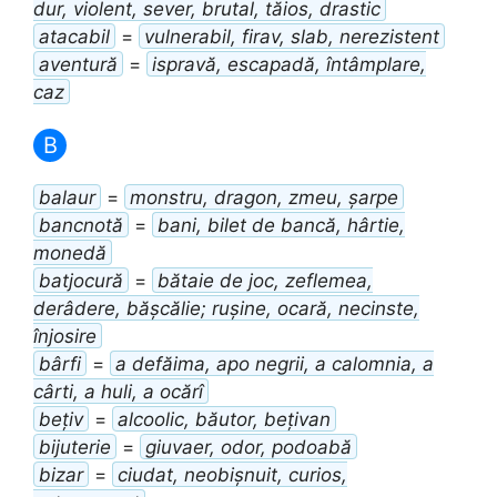
dur, violent, sever, brutal, tăios, drastic
atacabil
=
vulnerabil, firav, slab, nerezistent
aventură
=
ispravă, escapadă, întâmplare,
caz
B
balaur
=
monstru, dragon, zmeu, șarpe
bancnotă
=
bani, bilet de bancă, hârtie,
monedă
batjocură
=
bătaie de joc, zeflemea,
derâdere, bășcălie; rușine, ocară, necinste,
înjosire
bârfi
=
a defăima, apo negrii, a calomnia, a
cârti, a huli, a ocărî
bețiv
=
alcoolic, băutor, bețivan
bijuterie
=
giuvaer, odor, podoabă
bizar
=
ciudat, neobișnuit, curios,