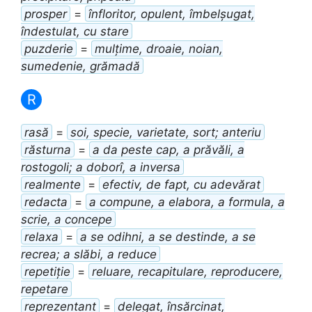
prosper
=
înfloritor, opulent, îmbelșugat,
îndestulat, cu stare
puzderie
=
mulțime, droaie, noian,
sumedenie, grămadă
R
rasă
=
soi, specie, varietate, sort; anteriu
răsturna
=
a da peste cap, a prăvăli, a
rostogoli; a doborî, a inversa
realmente
=
efectiv, de fapt, cu adevărat
redacta
=
a compune, a elabora, a formula, a
scrie, a concepe
relaxa
=
a se odihni, a se destinde, a se
recrea; a slăbi, a reduce
repetiție
=
reluare, recapitulare, reproducere,
repetare
reprezentant
=
delegat, însărcinat,