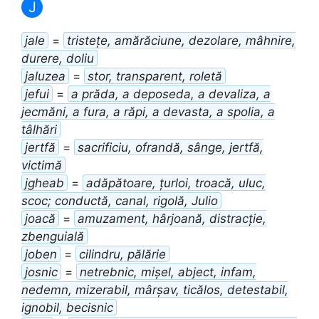
J
jale
=
tristețe, amărăciune, dezolare, mâhnire,
durere, doliu
jaluzea
=
stor, transparent, roletă
jefui
=
a prăda, a deposeda, a devaliza, a
jecmăni, a fura, a răpi, a devasta, a spolia, a
tâlhări
jertfă
=
sacrificiu, ofrandă, sânge, jertfă,
victimă
jgheab
=
adăpătoare, țurloi, troacă, uluc,
scoc; conductă, canal, rigolă, Julio
joacă
=
amuzament, hârjoană, distracție,
zbenguială
joben
=
cilindru, pălărie
josnic
=
netrebnic, mișel, abject, infam,
nedemn, mizerabil, mârșav, ticălos, detestabil,
ignobil, becisnic