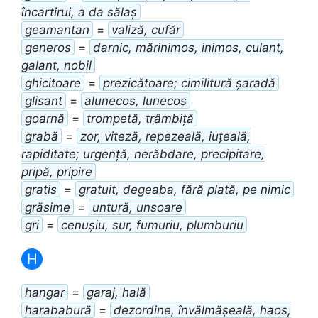
încartirui, a da sălaș
geamantan
=
valiză, cufăr
generos
=
darnic, mărinimos, inimos, culant,
galant, nobil
ghicitoare
=
prezicătoare; cimilitură șaradă
glisant
=
alunecos, lunecos
goarnă
=
trompetă, trâmbiță
grabă
=
zor, viteză, repezeală, iuțeală,
rapiditate; urgență, nerăbdare, precipitare,
pripă, pripire
gratis
=
gratuit, degeaba, fără plată, pe nimic
grăsime
=
untură, unsoare
gri
=
cenușiu, sur, fumuriu, plumburiu
H
hangar
=
garaj, hală
harababură
=
dezordine, învălmășeală, haos,