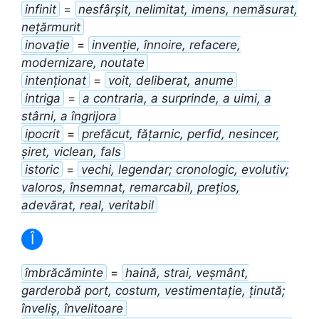
infinit
=
nesfârșit, nelimitat, imens, nemăsurat,
nețărmurit
inovație
=
invenție, înnoire, refacere,
modernizare, noutate
intenționat
=
voit, deliberat, anume
intriga
=
a contraria, a surprinde, a uimi, a
stârni, a îngrijora
ipocrit
=
prefăcut, fățarnic, perfid, nesincer,
șiret, viclean, fals
istoric
=
vechi, legendar; cronologic, evolutiv;
valoros, însemnat, remarcabil, prețios,
adevărat, real, veritabil
Î
îmbrăcăminte
=
haină, strai, veșmânt,
garderobă port, costum, vestimentație, ținută;
înveliș, învelitoare