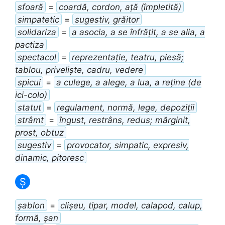
sfoară
=
coardă, cordon, ață (împletită)
simpatetic
=
sugestiv, grăitor
solidariza
=
a asocia, a se înfrățit, a se alia, a
pactiza
spectacol
=
reprezentație, teatru, piesă;
tablou, priveliște, cadru, vedere
spicui
=
a culege, a alege, a lua, a reține (de
ici-colo)
statut
=
regulament, normă, lege, depoziții
strâmt
=
îngust, restrâns, redus; mărginit,
prost, obtuz
sugestiv
=
provocator, simpatic, expresiv,
dinamic, pitoresc
Ș
șablon
=
clișeu, tipar, model, calapod, calup,
formă, șan