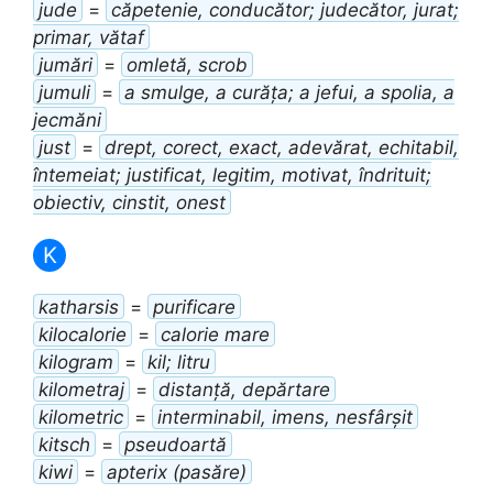
jude
=
căpetenie, conducător; judecător, jurat;
primar, vătaf
jumări
=
omletă, scrob
jumuli
=
a smulge, a curăța; a jefui, a spolia, a
jecmăni
just
=
drept, corect, exact, adevărat, echitabil,
întemeiat; justificat, legitim, motivat, îndrituit;
obiectiv, cinstit, onest
K
katharsis
=
purificare
kilocalorie
=
calorie mare
kilogram
=
kil; litru
kilometraj
=
distanță, depărtare
kilometric
=
interminabil, imens, nesfârșit
kitsch
=
pseudoartă
kiwi
=
apterix (pasăre)