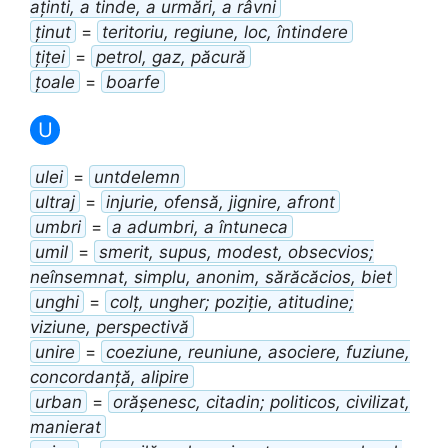
aținti, a tinde, a urmări, a râvni
ținut
=
teritoriu, regiune, loc, întindere
țiței
=
petrol, gaz, păcură
țoale
=
boarfe
U
ulei
=
untdelemn
ultraj
=
injurie, ofensă, jignire, afront
umbri
=
a adumbri, a întuneca
umil
=
smerit, supus, modest, obsecvios;
neînsemnat, simplu, anonim, sărăcăcios, biet
unghi
=
colț, ungher; poziție, atitudine;
viziune, perspectivă
unire
=
coeziune, reuniune, asociere, fuziune,
concordanță, alipire
urban
=
orășenesc, citadin; politicos, civilizat,
manierat