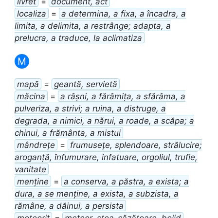
livret
=
document, act
localiza
=
a determina, a fixa, a încadra, a
limita, a delimita, a restrânge; adapta, a
prelucra, a traduce, la aclimatiza
M
mapă
=
geantă, servietă
măcina
=
a râșni, a fărâmița, a sfărâma, a
pulveriza, a strivi; a ruina, a distruge, a
degrada, a nimici, a nărui, a roade, a scăpa; a
chinui, a frământa, a mistui
mândrețe
=
frumusețe, splendoare, strălucire;
aroganță, înfumurare, infatuare, orgoliul, trufie,
vanitate
menține
=
a conserva, a păstra, a exista; a
dura, a se menține, a exista, a subzista, a
rămâne, a dăinui, a persista
meteorit
=
meteor, stea-căzătoare, bolid