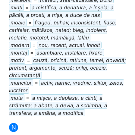
minți
=
a mistifica, a denatura, a înșela; a
păcăli, a prosti, a trișa, a duce de nas
moale
=
fraged, puhav, inconsistent, flasc;
catifelat, mătăsos, neted; bleg, indolent,
molatic, mototol, mămăligă, lălâu
modern
=
nou, recent, actual, înnoit
montaj
=
asamblare, instalare, fixare
motiv
=
cauză, pricină, rațiune, temei, dovadă;
pretext, argumente, scuză; prilej, ocazie,
circumstanță
muncitor
=
activ, harnic, vrednic, silitor, zelos,
lucrător
muta
=
a mișca, a deplasa, a clinti, a
strămuta; a abate, a devia, a schimba, a
transfera; a amâna, a modifica
N