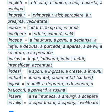
împleti
=
a tricota; a îmbina, a uni, a asorta, a
conjuga
împrejur
=
primprejur, aici; apropiere, jur,
preajmă, vecinătate
înapoi
=
îndărăt, în spate, în urmă
încăpere
=
odaie, cameră, sală
începe
=
a inaugura, a porni, a declanșa, a
iniția, a debuta, a purcede; a apărea, a se ivi, a
se arăta, a se produce
încins
=
legat, înfășurat; întins, mărit,
intensificat, accentuat
îndesi
=
a spori, a îngroșa, a crește, a înmulți
înflorit
=
împodobit, ornamentat (cu flori)
înjosi
=
a umili, a degrada, a dezonora; a
batjocori, a perverti, a rușina
însera
=
a se întuneca, a amurgi, a scăpăta
înveliș
=
acoperământ, acoperiș, învelitoare