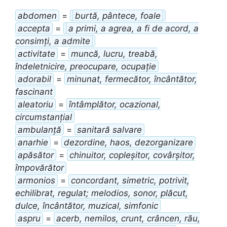
abdomen
=
burtă, pântece, foale
accepta
=
a primi, a agrea, a fi de acord, a
consimți, a admite
activitate
=
muncă, lucru, treabă,
îndeletnicire, preocupare, ocupație
adorabil
=
minunat, fermecător, încântător,
fascinant
aleatoriu
=
întâmplător, ocazional,
circumstanțial
ambulanță
=
sanitară salvare
anarhie
=
dezordine, haos, dezorganizare
apăsător
=
chinuitor, copleșitor, covârșitor,
împovărător
armonios
=
concordant, simetric, potrivit,
echilibrat, regulat; melodios, sonor, plăcut,
dulce, încântător, muzical, simfonic
aspru
=
acerb, nemilos, crunt, crâncen, rău,