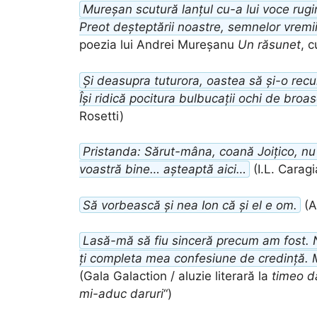
Mureșan scutură lanțul cu-a lui voce rugin
Preot deșteptării noastre, semnelor vremii
poezia lui Andrei Mureșanu
Un răsunet
, 
Și deasupra tuturora, oastea să și-o rec
Își ridică pocitura bulbucații ochi de broa
Rosetti)
Pristanda: Sărut-mâna, coană Joițico, nu 
voastră bine… așteaptă aici…
(I.L. Caragi
Să vorbească și nea Ion că și el e om.
(A
Lasă-mă să fiu sinceră precum am fost. 
ți completa mea confesiune de credință. 
(Gala Galaction / aluzie literară la
timeo d
mi-aduc daruri
“)