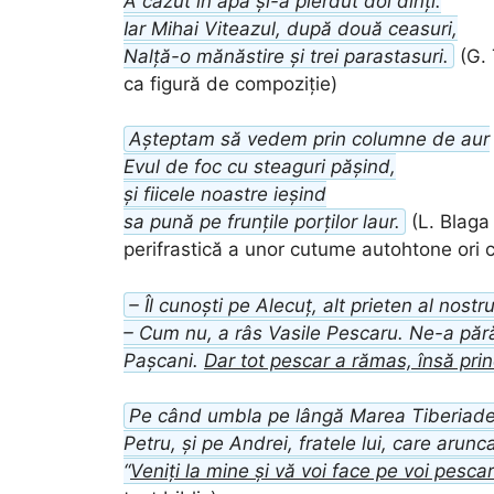
A căzut în apă și-a pierdut doi dinți.
Iar Mihai Viteazul, după două ceasuri,
Nalță-o mănăstire și trei parastasuri.
(G. 
ca figură de compoziție)
Așteptam să vedem prin columne de aur
Evul de foc cu steaguri pășind,
și fiicele noastre ieșind
sa pună pe frunțile porților laur.
(L. Blaga 
perifrastică a unor cutume autohtone ori c
– Îl cunoști pe Alecuț, alt prieten al nostr
– Cum nu, a râs Vasile Pescaru. Ne-a pără
Pașcani.
Dar tot pescar a rămas, însă pr
Pe când umbla pe lângă Marea Tiberiadei 
Petru, și pe Andrei, fratele lui, care arunc
“
Veniți la mine și vă voi face pe voi pesca