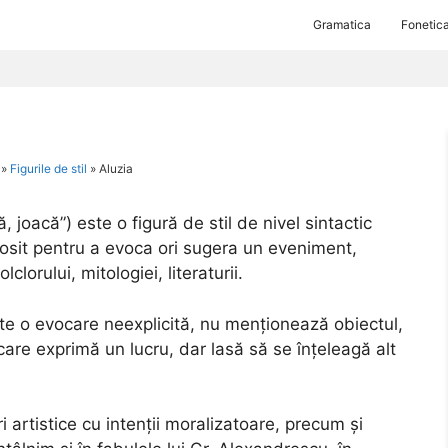
Gramatica
Fonetic
»
Figurile de stil
»
Aluzia
mă, joacă”) este o figură de stil de nivel sintactic
losit pentru a evoca ori sugera un eveniment,
clorului, mitologiei, literaturii.
te o evocare neexplicită, nu menționează obiectul,
 care exprimă un lucru, dar lasă să se înțeleagă alt
 artistice cu intenții moralizatoare, precum și