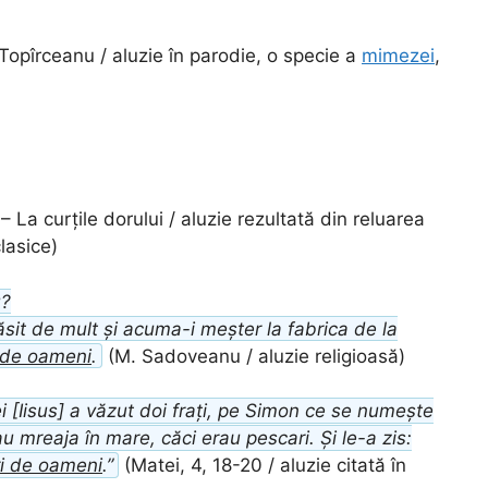
Topîrceanu / aluzie în parodie, o specie a
mimezei
,
– La curțile dorului / aluzie rezultată din reluarea
lasice)
u?
sit de mult și acuma-i meșter la fabrica de la
inde oameni
.
(M. Sadoveanu / aluzie religioasă)
[Iisus] a văzut doi frați, pe Simon ce se numește
au mreaja în mare, căci erau pescari. Și le-a zis:
ri de oameni
.”
(Matei, 4, 18-20 / aluzie citată în