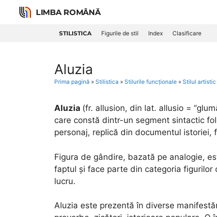
Skip
LIMBA ROMÂNĂ
to
content
STILISTICA
Figurile de stil
Index
Clasificare
Aluzia
Prima pagină
»
Stilistica
»
Stilurile funcționale
»
Stilul artistic
Aluzia
(fr. allusion, din lat. allusio = “glu
care constă dintr-un segment sintactic fo
personaj, replică din documentul istoriei, fol
Figura de gândire, bazată pe analogie, es
faptul și face parte din categoria figurilor
lucru.
Aluzia este prezentă în diverse manifestări