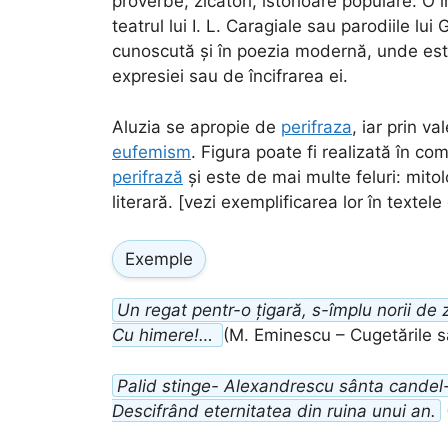
proverbe, zicători, istorioare populare. O î
teatrul lui I. L. Caragiale sau parodiile lu
cunoscută și în poezia modernă, unde este
expresiei sau de încifrarea ei.
Aluzia se apropie de
perifraza
, iar prin v
eufemism
. Figura poate fi realizată în co
perifrază
și este de mai multe feluri: mitolo
literară. [vezi exemplificarea lor în textele
Exemple
Un regat pentr-o țigară, s-împlu norii de
Cu himere!…
(M. Eminescu – Cugetările să
Palid stinge- Alexandrescu sânta candel-
Descifrând eternitatea din ruina unui an.