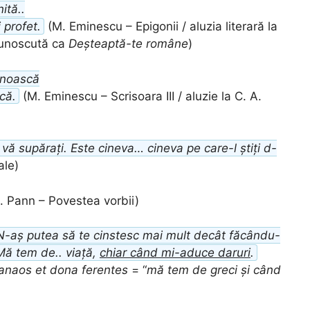
ită..
 profet.
(M. Eminescu – Epigonii / aluzia literară la
cunoscută ca
Deșteaptă-te române
)
unoască
scă.
(M. Eminescu – Scrisoara III / aluzie la C. A.
vă supărați. Este cineva… cineva pe care-l știți d-
ale)
. Pann – Povestea vorbii)
N-aș putea să te cinstesc mai mult decât făcându-
Mă tem de.. viață,
chiar când mi-aduce daruri
.
anaos et dona ferentes
= “
mă tem de greci și când