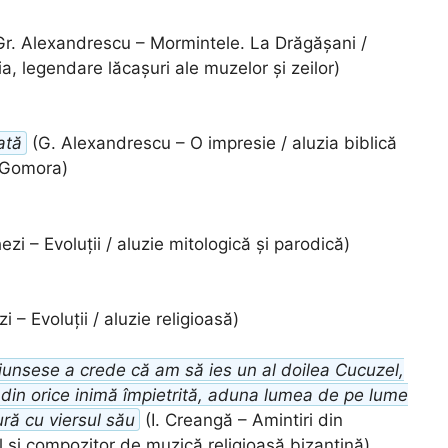
r. Alexandrescu – Mormintele. La Drăgășani /
ia, legendare lăcașuri ale muzelor și zeilor)
ată
(G. Alexandrescu – O impresie / aluzia biblică
i Gomora)
ezi – Evoluții / aluzie mitologică și parodică)
i – Evoluții / aluzie religioasă)
junsese a crede că am să ies un al doilea Cucuzel,
 din orice inimă împietrită, aduna lumea de pe lume
ură cu viersul său
(I. Creangă – Amintiri din
căl și compozitor de muzică religioasă bizantină)