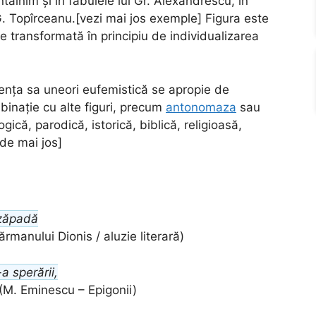
ntâlnim și în fabulele lui Gr. Alexandrescu, în
i G. Topîrceanu.[vezi mai jos exemple] Figura este
 transformată în principiu de individualizarea
alența sa uneori eufemistică se apropie de
mbinație cu alte figuri, precum
antonomaza
sau
gică, parodică, istorică, biblică, religioasă,
 de mai jos]
 zăpadă
rmanului Dionis / aluzie literară)
a sperării,
(M. Eminescu – Epigonii)