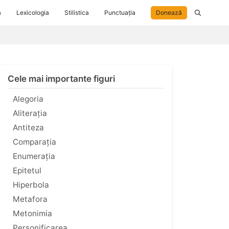
a
Lexicologia
Stilistica
Punctuația
Donează
Cele mai importante figuri
Alegoria
Aliterația
Antiteza
Comparația
Enumerația
Epitetul
Hiperbola
Metafora
Metonimia
Personificarea