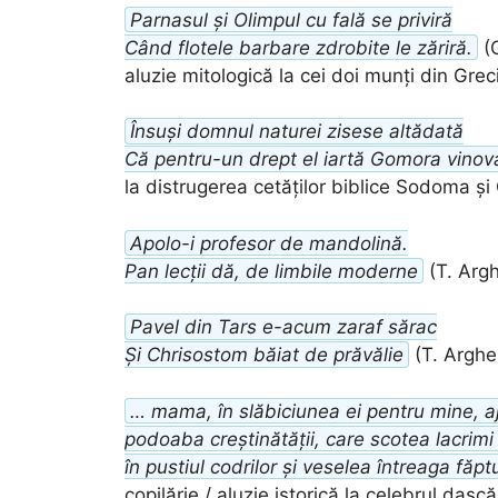
Parnasul și Olimpul cu fală se priviră
Când flotele barbare zdrobite le zăriră.
(G
aluzie mitologică la cei doi munți din Grec
Însuși domnul naturei zisese altădată
Că pentru-un drept el iartă Gomora vinov
la distrugerea cetăților biblice Sodoma ș
Apolo-i profesor de mandolină.
Pan lecții dă, de limbile moderne
(T. Argh
Pavel din Tars e-acum zaraf sărac
Și Chrisostom băiat de prăvălie
(T. Arghez
… mama, în slăbiciunea ei pentru mine, a
podoaba creștinătății, care scotea lacrimi
în pustiul codrilor și veselea întreaga făpt
copilărie / aluzie istorică la celebrul das