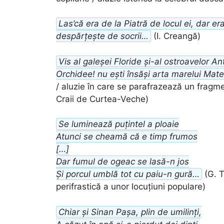
Las’că era de la Piatră de locul ei, dar e
despărțește de socrii…
(I. Creangă)
Vis al galeșei Floride și-al ostroavelor Ant
Orchidee! nu ești însăși arta marelui Mate
/ aluzie în care se parafrazează un fragme
Craii de Curtea-Veche)
Se luminează puțintel a ploaie
Atunci se cheamă că e timp frumos
[…]
Dar fumul de ogeac se lasă-n jos
Și porcul umblă tot cu paiu-n gură…
(G. T
perifrastică a unor locuțiuni populare)
Chiar și Sinan Pașa, plin de umilinți,