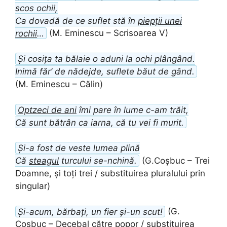
scos ochii,
Ca dovadă de ce suflet stă în
piepții unei
rochii
…
(M. Eminescu – Scrisoarea V)
Și cosița ta bălaie o aduni la ochi plângând.
Inimă făr’ de nădejde, suflete băut de gând.
(M. Eminescu – Călin)
Optzeci de ani
îmi pare în lume c-am trăit,
Că sunt bătrân ca iarna, că tu vei fi murit.
Și-a fost de veste lumea plină
Că
steagul
turcului se-nchină.
(G.Coșbuc – Trei
Doamne, și toți trei / substituirea pluralului prin
singular)
Și-acum, bărbați, un fier și-un scut!
(G.
Coșbuc – Decebal către popor / substituirea