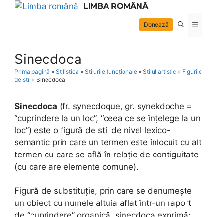
Skip
LIMBA ROMÂNĂ
to
Menu
Donează
content
Sinecdoca
Prima pagină
»
Stilistica
»
Stilurile funcționale
»
Stilul artistic
»
Figurile
de stil
»
Sinecdoca
Sinecdoca
(fr. synecdoque, gr. synekdoche =
“cuprindere la un loc”, “ceea ce se înțelege la un
loc”) este o figură de stil de nivel lexico-
semantic prin care un termen este înlocuit cu alt
termen cu care se află în relație de contiguitate
(cu care are elemente comune).
Figură de substituție, prin care se denumește
un obiect cu numele altuia aflat într-un raport
de “cuprindere” organică, sinecdoca exprimă: