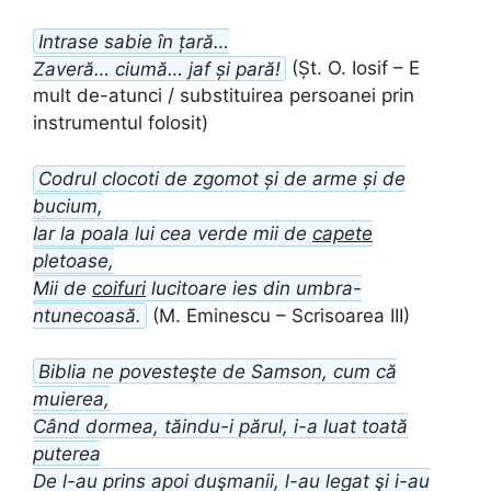
Intrase sabie în țară…
Zaveră… ciumă… jaf și pară!
(Șt. O. Iosif – E
mult de-atunci / substituirea persoanei prin
instrumentul folosit)
Codrul clocoti de zgomot și de arme și de
bucium,
Iar la poala lui cea verde mii de
capete
pletoase,
Mii de
coifuri
lucitoare ies din umbra-
ntunecoasă.
(M. Eminescu – Scrisoarea III)
Biblia ne povesteşte de Samson, cum că
muierea,
Când dormea, tăindu-i părul, i-a luat toată
puterea
De l-au prins apoi duşmanii, l-au legat şi i-au