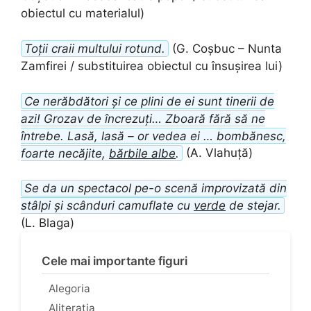
obiectul cu materialul)
Toții craii multului rotund.
(G. Coșbuc – Nunta
Zamfirei / substituirea obiectul cu însușirea lui)
Ce nerăbdători și ce plini de ei sunt tinerii de
azi! Grozav de încrezuți… Zboară fără să ne
întrebe. Lasă, lasă – or vedea ei … bombănesc,
foarte necăjite,
bărbile albe
.
(A. Vlahuță)
Se da un spectacol pe-o scenă improvizată din
stâlpi și scânduri camuflate cu
verde
de stejar.
(L. Blaga)
Cele mai importante figuri
Alegoria
Aliterația