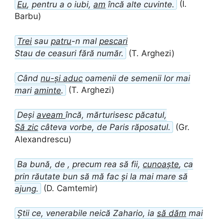
Eu
, pentru a o iubi,
am
încă alte cuvinte.
(I.
Barbu)
Trei
sau
patru
-n mal
pescari
Stau de ceasuri fără număr.
(T. Arghezi)
Când
nu-și aduc
oamenii de semenii lor mai
mari
aminte
.
(T. Arghezi)
Deși
aveam
încă, mărturisesc păcatul,
Să zic
câteva vorbe, de Paris răposatul.
(Gr.
Alexandrescu)
Ba bună, de , precum rea să fii,
cunoaște
, ca
prin răutate bun să mă fac și la mai mare să
ajung.
(D. Camtemir)
Știi ce, venerabile neică Zahario, ia
să dăm
mai