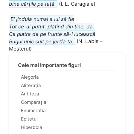
bine
cărțile pe față
.
(I. L. Caragiale)
El jinduia numai a lui să fie
Tot
ce-ai putut
, plătind din tine,
da
.
Ca piatra de pe frunte să-i lucească
Rugul unic suit pe jertfa ta.
(N. Labiș –
Meşterul)
Cele mai importante figuri
Alegoria
Aliterația
Antiteza
Comparația
Enumerația
Epitetul
Hiperbola