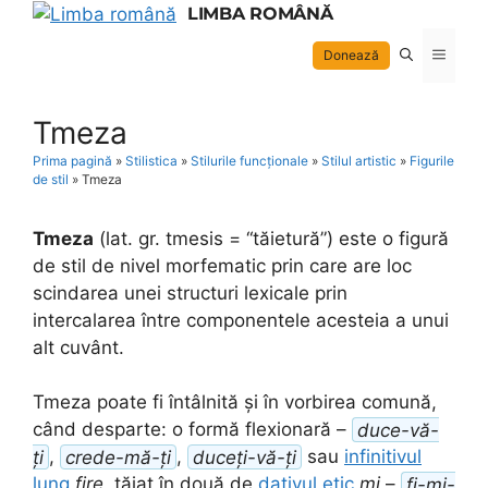
Skip
LIMBA ROMÂNĂ
to
Menu
Donează
content
Tmeza
Prima pagină
»
Stilistica
»
Stilurile funcționale
»
Stilul artistic
»
Figurile
de stil
»
Tmeza
Tmeza
(lat. gr. tmesis = “tăietură”) este o figură
de stil de nivel morfematic prin care are loc
scindarea unei structuri lexicale prin
intercalarea între componentele acesteia a unui
alt cuvânt.
Tmeza poate fi întâlnită și în vorbirea comună,
când desparte: o formă flexionară –
duce-vă-
ți
,
crede-mă-ți
,
duceți-vă-ți
sau
infinitivul
lung
fire
, tăiat în două de
dativul etic
mi
–
fi-mi-