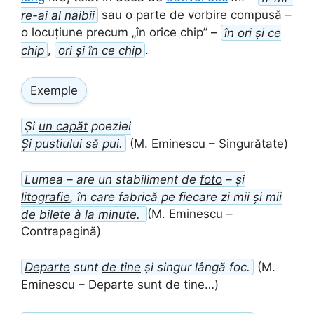
re-ai al naibii
sau o parte de vorbire compusă –
o locuțiune precum „în orice chip” –
în ori și ce
chip
,
ori și în ce chip
.
Exemple
Și
un capăt
poeziei
Și pustiului
să pui
.
(M. Eminescu – Singurătate)
Lumea – are un stabiliment de
foto
– și
litografie
, în care fabrică pe fiecare zi mii și mii
de bilete à la minute.
(M. Eminescu –
Contrapagină)
Departe
sunt
de tine
și singur lângă foc.
(M.
Eminescu – Departe sunt de tine…)