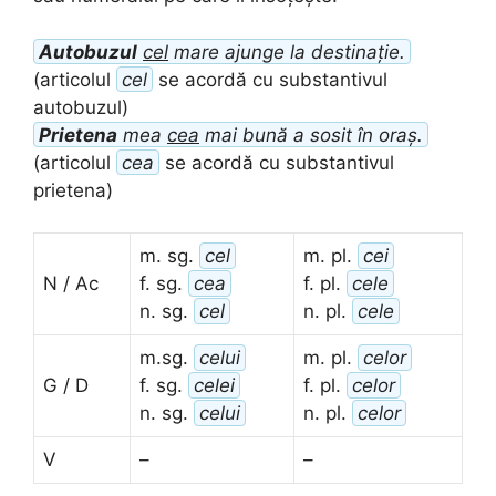
Autobuzul
cel
mare ajunge la destinație.
(articolul
cel
se acordă cu substantivul
autobuzul)
Prietena
mea
cea
mai bună a sosit în oraș.
(articolul
cea
se acordă cu substantivul
prietena)
m. sg.
cel
m. pl.
cei
N / Ac
f. sg.
cea
f. pl.
cele
n. sg.
cel
n. pl.
cele
m.sg.
celui
m. pl.
celor
G / D
f. sg.
celei
f. pl.
celor
n. sg.
celui
n. pl.
celor
V
–
–