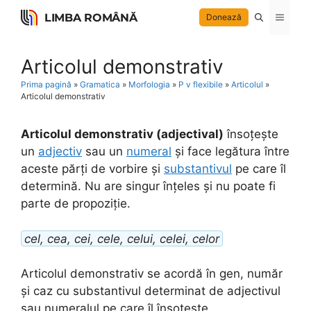
Skip
LIMBA ROMÂNĂ
Menu
Donează
to
content
Articolul demonstrativ
Prima pagină
»
Gramatica
»
Morfologia
»
P v flexibile
»
Articolul
»
Articolul demonstrativ
Articolul demonstrativ (adjectival)
însoțește
un
adjectiv
sau un
numeral
și face legătura între
aceste părți de vorbire și
substantivul
pe care îl
determină. Nu are singur înțeles și nu poate fi
parte de propoziție.
cel, cea, cei, cele, celui, celei, celor
Articolul demonstrativ se acordă în gen, număr
și caz cu substantivul determinat de adjectivul
sau numeralul pe care îl însoțește.