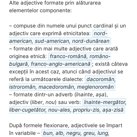
Alte adjective formate prin alăturarea
elementelor componente:
– compuse din numele unui punct cardinal și un
adjectiv care exprimă etnicitatea:
nord-
american, sud-american, nord-dunărean
– formate din mai multe adjective care arată
originea etnică:
franco-română, româno-
bulgară, franco-anglo-americană
; există câteva
excepții în acest caz, atunci când adjectivul se
referă la următoarele dialecte:
dacoromân,
istroromân, macedoromân, meglenoromân
– formate dintr-un adverb (
înainte
,
așa
),
adjectiv (
liber
,
nou
) sau verb:
înainte-mergător,
liber-cugetător, nou-ales, propriu-zis, așa-zisă
După formele flexionare, adjectivele se împart
în variabile –
bun, alb, negru, greu, lung,