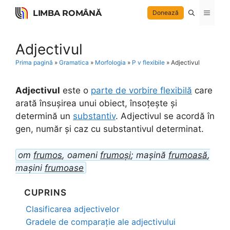
Skip
LIMBA ROMÂNĂ
Menu
Donează
to
content
Adjectivul
Prima pagină
»
Gramatica
»
Morfologia
»
P v flexibile
»
Adjectivul
Adjectivul
este o
parte de vorbire flexibilă
care
arată însușirea unui obiect, însoțește și
determină un
substantiv
. Adjectivul se acordă în
gen, număr și caz cu substantivul determinat.
om
frumos
, oameni
frumoși
; mașină
frumoasă
,
mașini
frumoase
CUPRINS
Clasificarea adjectivelor
Gradele de comparație ale adjectivului