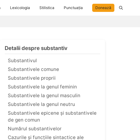
a
Lexicologia
Stilistica
Punctuația
Donează
Detalii despre substantiv
Substantivul
Substantivele comune
Substantivele proprii
Substantivele la genul feminin
Substantivele la genul masculin
Substantivele la genul neutru
Substantivele epicene și substantivele
de gen comun
Numărul substantivelor
Cazurile și funcțiile sintactice ale