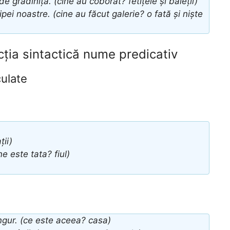
de grădiniță. (cine au coborât? fetițele și băieții)
pei noastre. (cine au făcut galerie? o fată și niște
ția sintactică nume predicativ
ulate
)
ții)
ne este tata? fiul)
)
ngur. (ce este aceea? casa)