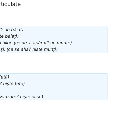
ticulate
t? un băiat)
te băieți)
chilor. (ce ne-a apărut? un munte)
și. (ce se află? niște munți)
fată)
? niște fete)
vânzare? niște case)