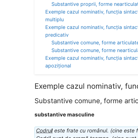
Substantive proprii, forme nearticula
Exemple cazul nominativ, funcția sintac
multiplu
Exemple cazul nominativ, funcția sinta
predicativ
Substantive comune, forme articulat
Substantive comune, forme nearticul
Exemple cazul nominativ, funcția sintact
apozițional
Exemple cazul nominativ, func
Substantive comune, forme artic
substantive masculine
Codru
l
este frate cu românul. (cine este f