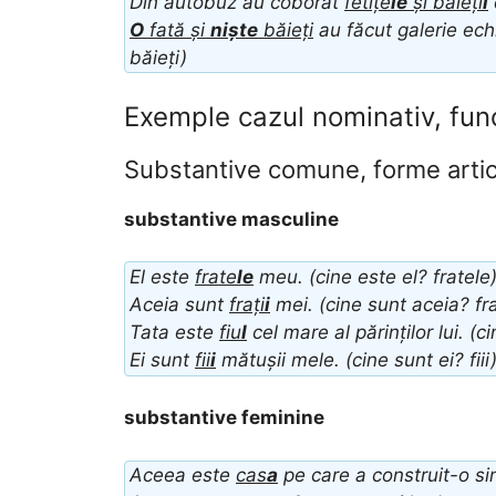
Din autobuz au coborât
fetițe
le
și băieți
i
O
fată și
niște
băieți
au făcut galerie echi
băieți)
Exemple cazul nominativ, func
Substantive comune, forme artic
substantive masculine
El este
frate
le
meu. (cine este el? fratele
Aceia sunt
frați
i
mei. (cine sunt aceia? fra
Tata este
fiu
l
cel mare al părinților lui. (ci
Ei sunt
fii
i
mătușii mele. (cine sunt ei? fiii
substantive feminine
Aceea este
cas
a
pe care a construit-o si