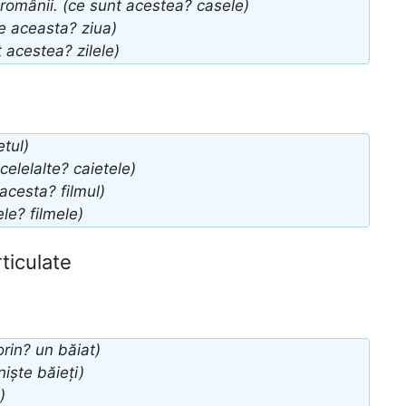
 românii. (ce sunt acestea? casele)
e aceasta? ziua)
 acestea? zilele)
etul)
celelalte? caietele)
cesta? filmul)
le? filmele)
ticulate
rin? un băiat)
niște băieți)
)