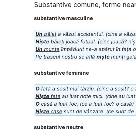
Substantive comune, forme near
substantive masculine
Un
băiat
a văzut accidentul. (cine a văzu
Niște
băieți
joacă fotbal. (cine joacă? niș
Un
munte
împădurit ne-a apărut în fața o
Pe traseul nostru se află
niște
munți
gola
substantive feminine
O
fată
a sosit mai târziu. (cine a sosit? o 
Niște
fete
au luat note mici. (cine au luat
O
casă
a luat foc. (ce a luat foc? o casă)
Niște
case
sunt de vânzare. (ce sunt de 
substantive neutre