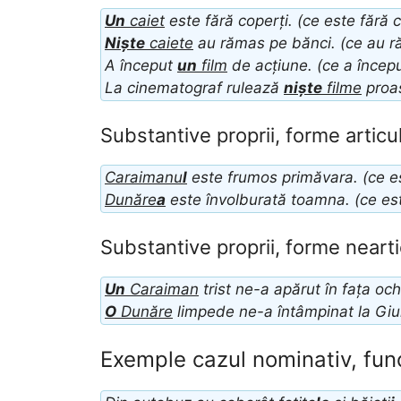
Un
caiet
este fără coperți. (ce este fără c
Niște
caiete
au rămas pe bănci. (ce au r
A început
un
film
de acțiune. (ce a începu
La cinematograf rulează
niște
filme
proas
Substantive proprii, forme articu
Caraimanu
l
este frumos primăvara. (ce e
Dunăre
a
este învolburată toamna. (ce es
Substantive proprii, forme nearti
Un
Caraiman
trist ne-a apărut în fața oc
O
Dunăre
limpede ne-a întâmpinat la Giu
Exemple cazul nominativ, func