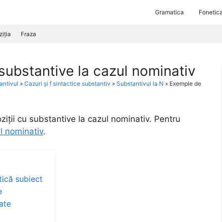
Gramatica
Fonetic
iția
Fraza
substantive la cazul nominativ
antivul
»
Cazuri și f sintactice substantiv
»
Substantivul la N
»
Exemple de
ții cu substantive la cazul nominativ. Pentru
l nominativ
.
tică subiect
e
ate