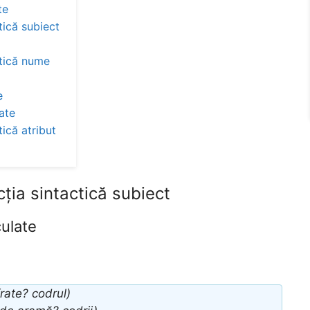
te
tică subiect
ctică nume
e
ate
ică atribut
ția sintactică subiect
ulate
rate? codrul)