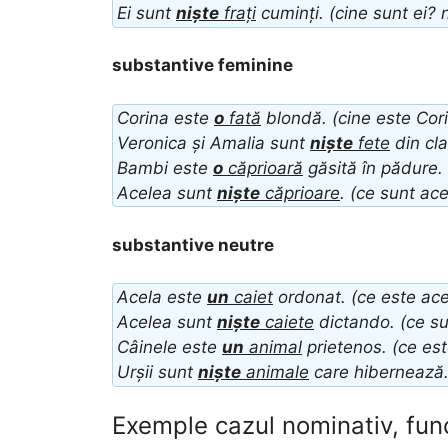
Ei sunt
niște
frați
cuminți. (cine sunt ei? n
substantive feminine
Corina este
o
fată
blondă. (cine este Cori
Veronica și Amalia sunt
niște
fete
din cla
Bambi este
o
căprioară
găsită în pădure.
Acelea sunt
niște
căprioare
. (ce sunt ac
substantive neutre
Acela este
un
caiet
ordonat. (ce este ace
Acelea sunt
niște
caiete
dictando. (ce su
Câinele este
un
animal
prietenos. (ce est
Urșii sunt
niște
animale
care hibernează. 
Exemple cazul nominativ, func