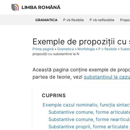
Skip
LIMBA ROMÂNĂ
to
content
GRAMATICA
P vb flexibile
P vb neflexibile
Propoz
Exemple de propoziții cu 
Prima pagină
»
Gramatica
»
Morfologia
»
P v flexibile
»
Subst
propoziții cu substantive la N
Această pagina conține exemple de propozi
partea de teorie, vezi
substantivul la cazu
CUPRINS
Exemple cazul nominativ, funcția sintac
Substantive comune, forme articulat
Substantive comune, forme nearticul
Substantive proprii, forme articulate