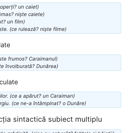
operți? un caiet)
ămas? niște caiete)
t? un film)
te. (ce rulează? niște filme)
late
ste frumos? Caraimanul)
te învolburată? Dunărea)
culate
hilor. (ce a apărut? un Caraiman)
rgiu. (ce ne-a întâmpinat? o Dunăre)
ția sintactică subiect multiplu