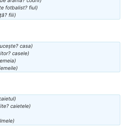
de aramă? codrii)
 fotbalist? fiul)
ă? fiii)
lucește? casa)
itor? casele)
 femeia)
femeile)
aietul)
jite? caietele)
ilmele)