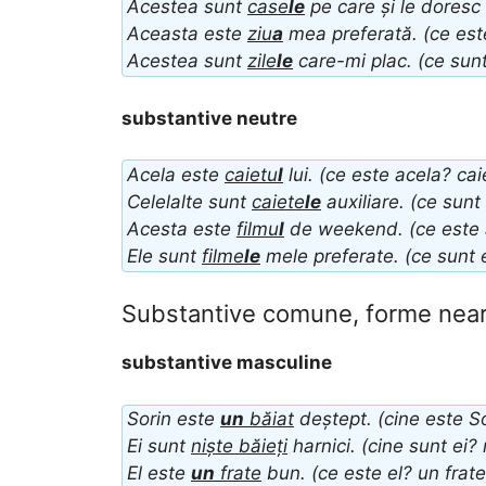
Acestea sunt
case
le
pe care și le doresc
Aceasta este
ziu
a
mea preferată. (ce est
Acestea sunt
zile
le
care-mi plac. (ce sunt
substantive neutre
Acela este
caietu
l
lui. (ce este acela? cai
Celelalte sunt
caiete
le
auxiliare. (ce sunt 
Acesta este
filmu
l
de weekend. (ce este a
Ele sunt
filme
le
mele preferate. (ce sunt e
Substantive comune, forme near
substantive masculine
Sorin este
un
băiat
deștept. (cine este So
Ei sunt
niște băieți
harnici. (cine sunt ei? 
El este
un
frate
bun. (ce este el? un frate