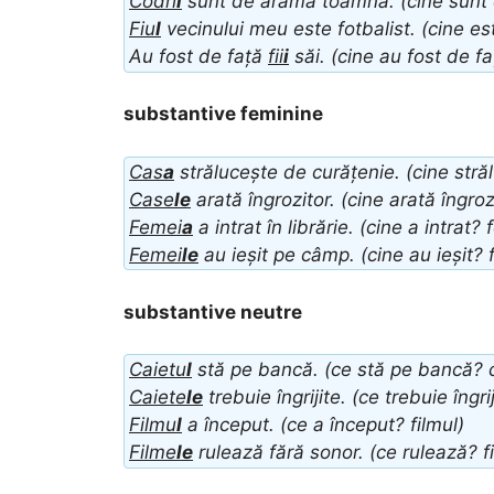
Codri
i
sunt de aramă toamna. (cine sunt 
Fiu
l
vecinului meu este fotbalist. (cine este
Au fost de față
fii
i
săi. (cine au fost de faț
substantive feminine
Cas
a
strălucește de curățenie. (cine stră
Case
le
arată îngrozitor. (cine arată îngroz
Femei
a
a intrat în librărie. (cine a intrat?
Femei
le
au ieșit pe câmp. (cine au ieșit? 
substantive neutre
Caietu
l
stă pe bancă. (ce stă pe bancă? c
Caiete
le
trebuie îngrijite. (ce trebuie îngri
Filmu
l
a început. (ce a început? filmul)
Filme
le
rulează fără sonor. (ce rulează? f