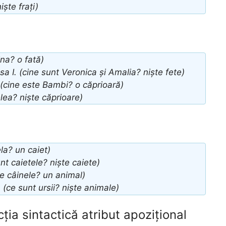
iște frați)
na? o fată)
sa I. (cine sunt Veronica și Amalia? niște fete)
 (cine este Bambi? o căprioară)
elea? niște căprioare)
la? un caiet)
nt caietele? niște caiete)
e câinele? un animal)
(ce sunt ursii? niște animale)
ția sintactică atribut apozițional