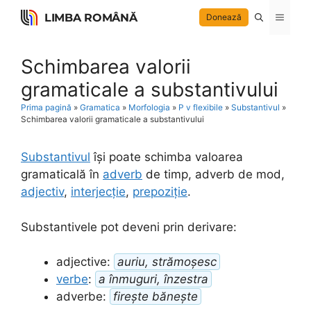
Skip
LIMBA ROMÂNĂ
Menu
Donează
to
content
Schimbarea valorii
gramaticale a substantivului
Prima pagină
»
Gramatica
»
Morfologia
»
P v flexibile
»
Substantivul
»
Schimbarea valorii gramaticale a substantivului
Substantivul
își poate schimba valoarea
gramaticală în
adverb
de timp, adverb de mod,
adjectiv
,
interjecție
,
prepoziție
.
Substantivele pot deveni prin derivare:
adjective:
auriu, strămoșesc
verbe
:
a înmuguri, înzestra
adverbe:
firește bănește