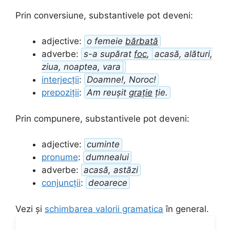
Prin conversiune, substantivele pot deveni:
adjective:
o femeie
bărbată
adverbe:
s-a supărat
foc
,
acasă, alături,
ziua, noaptea, vara
interjecții
:
Doamne!, Noroc!
prepoziții
:
Am reușit
grație
ție.
Prin compunere, substantivele pot deveni:
adjective:
cuminte
pronume
:
dumnealui
adverbe:
acasă, astăzi
conjuncții
:
deoarece
Vezi și
schimbarea valorii gramatica
în general.