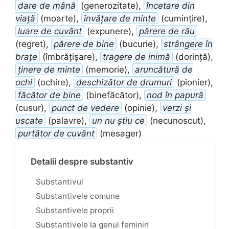
dare de mână
(generozitate),
încetare din
viață
(moarte),
învățare de minte
(cumințire),
luare de cuvânt
(expunere),
părere de rău
(regret),
părere de bine
(bucurie),
strângere în
brațe
(îmbrățișare),
tragere de inimă
(dorință),
ținere de minte
(memorie),
aruncătură de
ochi
(ochire),
deschizător de drumuri
(pionier),
făcător de bine
(binefăcător),
nod în papură
(cusur),
punct de vedere
(opinie),
verzi și
uscate
(palavre),
un nu știu ce
(necunoscut),
purtător de cuvânt
(mesager)
Detalii despre substantiv
Substantivul
Substantivele comune
Substantivele proprii
Substantivele la genul feminin