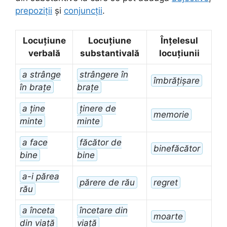
prepoziții
și
conjuncții
.
Locuțiune
Locuțiune
Înțelesul
verbală
substantivală
locuțiunii
a strânge
strângere în
îmbrățișare
în brațe
brațe
a ține
ținere de
memorie
minte
minte
a face
făcător de
binefăcător
bine
bine
a-i părea
părere de rău
regret
rău
a înceta
încetare din
moarte
din viață
viață