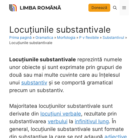
Skip
LIMBA ROMÂNĂ
Menu
Donează
to
content
Locuțiunile substantivale
Prima pagină
»
Gramatica
»
Morfologia
»
P v flexibile
»
Substantivul
»
Locuțiunile substantivale
Locuțiunile substantivale
reprezintă numele
unor obiecte și sunt exprimate prin grupuri de
două sau mai multe cuvinte care au înțelesul
unui
substantiv
și se comportă gramatical
precum un substantiv.
Majoritatea locuțiunilor substantivale sunt
derivate din
locuțiuni verbale
, rezultate prin
substantivarea
verbului
la
infinitivul lung
. În
general, locuțiunile substantivale sunt formate
din substantive la care se pot adaugă
adjective
,