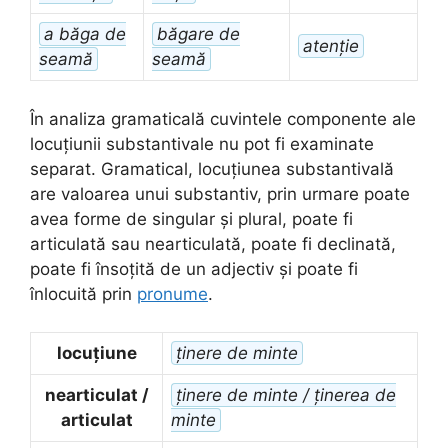
a băga de
băgare de
atenție
seamă
seamă
În analiza gramaticală cuvintele componente ale
locuțiunii substantivale nu pot fi examinate
separat. Gramatical, locuțiunea substantivală
are valoarea unui substantiv, prin urmare poate
avea forme de singular și plural, poate fi
articulată sau nearticulată, poate fi declinată,
poate fi însoțită de un adjectiv și poate fi
înlocuită prin
pronume
.
locuțiune
ținere de minte
nearticulat /
ținere de minte / ținerea de
articulat
minte