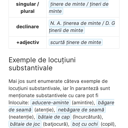
singular /
ținere de minte / țineri de
plural
minte
N. A. ținerea de minte / D. G
declinare
ținerii de minte
+adjectiv
scurtă ținere de minte
Exemple de locuțiuni
substantivale
Mai jos sunt enumerate câteva exemple de
locuțiuni substantivale, iar în paranteză sunt
menționate substantivele cu care pot fi
înlocuite:
aducere-aminte
(amintire),
băgare
de seamă
(atenție),
nebăgare de seamă
(neatenție),
bătaie de cap
(încurcătură),
bătaie de joc
(batjocură),
boț cu ochi
(copil),