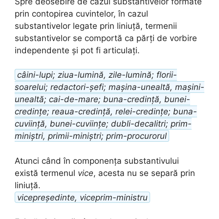
Spre deosebire de cazul substantivelor formate
prin contopirea cuvintelor, în cazul
substantivelor legate prin liniuță, termenii
substantivelor se comportă ca părți de vorbire
independente și pot fi articulați.
câini-lupi; ziua-lumină, zile-lumină; florii-
soarelui; redactori-șefi; mașina-unealtă, mașini-
unealtă; cai-de-mare; buna-credință, bunei-
credințe; reaua-credință, relei-credințe; buna-
cuviință, bunei-cuviințe; dubli-decalitri; prim-
miniștri, primii-miniștri; prim-procurorul
Atunci când în componența substantivului
există termenul
vice
, acesta nu se separă prin
liniuță.
vicepreședinte, viceprim-ministru