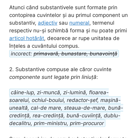
Atunci când substantivele sunt formate prin
contopirea cuvintelor și au primul component un
substantiv,
adjectiv
sau
numeral
, termenul
respectiv nu-și schimbă forma și nu poate primi
articol hotărât
, deoarece ar rupe unitatea de
înțeles a cuvântului compus.
incorect:
primavară, bunastare, bunavoinţă
2. Substantive compuse ale căror cuvinte
componente sunt legate prin liniuță
:
câine-lup, zi-muncă, zi-lumină, floarea-
soarelui, ochiul-boului, redactor-șef, mașină-
unealtă, cal-de mare, steaua-de-mare, bună-
credință, rea-credință, bună-cuviință, dublu-
decalitru, prim-ministru, prim-procuror