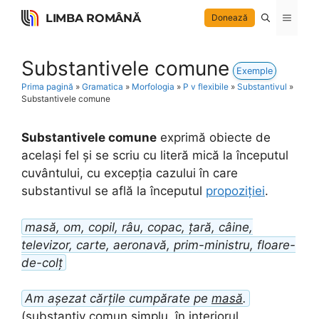
Skip
LIMBA ROMÂNĂ
Menu
Donează
to
content
Substantivele comune
Exemple
Prima pagină
»
Gramatica
»
Morfologia
»
P v flexibile
»
Substantivul
»
Substantivele comune
Substantivele comune
exprimă obiecte de
același fel și se scriu cu literă mică la începutul
cuvântului, cu excepția cazului în care
substantivul se află la începutul
propoziției
.
masă, om, copil, râu, copac, țară, câine,
televizor, carte, aeronavă, prim-ministru, floare-
de-colț
Am așezat cărțile cumpărate pe
masă
.
(substantiv comun simplu, în interiorul