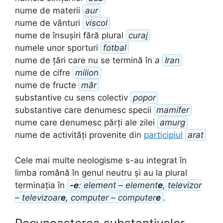
nume de materii
aur
nume de vânturi
viscol
nume de însușiri fără plural
curaj
numele unor sporturi
fotbal
nume de țări care nu se termină în
a
Iran
nume de cifre
milion
nume de fructe
măr
substantive cu sens colectiv
popor
substantive care denumesc specii
mamifer
nume care denumesc părți ale zilei
amurg
nume de activități provenite din
participiul
arat
Cele mai multe neologisme s-au integrat în
limba română în genul neutru și au la plural
terminația în
-e
: element – element
e
, televizor
– televizoar
e
, computer – computer
e
.