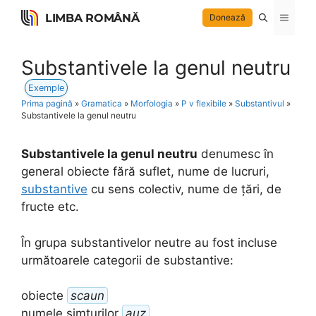
Skip
LIMBA ROMÂNĂ
Menu
Donează
to
content
Substantivele la genul neutru
Exemple
Prima pagină
»
Gramatica
»
Morfologia
»
P v flexibile
»
Substantivul
»
Substantivele la genul neutru
Substantivele la genul neutru
denumesc în
general obiecte fără suflet, nume de lucruri,
substantive
cu sens colectiv, nume de țări, de
fructe etc.
În grupa substantivelor neutre au fost incluse
următoarele categorii de substantive:
obiecte
scaun
numele simțurilor
auz