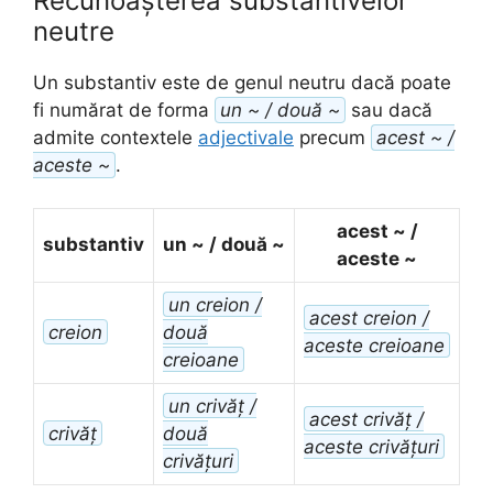
Recunoașterea substantivelor
neutre
Un substantiv este de genul neutru dacă poate
fi numărat de forma
un ~ / două ~
sau dacă
admite contextele
adjectivale
precum
acest ~ /
aceste ~
.
acest ~ /
substantiv
un ~ / două ~
aceste ~
un creion /
acest creion /
creion
două
aceste creioane
creioane
un crivăț /
acest crivăț /
crivăț
două
aceste crivățuri
crivățuri