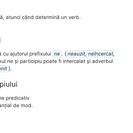
lă, atunci când determină un verb.
i
 cu ajutorul prefixului
ne
. (
neauzit, neîncercat,
ixul
ne
și participiu poate fi intercalat și adverbul
nit
).
piului
me predicativ
anțial de mod.