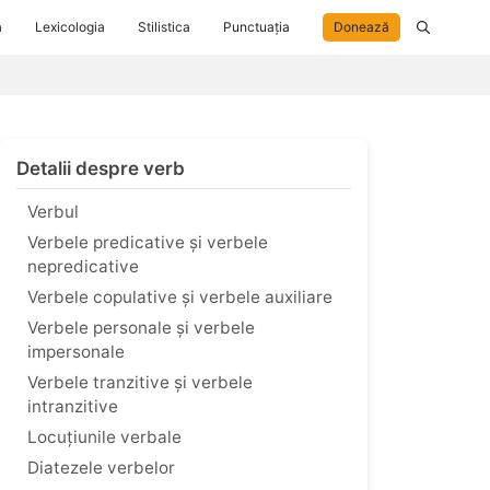
a
Lexicologia
Stilistica
Punctuația
Donează
Detalii despre verb
Verbul
Verbele predicative și verbele
nepredicative
Verbele copulative și verbele auxiliare
Verbele personale și verbele
impersonale
Verbele tranzitive și verbele
intranzitive
Locuțiunile verbale
Diatezele verbelor