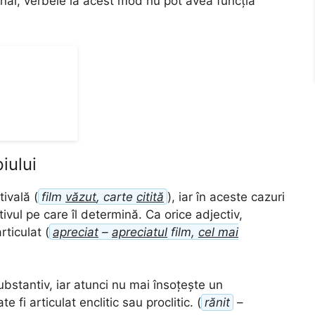
nal, verbele la acest mod nu pot avea funcția
iului
tivală (
film
văzut
, carte
citită
), iar în aceste cazuri
vul pe care îl determină. Ca orice adjectiv,
rticulat (
apreciat
–
apreciatul
film,
cel mai
ubstantiv, iar atunci nu mai însoțește un
te fi articulat enclitic sau proclitic. (
rănit
–