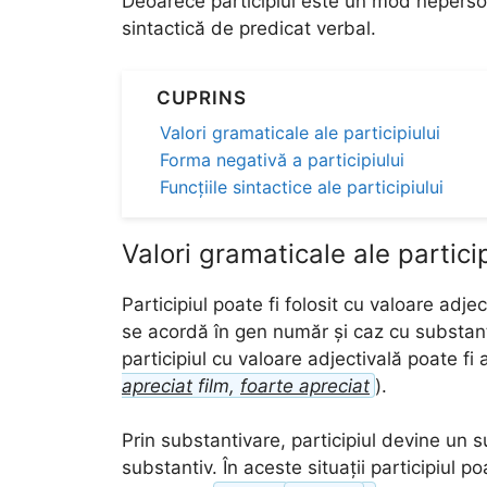
Deoarece participiul este un mod neperso
sintactică de predicat verbal.
CUPRINS
Valori gramaticale ale participiului
Forma negativă a participiului
Funcțiile sintactice ale participiului
Valori gramaticale ale particip
Participiul poate fi folosit cu valoare adjec
se acordă în gen număr și caz cu substanti
participiul cu valoare adjectivală poate fi a
apreciat
film,
foarte apreciat
).
Prin substantivare, participiul devine un s
substantiv. În aceste situații participiul poa