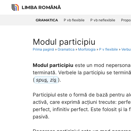
Skip
LIMBA ROMÂNĂ
to
content
GRAMATICA
P vb flexibile
P vb neflexibile
Propoz
Modul participiu
Prima pagină
»
Gramatica
»
Morfologia
»
P v flexibile
»
Verbu
Modul participiu
este un mod nepersonal (
terminată. Verbele la participiu se termin
(
spu
s
, zi
s
).
Participiul este o formă de bază pentru al
activă, care exprimă acțiuni trecute: perf
perfect, infinitiv perfect. Este folosit și la
pasivă.