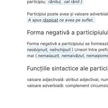
participiu;
rănitul,
cel rănit
)
Participiul poate avea și valoare adverbia
A spus
răspicat
ce avea pe suflet.
Forma negativă a participiulu
Forma negativă a participiului se formează
neobișnuit, neînchipuit
) Uneori între pref
mai
(
nemaiauzit, nemaivăzut, nemaipome
Funcțiile sintactice ale partici
valoare adjectivală: atribut adjectival, nu
valoare adverbială: complement circumst