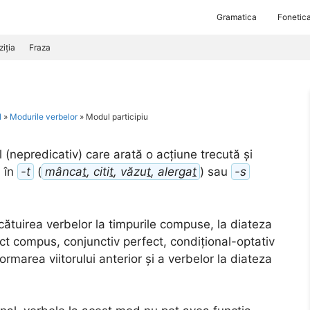
Gramatica
Fonetic
iția
Fraza
l
»
Modurile verbelor
»
Modul participiu
nepredicativ) care arată o acțiune trecută și
ă în
-t
(
mânca
t
, citi
t
, văzu
t
, alerga
t
) sau
-s
cătuirea verbelor la timpurile compuse, la diateza
ect compus, conjunctiv perfect, condițional-optativ
 formarea viitorului anterior și a verbelor la diateza