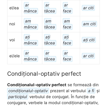
ar
ar
ar
el/ea
ar citi
mânca
tăcea
face
am
am
am
noi
am citi
mânca
tăcea
face
ați
ați
ați
voi
ați citi
mânca
tăcea
face
ar
ar
ar
ei/ele
ar citi
mânca
tăcea
face
Condițional-optativ perfect
Condiționalul-optativ perfect
se formează din
condiționalul-optativ
prezent al verbului
a fi
și
participiul
verbului de conjugat. În funcție de
conjugare, verbele la modul condițional-optativ,