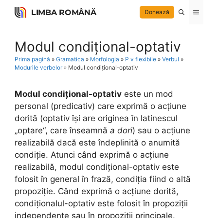
Skip
LIMBA ROMÂNĂ
Menu
Donează
to
content
Modul condițional-optativ
Prima pagină
»
Gramatica
»
Morfologia
»
P v flexibile
»
Verbul
»
Modurile verbelor
»
Modul condițional-optativ
Modul condițional-optativ
este un mod
personal (predicativ) care exprimă o acțiune
dorită (optativ își are originea în latinescul
„optare“, care înseamnă
a dori
) sau o acțiune
realizabilă dacă este îndeplinită o anumită
condiție. Atunci când exprimă o acțiune
realizabilă, modul condițional-optativ este
folosit în general în frază, condiția fiind o altă
propoziție. Când exprimă o acțiune dorită,
condiționalul-optativ este folosit în propoziții
independente sau în propoziții principale.