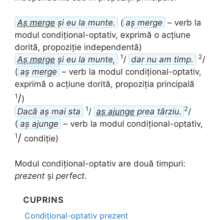
Aș merge
și eu la munte.
(
aș merge
– verb la
modul condițional-optativ, exprimă o acțiune
dorită, propoziție independentă)
1
2
Aș merge
și eu la munte,
/
dar nu am timp.
/
(
aș merge
– verb la modul condițional-optativ,
exprimă o acțiune dorită, propoziția principală
/
1
)
1
2
Dacă aș mai sta
/
aș ajunge
prea târziu.
/
(
aș ajunge
– verb la modul condițional-optativ,
/
1
condiție)
Modul condițional-optativ are două timpuri:
prezent
și
perfect
.
CUPRINS
Condițional-optativ prezent