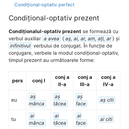
Condițional-optativ perfect
Condițional-optativ prezent
Condiționalul-optativ prezent
se formează cu
verbul auxiliar
a avea
(
aș, ai, ar, am, ați, ar
) și
infinitivul
verbului de conjugat. În funcție de
conjugare, verbele la modul condițional-optativ,
timpul prezent au următoarele forme:
conj a
conj a
conj a
pers
conj I
II-a
III-a
IV-a
aș
aș
aș
eu
aș citi
mânca
tăcea
face
ai
ai
ai
tu
ai citi
mânca
tăcea
face