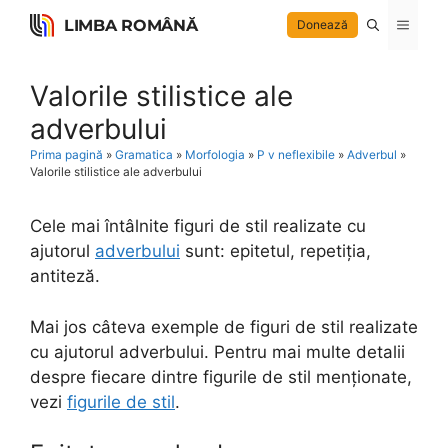
Skip
LIMBA ROMÂNĂ
Menu
Donează
to
content
Valorile stilistice ale
adverbului
Prima pagină
»
Gramatica
»
Morfologia
»
P v neflexibile
»
Adverbul
»
Valorile stilistice ale adverbului
Cele mai întâlnite figuri de stil realizate cu
ajutorul
adverbului
sunt: epitetul, repetiția,
antiteză.
Mai jos câteva exemple de figuri de stil realizate
cu ajutorul adverbului. Pentru mai multe detalii
despre fiecare dintre figurile de stil menționate,
vezi
figurile de stil
.