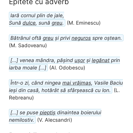
Epitete cu adverb
Iară cornul plin de jale,
Sună
dulce
, sună
greu
.
(M. Eminescu)
Bătrânul oftă
greu
și privi
neguros
spre oștean.
(M. Sadoveanu)
[…] venea mândra, pășind
ușor
și
legănat
prin
iarba moale […]
(Al. Odobescu)
Într-o zi, când ningea
mai vrăjmaș
, Vasile Baciu
ieși din casă, hotărât să sfârșească cu Ion.
(L.
Rebreanu)
[…] se puse
pieptiș
dinaintea boierului
nemilostiv.
(V. Alecsandri)