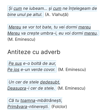
Și
cum
ne iubeam… și
cum
ne înțelegeam de
bine unul pe altul.
(A. Vlahuță)
Mereu
se vor tot bate, tu vei dormi
mereu
Mereu
va crește umbra-i, eu voi dormi
mereu
.
(M. Eminescu)
Antiteze cu adverb
Pe sus
e-o boltă de aur,
Pe jos
e-un verde covor.
(M. Eminescu)
Un cer de stele
dedesubt
,
Deasupra
-i cer de stele.
(M. Eminescu)
Că tu
toamna
-mbătrânești,
Primăvara
-ntinerești.
(Folclor)