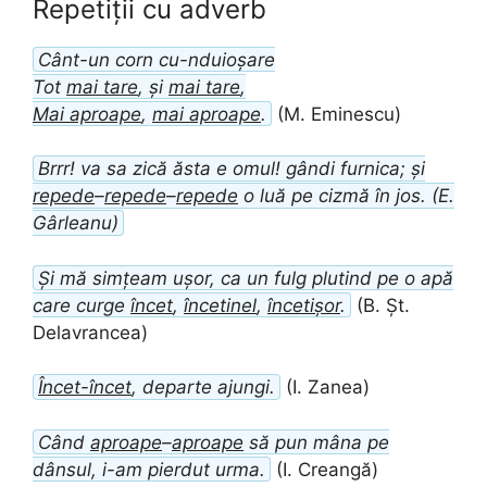
Repetiții cu adverb
Cânt-un corn cu-nduioșare
Tot
mai tare
, și
mai tare
,
Mai aproape
,
mai aproape
.
(M. Eminescu)
Brrr! va sa zică ăsta e omul! gândi furnica; și
repede
–
repede
–
repede
o luă pe cizmă în jos. (E.
Gârleanu)
Și mă simțeam ușor, ca un fulg plutind pe o apă
care curge
încet
,
încetinel
,
încetișor
.
(B. Șt.
Delavrancea)
Încet-încet
, departe ajungi.
(I. Zanea)
Când
aproape
–
aproape
să pun mâna pe
dânsul, i-am pierdut urma.
(I. Creangă)