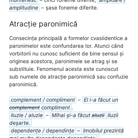
muntenesc
– cinci foneme diferite;
amploare /
amplitudine
– șase foneme diferite.
Atracție paronimică
Consecința principală a formelor cvasiidentice a
paronimelor este confundarea lor. Atunci când
vorbitorii nu cunosc suficient de bine sensul și
originea acestora, paronimele se atrag și se
substituie. Fenomenul acesta este cunoscut
sub numele de atracție paronimică sau confuzie
paronimică.
complement / compliment
–
El i-a făcut un
complement
compliment
.
iluzie / aluzie
–
Mihai și-a făcut
aluzii
iluzii
deșarte.
dependențe / dependințe
–
Imobilul prezintă