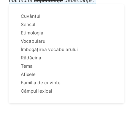
mai multe
dependențe
dependințe
.
Cuvântul
Sensul
Etimologia
Vocabularul
Îmbogățirea vocabularului
Rădăcina
Tema
Afixele
Familia de cuvinte
Câmpul lexical