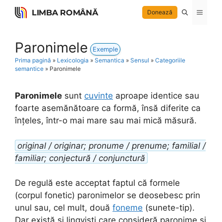
Skip
LIMBA ROMÂNĂ
Menu
Donează
to
content
Paronimele
Exemple
Prima pagină
»
Lexicologia
»
Semantica
»
Sensul
»
Categoriile
semantice
»
Paronimele
Paronimele
sunt
cuvinte
aproape identice sau
foarte asemănătoare ca formă, însă diferite ca
înțeles, într-o mai mare sau mai mică măsură.
original / originar; pronume / prenume; familial /
familiar; conjectură / conjunctură
De regulă este acceptat faptul că formele
(corpul fonetic) paronimelor se deosebesc prin
unul sau, cel mult, două
foneme
(sunete-tip).
Dar există și lingviști care consideră paronime și