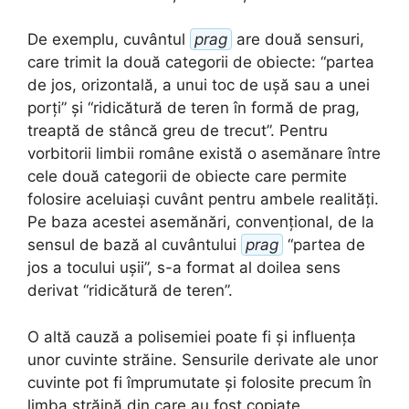
De exemplu, cuvântul
prag
are două sensuri,
care trimit la două categorii de obiecte: “partea
de jos, orizontală, a unui toc de ușă sau a unei
porți” și “ridicătură de teren în formă de prag,
treaptă de stâncă greu de trecut”. Pentru
vorbitorii limbii române există o asemănare între
cele două categorii de obiecte care permite
folosire aceluiași cuvânt pentru ambele realități.
Pe baza acestei asemănări, convențional, de la
sensul de bază al cuvântului
prag
“partea de
jos a tocului ușii”, s-a format al doilea sens
derivat “ridicătură de teren”.
O altă cauză a polisemiei poate fi și influența
unor cuvinte străine. Sensurile derivate ale unor
cuvinte pot fi împrumutate și folosite precum în
limba străină din care au fost copiate.