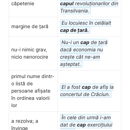
căpetenie
capul
revoluționarilor din
Transilvania.
Eu locuiesc în celălalt
margine de țară
cap de țară.
Nu-i un
cap
de țară
nu-i nimic grav,
dacă economia nu
nicio nenorocire
crește cât ne-am
așteptat.
primul nume dintr-
o listă de
El a fost
cap
de afiș la
persoane afișate
concertul de Crăciun.
în ordinea valorii
lor
În cele din urmă i-am
a rezolva; a
dat de
cap
exercițiului
învinge