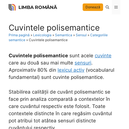
Skip
LIMBA ROMÂNĂ
Menu
Donează
to
content
Cuvintele polisemantice
Prima pagină
»
Lexicologia
»
Semantica
»
Sensul
»
Categoriile
semantice
»
Cuvintele polisemantice
Cuvintele polisemantice
sunt acele
cuvinte
care au două sau mai multe
sensuri
.
Aproximativ 80% din
lexicul activ
(vocabularul
fundamental) sunt cuvinte polisemantice.
Stabilirea calității de cuvânt polisemantic se
face prin analiza comparată a contextelor în
care cuvântul respectiv este folosit. Toate
contextele distincte în care regăsim cuvântul
pot atribui tot atâtea sensuri distincte
cuvântului respectiv.