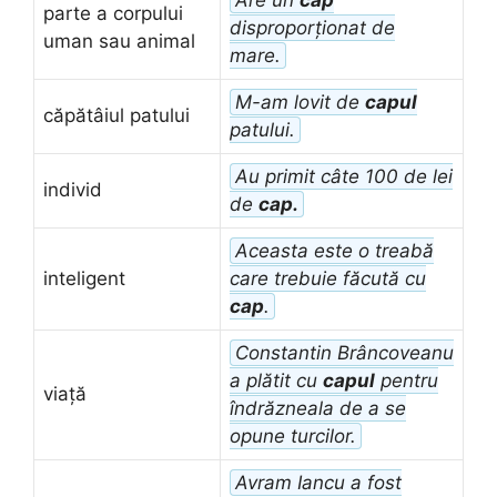
Are un
cap
parte a corpului
disproporționat de
uman sau animal
mare.
M-am lovit de
capul
căpătâiul patului
patului.
Au primit câte 100 de lei
individ
de
cap.
Aceasta este o treabă
inteligent
care trebuie făcută cu
cap
.
Constantin Brâncoveanu
a plătit cu
capul
pentru
viață
îndrăzneala de a se
opune turcilor.
Avram Iancu a fost