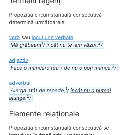
Termeni regenți
Propoziția circumstanțială consecutivă
determină următoarele:
verb
sau
locuțiune verbale
1
2
Mă grăbeam
/
încât nu te-am văzut
.
/
adjectiv
1
2
Face o mâncare rea
/
de nu o poți mânca
.
/
adverbul
1
Alerga atât de repede,
/
încât nu o puteai
2
ajunge
.
/
Elemente relaționale
Propoziția circumstanțială consecutivă se