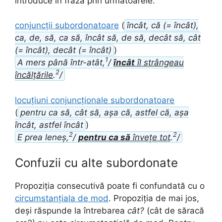
introduce în frază prin următoarele:
conjuncții subordonatoare
(
încât, că (= încât),
ca, de, să, ca să, încât să, de să, decât să, cât
(= încât), decât (= încât)
)
1
A mers până într-atât,
/
încât
îl strângeau
2
încălțările
.
/
locuțiuni conjuncționale subordonatoare
(
pentru ca să, cât să, așa că, astfel că, așa
încât, astfel încât
)
2
2
E prea leneș,
/
pentru ca să
învețe tot
.
/
Confuzii cu alte subordonate
Propoziția consecutivă poate fi confundată cu o
circumstanțiala de mod
. Propoziția de mai jos,
deși răspunde la întrebarea
cât?
(cât de săracă