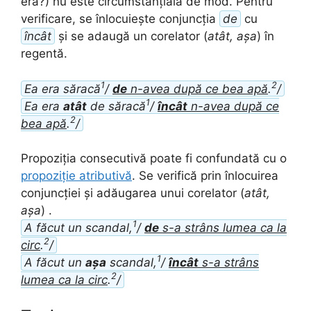
era?) nu este circumstanțială de mod. Pentru
verificare, se înlocuiește conjuncția
de
cu
încât
și se adaugă un corelator (
atât, așa
) în
regentă.
1
2
Ea era săracă
/
de
n-avea după ce bea apă
.
/
1
Ea era
atât
de săracă
/
încât
n-avea după ce
2
bea apă
.
/
Propoziția consecutivă poate fi confundată cu o
propoziție atributivă
. Se verifică prin înlocuirea
conjuncției și adăugarea unui corelator (
atât,
așa
) .
1
A făcut un scandal,
/
de
s-a strâns lumea ca la
2
circ
.
/
1
A făcut un
așa
scandal,
/
încât
s-a strâns
2
lumea ca la circ
.
/