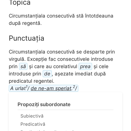
Topica
Circumstanțiala consecutivă stă întotdeauna
după regentă.
Punctuația
Circumstanțiala consecutivă se desparte prin
virgulă. Excepție fac consecutivele introduse
prin
să
și care au corelativul
prea
și cele
introduse prin
de
, așezate imediat după
predicatul regentei.
1
2
A urlat
/
de ne-am speriat
.
/
Propoziți subordonate
Subiectivă
Predicativă