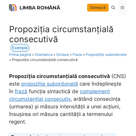
Skip
LIMBA ROMÂNĂ
Menu
Donează
to
content
Propoziția circumstanțială
consecutivă
Exemple
Prima pagină
»
Gramatica
»
Sintaxa
»
Fraza
»
Propozițiile subordonate
»
Propoziția circumstanțială consecutivă
Propoziția circumstanțială consecutivă
(CNS)
este
propoziția subordonată
care îndeplinește
în
frază
funcția sintactică de
complement
circumstanțial consecutiv
, arătând consecința
(urmarea) și măsura intensității a unei acțiuni,
însușirea ori măsura cantității a termenului
regent.