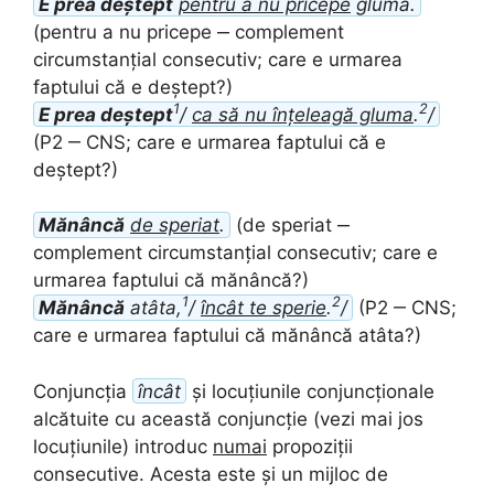
E prea deștept
pentru a nu pricepe
gluma.
(pentru a nu pricepe ‒ complement
circumstanțial consecutiv; care e urmarea
faptului că e deștept?)
1
2
E prea deștept
/
ca să nu înțeleagă gluma
.
/
(P2 ‒ CNS; care e urmarea faptului că e
deștept?)
Mănâncă
de speriat
.
(de speriat ‒
complement circumstanțial consecutiv; care e
urmarea faptului că mănâncă?)
1
2
Mănâncă
atâta,
/
încât te sperie
.
/
(P2 ‒ CNS;
care e urmarea faptului că mănâncă atâta?)
Conjuncția
încât
și locuțiunile conjuncționale
alcătuite cu această conjuncție (vezi mai jos
locuțiunile) introduc
numai
propoziții
consecutive. Acesta este și un mijloc de