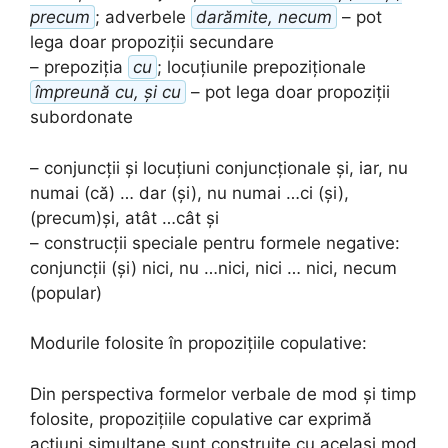
precum
; adverbele
darămite, necum
– pot
lega doar propoziții secundare
– prepoziția
cu
; locuțiunile prepoziționale
împreună cu, și cu
– pot lega doar propoziții
subordonate
– conjuncții și locuțiuni conjuncționale și, iar, nu
numai (că) … dar (și), nu numai …ci (și),
(precum)și, atât …cât și
– construcții speciale pentru formele negative:
conjuncții (și) nici, nu …nici, nici … nici, necum
(popular)
Modurile folosite în propozițiile copulative:
Din perspectiva formelor verbale de mod și timp
folosite, propozițiile copulative car exprimă
acțiuni simultane sunt construite cu același mod