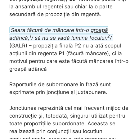
la ansamblul regentei sau chiar la o parte
secundară de propoziție din regentă.
Seara făcură de mâncare într-o
groapă
1
2
adâncă
,
/ să nu se vadă lumina focului.
/
(GALR) – propoziția finală P2 nu arată scopul
acțiunii din regenta P1 (făcură mâncare), ci la
motivul pentru care este făcută mâncarea într-o
groapă adâncă
Raporturile de subordonare în frază sunt
exprimate prin joncțiune și juxtapunere.
Joncțiunea reprezintă cel mai frecvent mijloc de
construcție și, totodată, singurul utilizat pentru
toate propozițiile subordonate. Aceasta se
realizează prin conjuncții sau locuțiuni
conjuncționale, precum și prin pronume sau