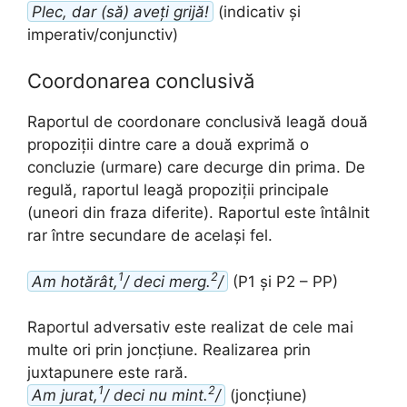
Plec, dar (să) aveți grijă!
(indicativ și
imperativ/conjunctiv)
Coordonarea conclusivă
Raportul de coordonare conclusivă leagă două
propoziții dintre care a două exprimă o
concluzie (urmare) care decurge din prima. De
regulă, raportul leagă propoziții principale
(uneori din fraza diferite). Raportul este întâlnit
rar între secundare de același fel.
1
2
Am hotărât,
/ deci merg.
/
(P1 și P2 – PP)
Raportul adversativ este realizat de cele mai
multe ori prin joncțiune. Realizarea prin
juxtapunere este rară.
1
2
Am jurat,
/ deci nu mint.
/
(joncțiune)