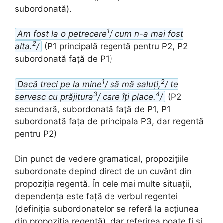
subordonată).
1
Am fost la o petrecere
/ cum n-a mai fost
2
alta.
/
(P1 principală regentă pentru P2, P2
subordonată față de P1)
1
2
Dacă treci pe la mine
/ să mă saluți,
/ te
3
4
servesc cu prăjitura
/ care îți place.
/
(P2
secundară, subordonată față de P1, P1
subordonată fața de principala P3, dar regentă
pentru P2)
Din punct de vedere gramatical, propozițiile
subordonate depind direct de un cuvânt din
propoziția regentă. În cele mai multe situații,
dependența este față de verbul regentei
(definiția subordonatelor se referă la acțiunea
din propoziția regentă), dar referirea poate fi și