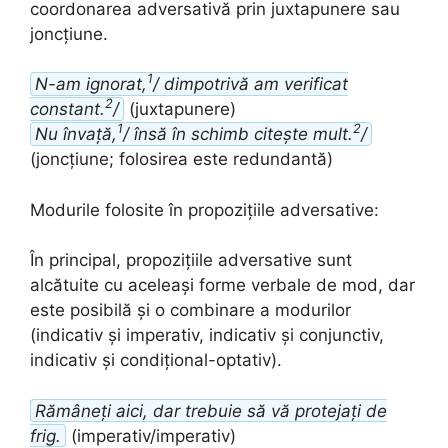
coordonarea adversativă prin juxtapunere sau
joncțiune.
1
N-am ignorat,
/ dimpotrivă am verificat
2
constant.
/
(juxtapunere)
1
2
Nu învață,
/ însă în schimb citește mult.
/
(joncțiune; folosirea este redundantă)
Modurile folosite în propozițiile adversative:
În principal, propozițiile adversative sunt
alcătuite cu aceleași forme verbale de mod, dar
este posibilă și o combinare a modurilor
(indicativ și imperativ, indicativ și conjunctiv,
indicativ și condițional-optativ).
Rămâneți aici, dar trebuie să vă protejați de
frig.
(imperativ/imperativ)