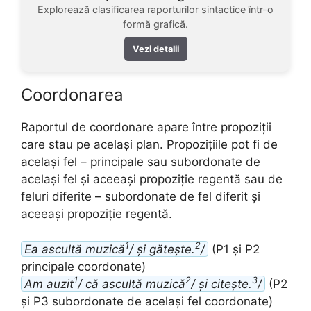
Explorează clasificarea raporturilor sintactice într-o
formă grafică.
Vezi detalii
Coordonarea
Raportul de coordonare apare între propoziții
care stau pe același plan. Propozițiile pot fi de
același fel – principale sau subordonate de
același fel și aceeași propoziție regentă sau de
feluri diferite – subordonate de fel diferit și
aceeași propoziție regentă.
1
2
Ea ascultă muzică
/ și gătește.
/
(P1 și P2
principale coordonate)
1
2
3
Am auzit
/ că ascultă muzică
/ și citește.
/
(P2
și P3 subordonate de același fel coordonate)