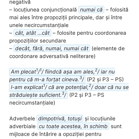
negativă
– locuțiunea conjuncțională
numai că
– folosită
mai ales între propoziții principale, dar și între
unele necircumstanțiale
–
cât, atât …cât
– folosite pentru coordonarea
propozițiilor secundare
–
decât, fără, numai, numai cât
(elemente de
coordonare adversativă neliterare)
1
1
2
Am plecat
/
/ fiindcă așa am ales,
/ iar nu
3
pentru că m-a forțat cineva.
/
(P2 și P3 – PS)
1
2
I-am explicat
/ că are potențial,
/ doar că nu se
3
străduiește suficient.
/
(P2 și P3 – PS
necircumstanțiale)
Adverbele
dimpotrivă, totuși
și locuțiunile
adverbiale
cu toate acestea, în schimb
sunt
mijloace de întărire a opoziției pentru