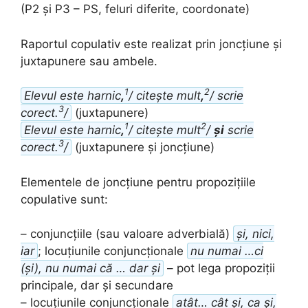
(P2 și P3 – PS, feluri diferite, coordonate)
Raportul copulativ este realizat prin joncțiune și
juxtapunere sau ambele.
1
2
Elevul este harnic
,
/ citește mult
,
/ scrie
3
corect.
/
(juxtapunere)
1
2
Elevul este harnic
,
/ citește mult
/
și
scrie
3
corect.
/
(juxtapunere și joncțiune)
Elementele de joncțiune pentru propozițiile
copulative sunt:
– conjuncțiile (sau valoare adverbială)
și, nici,
iar
; locuțiunile conjuncționale
nu numai …ci
(și), nu numai că … dar și
– pot lega propoziții
principale, dar și secundare
– locuțiunile conjuncționale
atât… cât și, ca și,