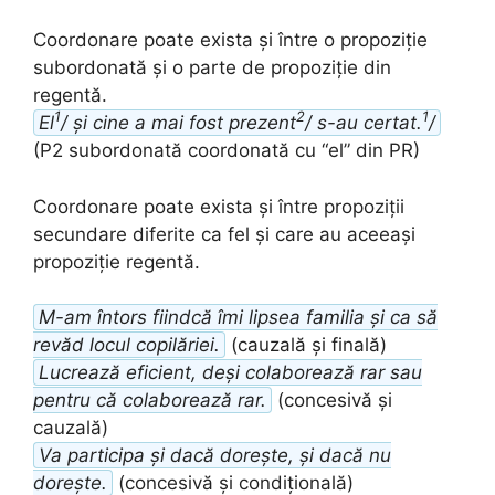
Coordonare poate exista și între o propoziție
subordonată și o parte de propoziție din
regentă.
1
2
1
El
/ și cine a mai fost prezent
/ s-au certat.
/
(P2 subordonată coordonată cu “el” din PR)
Coordonare poate exista și între propoziții
secundare diferite ca fel și care au aceeași
propoziție regentă.
M-am întors fiindcă îmi lipsea familia și ca să
revăd locul copilăriei.
(cauzală și finală)
Lucrează eficient, deși colaborează rar sau
pentru că colaborează rar.
(concesivă și
cauzală)
Va participa și dacă dorește, și dacă nu
dorește.
(concesivă și condițională)