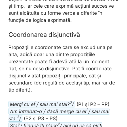
și timp, iar cele care exprimă acțiuni succesive
sunt alcătuite cu forme verbale diferite în
funcție de logica exprimată.
Coordonarea disjunctivă
Propozițiile coordonate care se exclud una pe
alta, adică doar una dintre propozițiile
prezentate poate fi adevărată la un moment
dat, se numesc disjunctive. Pot fi coordonate
disjunctiv atât propoziții principale, cât și
secundare (de regulă de același tip, mai rar de
tip diferit).
1
2
Mergi cu el
/ sau mai stai?
/
(P1 și P2 – PP)
1
2
Am întrebat-o
/ dacă merge cu el
/ sau mai
3
stă.
/
(P2 și P3 – PS)
1
2
Stai
/ fiindcă îți place
/ aici ori ca să eviți