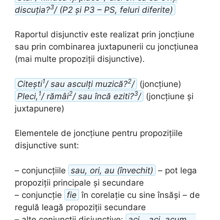
3
discuția?
/ (P2 și P3 – PS, feluri diferite)
Raportul disjunctiv este realizat prin joncțiune
sau prin combinarea juxtapunerii cu joncțiunea
(mai multe propoziții disjunctive).
1
2
Citești
/ sau asculți muzică?
/
(joncțiune)
1
2
3
Pleci,
/ rămâi
/ sau încă eziti?
/
(joncțiune și
juxtapunere)
Elementele de joncțiune pentru propozițiile
disjunctive sunt:
– conjuncțiile
sau, ori, au (învechit)
– pot lega
propoziții principale și secundare
– conjuncție
fie
în corelație cu sine însăși – de
regulă leagă propoziții secundare
– alte conjuncții disjunctive:
aci …aci, acum …