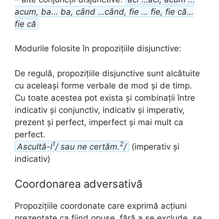
acum, ba… ba, când …când, fie … fie, fie că…
fie că
Modurile folosite în propozițiile disjunctive:
De regulă, propozițiile disjunctive sunt alcătuite
cu aceleași forme verbale de mod și de timp.
Cu toate acestea pot exista și combinații între
indicativ și conjunctiv, indicativ și imperativ,
prezent și perfect, imperfect și mai mult ca
perfect.
1
2
Ascultă-l
/ sau ne certăm.
/
(imperativ și
indicativ)
Coordonarea adversativă
Propozițiile coordonate care exprimă acțiuni
prezentate ca fiind opuse, fără a se exclude, se