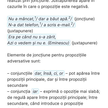
realizat prin joncțiune. Juxtapunerea apare în
cazurile în care o propoziție este negativă.
1
2
Nu a mâncat,
/ dar a băut apă.
/
(joncțiune)
1
2
N-a dat telefon,
/ a scris e-mail.
/
(juxtapunere)
Era pe când nu s-a zărit,
Azi o vedem și nu e. (Eminescu)
(juxtapunere)
Elemente de joncțiune pentru propozițiile
adversative sunt:
– conjuncțiile
dar, însă, ci, or
– pot apărea între
propoziții principale, dar și între propoziții
secundare
– conjuncția
iar
– exprimă o opoziție mai slabă;
de regulă apare între propoziții principale; între
secundare, când introduce o propoziție