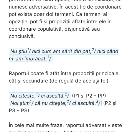
numesc adversative. În acest tip de coordonare
pot exista doar doi termeni. Ca termeni ai
opoziției pot fi și propoziții aflate între ele în
coordonare copulativă, disjunctivă sau
conclusivă.
1
2
Nu știu
/ nici cum am sărit din pat,
/ nici când
3
m-am îmbrăcat.
/
Raportul poate fi atât între propoziții principale,
cât și secundare (de regulă de același fel).
1
2
Nu citește,
/ ci ascultă.
/
(P1 și P2 – PP)
1
2
3
Noi știm
/ că nu citește,
/ ci ascultă.
/
(P2 și
P3 – PS)
În cele mai multe fraze, raportul adversativ este