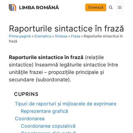
Skip
LIMBA ROMÂNĂ
Menu
Donează
to
content
Raporturile sintactice în frază
Prima pagină
»
Gramatica
»
Sintaxa
»
Fraza
»
Raporturile sintactice în
frază
Raporturile sintactice în frază
(relațiile
sintactice) înseamnă legăturile sintactice între
unitățile frazei – propozițiile principale și
secundare (subordonate).
CUPRINS
Tipuri de raporturi și mijloacele de exprimare
Reprezentare grafică
Coordonarea
Coordonarea copulativă