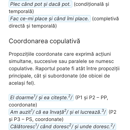
Plec când pot și dacă pot.
(condițională și
temporală)
Fac ce-mi place și când îmi place.
(completivă
directă și temporală)
Coordonarea copulativă
Propozițiile coordonate care exprimă acțiuni
simultane, succesive sau paralele se numesc
copulative. Raportul poate fi atât între propoziții
principale, cât și subordonate (de obicei de
același fel).
1
2
El doarme
/ și ea citește.
/
(P1 și P2 – PP,
coordonate)
1
2
3
Am auzit
/ că ea învață
/ și el lucrează.
/
(P2
și P3 – PS, coordonate)
1
2
2
Călătoresc
/ când doresc
/ și unde doresc.
/