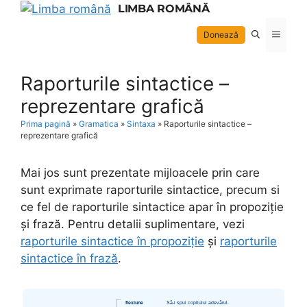
Skip
LIMBA ROMÂNĂ
to
Menu
Donează
content
Raporturile sintactice –
reprezentare grafică
Prima pagină
»
Gramatica
»
Sintaxa
»
Raporturile sintactice –
reprezentare grafică
Mai jos sunt prezentate mijloacele prin care
sunt exprimate raporturile sintactice, precum si
ce fel de raporturile sintactice apar în propoziție
și frază. Pentru detalii suplimentare, vezi
raporturile sintactice în propoziție
și
raporturile
sintactice în frază
.
flexiune
Să-i spui copilului adevărul.