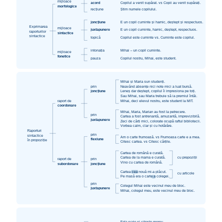
mijloace
acord
Copilul a venit supărat. vs Copii au venit supărați.
morfologice
recțiune
Știm numele copilului.
joncțiune
E un copil cuminte și harnic, deștept și respectuos.
Exprimarea
mijloace
juxtapunere
E un copil cuminte, harnic, deștept, respectuos.
raporturilor
sintactice
sintactice
topică
Copilul este cuminte vs. Cuminte este copilul.
intonația
Mihai – un copil cuminte.
mijloace
fonetice
pauza
Copilul nostru, Mihai, este student.
Mihai și Maria sun studenți.
prin
Neavând absențe nici note mici a luat bursă.
joncțiune
Leneș dar deștept, copilul îi impresiona pe toți.
Sau Mihai, sau Maria trebuie să ia premiul întâi.
raport de
Mihai, deci elevul nostru, este student la MIT.
coordonare
Mihai, Maria, Marian au fost la petrecere.
prin
Cartea a fost antrenantă, amuzantă, imprevizibilă.
juxtapunere
Zeci de cărți mici, colorate ocupă raftul bibliotecii.
Vorbea calm, clar și cu hotărâre.
Raporturi
prin
sintactice
Am o carte frumoasă. vs Frumoasa carte e a mea.
flexiune
în propoziție
Citesc cartea. vs Citesc cărțile.
Cartea de română e curată.
Cartea de la mama e curată.
cu prepoziții
raport de
prin
Vino cu cartea de română.
subordonare
joncțiune
Cartea cea nouă mi-a plăcut.
cu articole
Pe masă era o carte a colegei.
prin
Colegul Mihai este vecinul meu de bloc.
juxtapunere
Mihai, colegul meu, este vecinul meu de bloc.