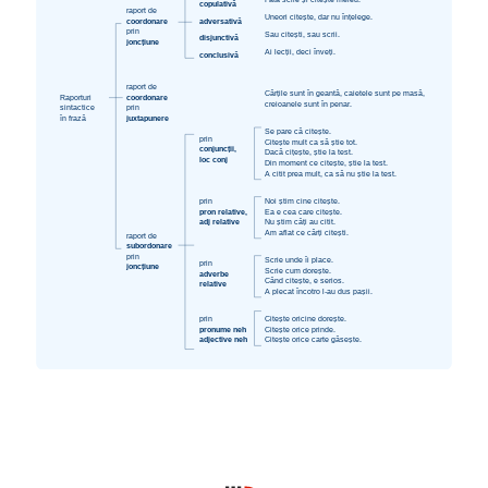
Fata scrie și citește mereu.
copulativă
raport de
Uneori citește, dar nu înțelege.
coordonare
adversativă
prin
Sau citești, sau scrii.
disjunctivă
joncțiune
Ai lecții, deci înveți.
conclusivă
raport de
Cărțile sunt în geantă, caietele sunt pe masă,
Raporturi
coordonare
creioanele sunt în penar.
sintactice
prin
în frază
juxtapunere
Se pare că citește.
prin
Citește mult ca să știe tot.
conjuncții,
Dacă cițește, știe la test.
loc conj
Din moment ce citește, știe la test.
A citit prea mult, ca să nu știe la test.
prin
Noi știm cine citește.
pron relative,
Ea e cea care citește.
adj relative
Nu știm câți au citit.
Am aflat ce cărți citești.
raport de
subordonare
prin
Scrie unde îi place.
prin
joncțiune
Scrie cum dorește.
adverbe
Când citește, e serios.
relative
A plecat încotro l-au dus pașii.
prin
Citește oricine dorește.
pronume neh
Citește orice prinde.
adjective neh
Citește orice carte găsește.