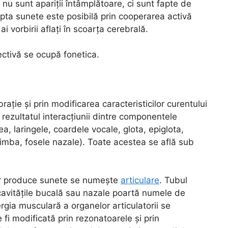
e nu sunt apariții întâmplătoare, ci sunt fapte de
pta sunete este posibilă prin cooperarea activă
i vorbirii aflați în scoarța cerebrală.
ctivă se ocupă fonetica.
brație și prin modificarea caracteristicilor curentului
rezultatul interacțiunii dintre componentele
a, laringele, coardele vocale, glota, epiglota,
, limba, fosele nazale). Toate acestea se află sub
tor produce sunete se numește
articulare
. Tubul
 cavitățile bucală sau nazale poartă numele de
ergia musculară a organelor articulatorii se
 fi modificată prin rezonatoarele și prin