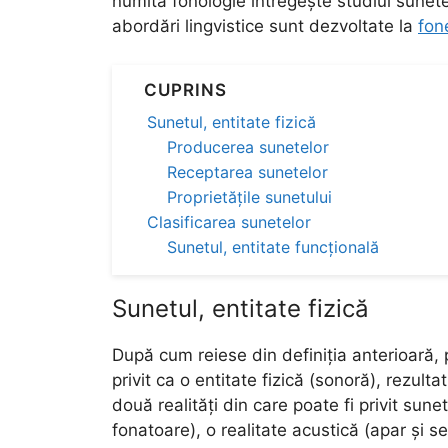
numită fonologie întregește studiul sunete
abordări lingvistice sunt dezvoltate la
fon
CUPRINS
Sunetul, entitate fizică
Producerea sunetelor
Receptarea sunetelor
Proprietățile sunetului
Clasificarea sunetelor
Sunetul, entitate funcțională
Sunetul, entitate fizică
După cum reiese din definiția anterioară, 
privit ca o entitate fizică (sonoră), rezulta
două realități din care poate fi privit sunet
fonatoare), o realitate acustică (apar și 