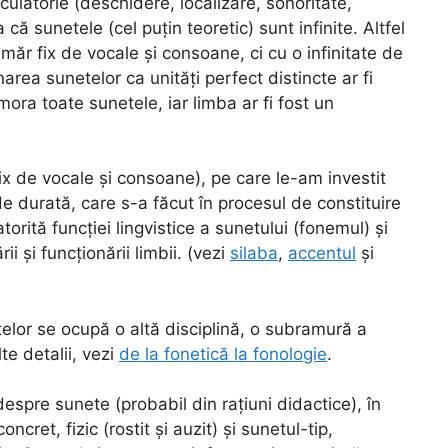
ticulatorie (deschidere, localizare, sonoritate,
 că sunetele (cel puțin teoretic) sunt infinite. Altfel
ăr fix de vocale și consoane, ci cu o infinitate de
area sunetelor ca unități perfect distincte ar fi
ora toate sunetele, iar limba ar fi fost un
ix de vocale și consoane), pe care le-am investit
de durată, care s-a făcut în procesul de constituire
torită funcției lingvistice a sunetului (fonemul) și
i și funcționării limbii. (vezi
silaba
,
accentul
și
elor se ocupă o altă disciplină, o subramură a
te detalii, vezi
de la fonetică la fonologie
.
spre sunete (probabil din rațiuni didactice), în
ncret, fizic (rostit și auzit) și sunetul-tip,