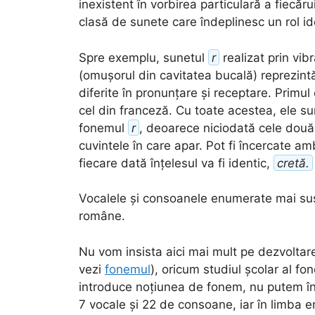
inexistent în vorbirea particulară a fiecăr
clasă de sunete care îndeplinesc un rol ide
Spre exemplu, sunetul
r
realizat prin vib
(omușorul din cavitatea bucală) reprezintă 
diferite în pronunțare și receptare. Primu
cel din franceză. Cu toate acestea, ele su
fonemul
r
, deoarece niciodată cele dou
cuvintele în care apar. Pot fi încercate a
fiecare dată înțelesul va fi identic,
cretă.
Vocalele și consoanele enumerate mai sus 
române.
Nu vom insista aici mai mult pe dezvoltar
vezi
fonemul
), oricum studiul școlar al fon
introduce noțiunea de fonem, nu putem în
7 vocale și 22 de consoane, iar în limba 