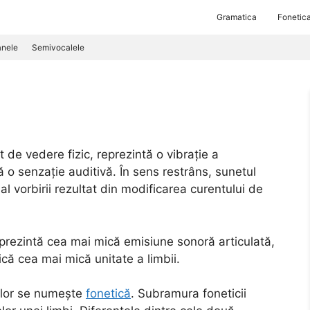
Gramatica
Fonetic
nele
Semivocalele
t de vedere fizic, reprezintă o vibrație a
 o senzație auditivă. În sens restrâns, sunetul
al vorbirii rezultat din modificarea curentului de
reprezintă cea mai mică emisiune sonoră articulată,
ică cea mai mică unitate a limbii.
elor se numește
fonetică
. Subramura foneticii