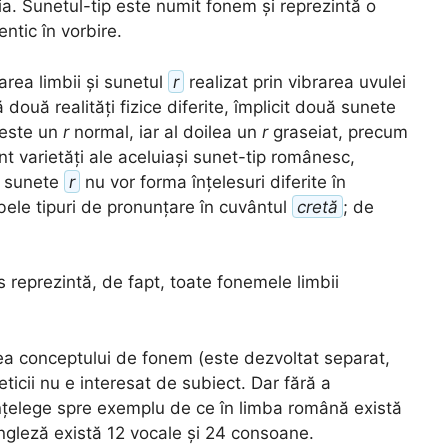
uia. Sunetul-tip este numit fonem și reprezintă o
ntic în vorbire.
rarea limbii și sunetul
r
realizat prin vibrarea uvulei
două realități fizice diferite, împlicit două sunete
l este un
r
normal, iar al doilea un
r
graseiat, precum
nt varietăți ale aceluiași sunet-tip românesc,
ă sunete
r
nu vor forma înțelesuri diferite în
mbele tipuri de pronunțare în cuvântul
cretă
; de
reprezintă, de fapt, toate fonemele limbii
ea conceptului de fonem (este dezvoltat separat,
eticii nu e interesat de subiect. Dar fără a
țelege spre exemplu de ce în limba română există
engleză există 12 vocale și 24 consoane.