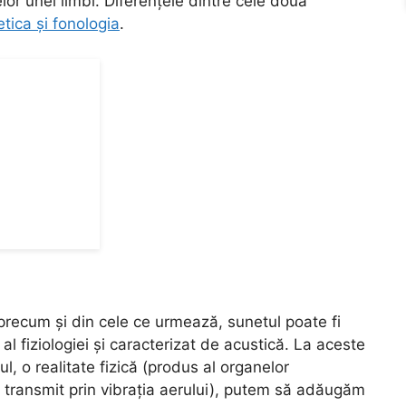
lor unei limbi. Diferențele dintre cele două
etica și fonologia
.
precum și din cele ce urmează, sunetul poate fi
t al fiziologiei și caracterizat de acustică. La aceste
ul, o realitate fizică (produs al organelor
se transmit prin vibrația aerului), putem să adăugăm