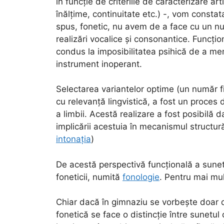
în funcție de criteriile de caracterizare ar
înălțime, continuitate etc.) -, vom constata
spus, fonetic, nu avem de a face cu un num
realizări vocalice și consonantice. Funcțion
condus la imposibilitatea psihică de a mem
instrument inoperant.
Selectarea variantelor optime (un număr f
cu relevanță lingvistică, a fost un proces 
a limbii. Acestă realizare a fost posibilă da
implicării acestuia în mecanismul structurări
intonația
)
De acestă perspectivă funcțională a sunet
foneticii, numită
fonologie
. Pentru mai mul
Chiar dacă în gimnaziu se vorbește doar de
fonetică se face o distincție între sunetul co