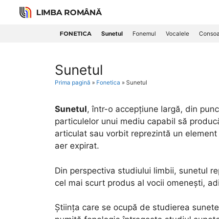
Skip
LIMBA ROMÂNĂ
to
content
FONETICA
Sunetul
Fonemul
Vocalele
Consoa
Sunetul
Prima pagină
»
Fonetica
»
Sunetul
Sunetul
, într-o accepțiune largă, din punc
particulelor unui mediu capabil să producă
articulat sau vorbit reprezintă un element 
aer expirat.
Din perspectiva studiului limbii, sunetul 
cel mai scurt produs al vocii omenești, ad
Știința care se ocupă de studierea sunet