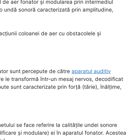
l de aer fonator și modularea prin intermediul
 o undă sonoră caracterizată prin amplitudine,
acțiunii coloanei de aer cu obstacolele și
ator sunt percepute de către
aparatul auditiv
re le transformă într-un mesaj nervos, decodificat
te sunt caracterizate prin forță (tărie), înălțime,
ului se face referire la calitățile undei sonore
ificare și modulare) ei în aparatul fonator. Acestea