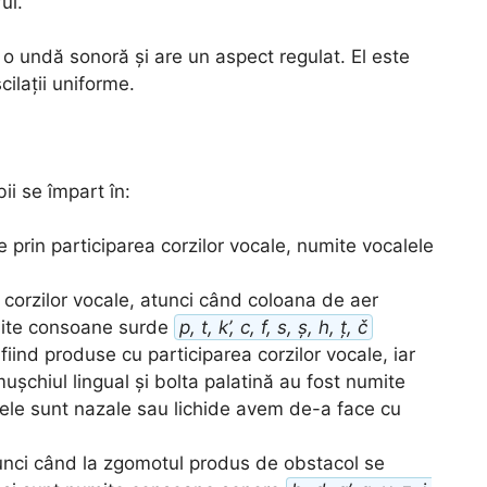
ul.
 o undă sonoră și are un aspect regulat. El este
cilații uniforme.
ii se împart în:
e prin participarea corzilor vocale, numite vocalele
 corzilor vocale, atunci când coloana de aer
umite consoane surde
p, t, k’, c, f, s, ș, h, ț, č
e fiind produse cu participarea corzilor vocale, iar
ușchiul lingual și bolta palatină au fost numite
ele sunt nazale sau lichide avem de-a face cu
tunci când la zgomotul produs de obstacol se