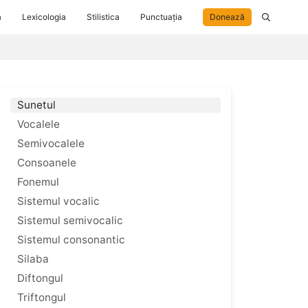
a
Lexicologia
Stilistica
Punctuația
Donează
Sunetul
Vocalele
Semivocalele
Consoanele
Fonemul
Sistemul vocalic
Sistemul semivocalic
Sistemul consonantic
Silaba
Diftongul
Triftongul