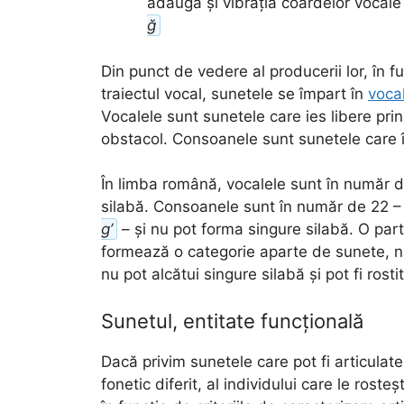
adaugă și vibrația coardelor vocal
ğ
Din punct de vedere al producerii lor, în 
traiectul vocal, sunetele se împart în
voca
Vocalele sunt sunetele care ies libere prin
obstacol. Consoanele sunt sunetele care în
În limba română, vocalele sunt în număr 
silabă. Consoanele sunt în număr de 22 
g’
– și nu pot forma singure silabă. O par
formează o categorie aparte de sunete, n
nu pot alcătui singure silabă și pot fi ros
Sunetul, entitate funcțională
Dacă privim sunetele care pot fi articulate 
fonetic diferit, al individului care le roste