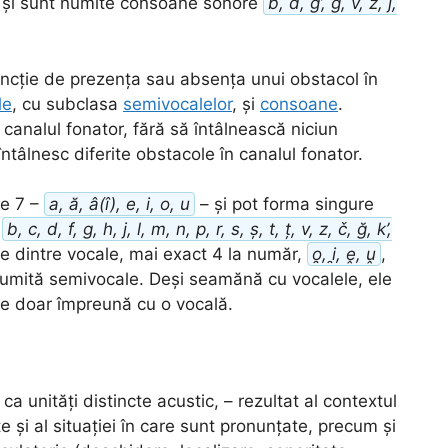
e și sunt numite consoane sonore
b, d, g’, g, v, z, j,
funcție de prezența sau absența unui obstacol în
le
, cu subclasa
semivocalelor
, și
consoane
.
 canalul fonator, fără să întâlnească niciun
tâlnesc diferite obstacole în canalul fonator.
de 7 –
a, ă, â(î), e, i, o, u
– și pot forma singure
–
b, c, d, f, g, h, j, l, m, n, p, r, s, ș, t, ț, v, z, č, ğ, k’,
te dintre vocale, mai exact 4 la număr,
o̯, i̯, ḙ, ṷ
,
umită semivocale. Deși seamănă cu vocalele, ele
tite doar împreună cu o vocală.
ca unități distincte acustic, – rezultat al contextul
ște și al situației în care sunt pronunțate, precum și