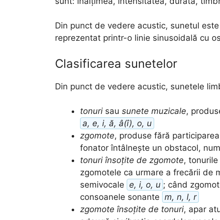
sunt: înălțimea, intensitatea, durata, timbr
Din punct de vedere acustic, sunetul este
reprezentat printr-o linie sinusoidală cu os
Clasificarea sunetelor
Din punct de vedere acustic, sunetele limb
tonuri
sau
sunete muzicale
, produs
a, e, i, ă, â(î), o, u
zgomote
, produse fără participarea
fonator întâlnește un obstacol, n
tonuri însoțite de zgomote
, tonuril
zgomotele ca urmare a frecării de m
semivocale
e, i, o, u
; când zgomot
consoanele sonante
m, n, l, r
zgomote însoțite de tonuri
, apar a