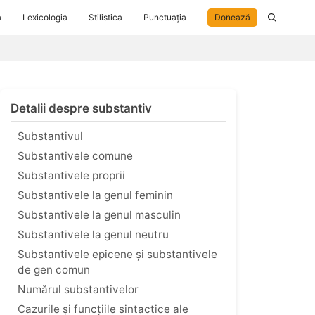
a
Lexicologia
Stilistica
Punctuația
Donează
Detalii despre substantiv
Substantivul
Substantivele comune
Substantivele proprii
Substantivele la genul feminin
Substantivele la genul masculin
Substantivele la genul neutru
Substantivele epicene și substantivele
de gen comun
Numărul substantivelor
Cazurile și funcțiile sintactice ale