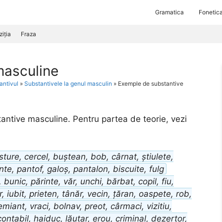
Gramatica
Fonetic
iția
Fraza
masculine
antivul
»
Substantivele la genul masculin
»
Exemple de substantive
ntive masculine. Pentru partea de teorie, vezi
sture, cercel, buștean, bob, cârnat, știulete,
inte, pantof, galoș, pantalon, biscuite, fulg
, bunic, părinte, văr, unchi, bărbat, copil, fiu,
, iubit, prieten, tânăr, vecin, țăran, oaspete, rob,
remiant, vraci, bolnav, preot, cârmaci, vizitiu,
contabil, haiduc, lăutar, erou, criminal, dezertor,