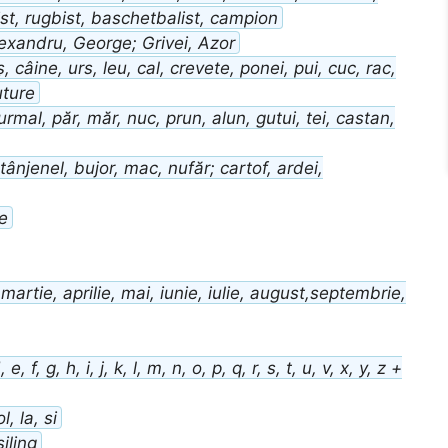
ist, rugbist, baschetbalist, campion
lexandru, George; Grivei, Azor
, câine, urs, leu, cal, crevete, ponei, pui, cuc, rac,
uture
curmal, păr, măr, nuc, prun, alun, gutui, tei, castan,
 stânjenel, bujor, mac, nufăr; cartof, ardei,
e
 martie, aprilie, mai, iunie, iulie, august,septembrie,
 e, f, g, h, i, j, k, l, m, n, o, p, q, r, s, t, u, v, x, y, z +
l, la, si
șiling