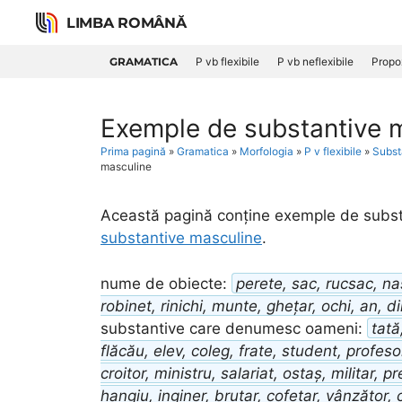
Skip
LIMBA ROMÂNĂ
to
content
GRAMATICA
P vb flexibile
P vb neflexibile
Propoz
Exemple de substantive 
Prima pagină
»
Gramatica
»
Morfologia
»
P v flexibile
»
Subst
masculine
Această pagină conține exemple de substa
substantive masculine
.
nume de obiecte:
perete, sac, rucsac, na
robinet, rinichi, munte, ghețar, ochi, an, d
substantive care denumesc oameni:
tată
flăcău, elev, coleg, frate, student, profesor
croitor, ministru, salariat, ostaș, militar, p
hangiu, inginer, brutar, cofetar, vânzător, 