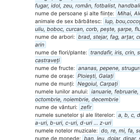
fugar, idol, zeu, român, fotbalist, handbal
nume de persoane și alte ființe:
Mihai, A
animale de sex bărbătesc:
lup, bou,cocoș
uliu, boboc, curcan, corb, pește, șarpe, fl
nume de arbori:
brad, stejar, fag, arțar, 
arin
nume de flori/plante:
trandafir, iris, crin,
castraveți
nume de fructe:
ananas, pepene, strugur
nume de orașe:
Ploiești, Galați
nume de munți:
Negoiul, Carpați
numele lunilor anului:
ianuarie, februarie,
octombrie, noiembrie, decembrie
nume de vânturi:
zefir
numele sunetelor și ale literelor:
a, b, c, d,
a-uri, b-uri, c-uri, d-uri … z-uri
numele notelor muzicale:
do, re, mi, fa, so
nume de monede:
ban, leu, dolar, dinar, 