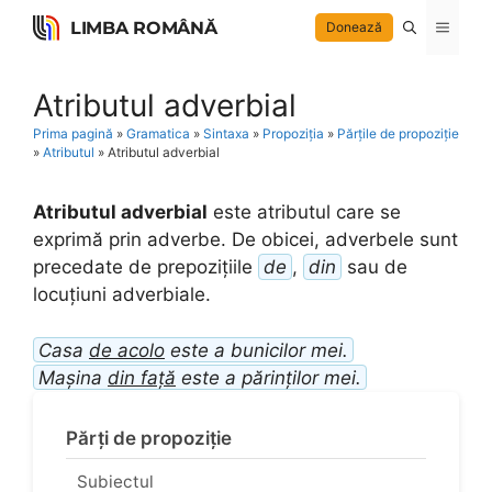
Skip
LIMBA ROMÂNĂ
Menu
Donează
to
content
Atributul adverbial
Prima pagină
»
Gramatica
»
Sintaxa
»
Propoziția
»
Părțile de propoziție
»
Atributul
»
Atributul adverbial
Atributul adverbial
este atributul care se
exprimă prin adverbe. De obicei, adverbele sunt
precedate de prepozițiile
de
,
din
sau de
locuțiuni adverbiale.
Casa
de acolo
este a bunicilor mei.
Mașina
din față
este a părinților mei.
Părți de propoziție
Subiectul