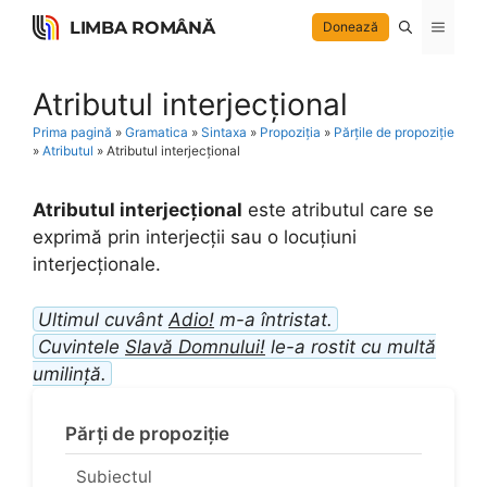
Skip
LIMBA ROMÂNĂ
Menu
Donează
to
content
Atributul interjecțional
Prima pagină
»
Gramatica
»
Sintaxa
»
Propoziția
»
Părțile de propoziție
»
Atributul
»
Atributul interjecțional
Atributul interjecțional
este atributul care se
exprimă prin interjecții sau o locuțiuni
interjecționale.
Ultimul cuvânt
Adio!
m-a întristat.
Cuvintele
Slavă Domnului!
le-a rostit cu multă
umilință.
Părți de propoziție
Subiectul